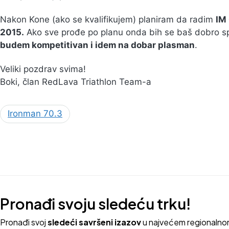
Nakon Kone (ako se kvalifikujem) planiram da radim
IM 
2015.
Ako sve prođe po planu onda bih se baš dobro s
budem kompetitivan i idem na dobar plasman
.
Veliki pozdrav svima!
Boki, član RedLava Triathlon Team-a
Ironman 70.3
Pronađi svoju sledeću trku!
Pron
ađi svoj
sledeći savršeni izazov
u najvećem regionalno