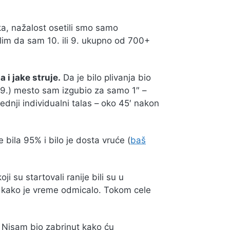
ka, nažalost osetili smo samo
lim da sam 10. ili 9. ukupno od 700+
a i jake struje.
Da je bilo plivanja bio
 9.) mesto sam izgubio za samo 1″ –
ednji individualni talas – oko 45′ nakon
bila 95% i bilo je dosta vruće (
baš
oji su startovali ranije bili su u
če kako je vreme odmicalo. Tokom cele
Nisam bio zabrinut kako ću