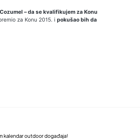
Cozumel – da se kvalifikujem za Konu
premio za Konu 2015. i
pokušao bih da
m kalendar outdoor događaja!