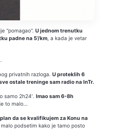
nije “pomagao”.
U jednom trenutku
utku padne na 5’/km
, a kada je vetar
.
bog privatnih razloga.
U proteklih 6
sve ostale treninge sam radio na InTr.
bio samo 2h24′.
Imao sam 6-8h
 je to malo…
 plan da se kvalifikujem za Konu na
malo podsetim kako je tamo posto