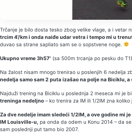
Trčanje je bilo dosta tesko zbog velike vlage, a i vetar 
trcim 4’/km i onda naiđe udar vetra i tempo mi u tren
duvao sa strane sapliato sam se o sopstvene noge.
Ukupno vreme 3h57′
(sa 500m trcanja po pesku do T1)
Na žalost nisam mnogo trenirao u poslenjih 6 nedelja z
nedelja samo sam 2 puta izašao na polje na Biciklu, a 
Najduži trening na Biciklu u poslednja 2 meseca mi je 
treninga nedeljno
– ko trenira za IM ili 1/2IM zna koliko
Za dve nedelje imam sledeći 1/2IM, a ove godine mi je
IM Louisville-u,
pa onda da odem u Konu 2014 – da se 
sam poslednji put tamo bio 2007.