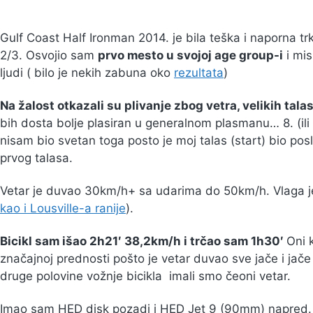
Gulf Coast Half Ironman 2014. je bila teška i naporna tr
2/3. Osvojio sam
prvo mesto u svojoj age group-i
i mis
ljudi ( bilo je nekih zabuna oko
rezultata
)
Na žalost otkazali su plivanje zbog vetra, velikih talas
bih dosta bolje plasiran u generalnom plasmanu… 8. (ili
nisam bio svetan toga posto je moj talas (start) bio posl
prvog talasa.
Vetar je duvao 30km/h+ sa udarima do 50km/h. Vlaga je 
kao i Lousville-a ranije
).
Bicikl sam išao 2h21′ 38,2km/h i trčao sam 1h30′
Oni k
značajnoj prednosti pošto je vetar duvao sve jače i ja
druge polovine vožnje bicikla imali smo čeoni vetar.
Imao sam HED disk pozadi i HED Jet 9 (90mm) napred. 