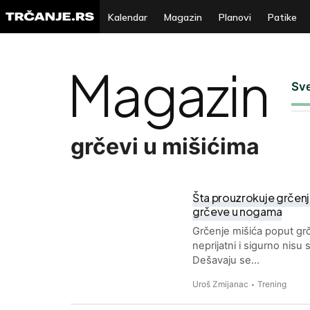
Kalendar
Magazin
Planovi
Patike
Magazin
Sv
grčevi u mišićima
Šta prouzrokuje grčenj
grčeve u nogama
Grčenje mišića poput grča
neprijatni i sigurno nisu
Dešavaju se…
Uroš Zmijanac
Trening