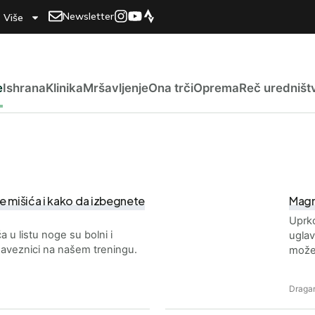
Newsletter
Više
e
Ishrana
Klinika
Mršavljenje
Ona trči
Oprema
Reč uredništ
e mišića i kako da izbegnete
Magn
Uprko
 u listu noge su bolni i
uglav
 saveznici na našem treningu.
može
Dragan