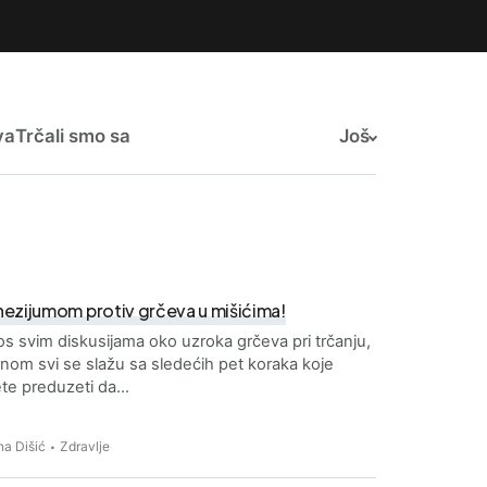
va
Trčali smo sa
Još
ezijumom protiv grčeva u mišićima!
s svim diskusijama oko uzroka grčeva pri trčanju,
nom svi se slažu sa sledećih pet koraka koje
te preduzeti da…
a Dišić
Zdravlje