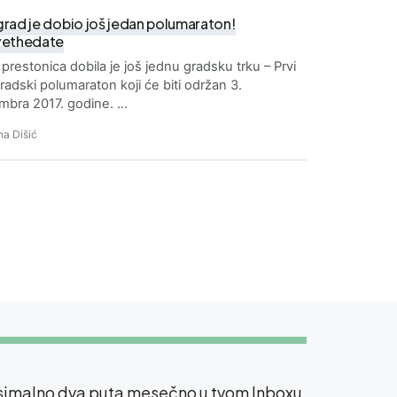
rad je dobio još jedan polumaraton!
ethedate
prestonica dobila je još jednu gradsku trku – Prvi
adski polumaraton koji će biti održan 3.
mbra 2017. godine. …
a Dišić
ksimalno dva puta mesečno u tvom Inboxu.