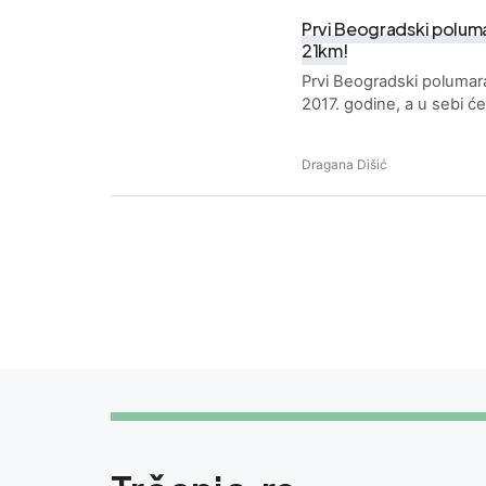
Prvi Beogradski polumar
21km!
Prvi Beogradski polumar
2017. godine, a u sebi će
Dragana Dišić