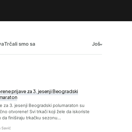
va
Trčali smo sa
Još
ene prijave za 3. jesenji Beogradski
maraton
ve za 3. jesenji Beogradski polumaraton su
čno otvorene! Svi trkači koji žele da iskoriste
ku da finiširaju trkačku sezonu…
 Savić