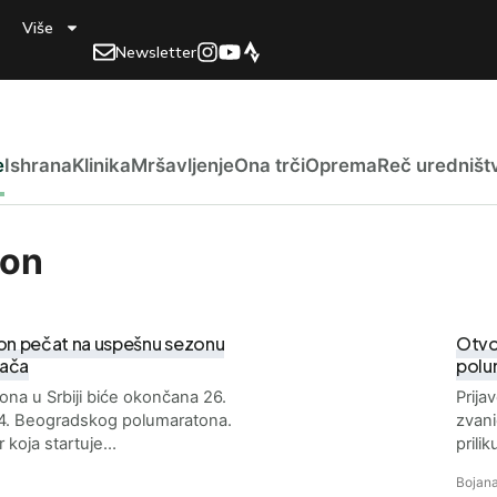
Više
Newsletter
e
Ishrana
Klinika
Mršavljenje
Ona trči
Oprema
Reč uredništ
ton
n pečat na uspešnu sezonu
Otvor
kača
polu
na u Srbiji biće okončana 26.
Prija
4. Beogradskog polumaratona.
zvani
r koja startuje…
prili
Bojana