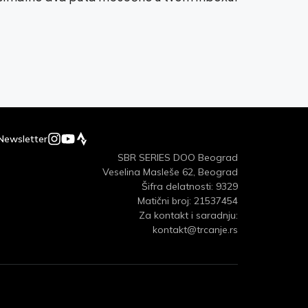
Newsletter
SBR SERIES DOO Beograd
Veselina Masleše 62, Beograd
Šifra delatnosti: 9329
Matični broj: 21537454
Za kontakt i saradnju:
kontakt@trcanje.rs