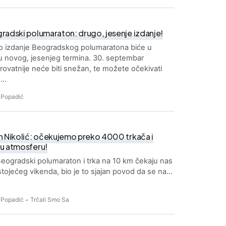
radski polumaraton: drugo, jesenje izdanje!
o izdanje Beogradskog polumaratona biće u
 novog, jesenjeg termina. 30. septembar
rovatnije neće biti snežan, te možete očekivati
e…
 Popadić
n Nikolić: očekujemo preko 4000 trkača i
u atmosferu!
Beogradski polumaraton i trka na 10 km čekaju nas
tojećeg vikenda, bio je to sjajan povod da se na…
 Popadić
Trčali Smo Sa