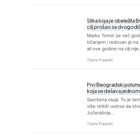
Slika koja je obeležila
cilj prošao sa dvogod
Marko Tomić se već god
trčanjem i redovan je 
ali ove godine na cilj nij
Tijana Popadić
Prvi Beogradski poluma
koja se dešava jednom 
Savršena oluja. To je ter
više retkih uslova da stv
Jučerašnja…
Tijana Popadić