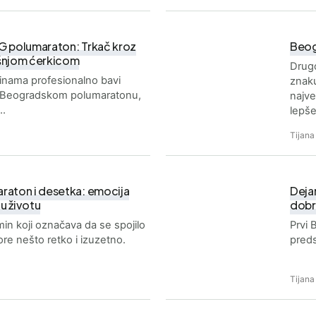
 BG polumaraton: Trkač kroz
Beog
išnjom ćerkicom
Drug
inama profesionalno bavi
znaku
na Beogradskom polumaratonu,
najve
e…
lepš
Tijana
raton i desetka: emocija
Deja
u životu
dobr
min koji označava da se spojilo
Prvi 
ore nešto retko i izuzetno.
preds
Tijana