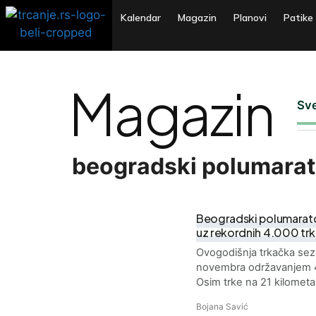
Kalendar
Magazin
Planovi
Patike
Magazin
Sv
beogradski polumara
Beogradski polumarato
uz rekordnih 4.000 tr
Ovogodišnja trkačka sezo
novembra održavanjem 
Osim trke na 21 kilometa
Bojana Savić