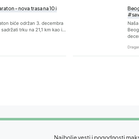
aton – nova trasa na 10 i
Beog
#sav
aton biće održan 3. decembra
Naša 
 sadržati trku na 21,1 km kao i…
Beogr
dece
Dragan
Najbolje vesti i pogodnosti ma