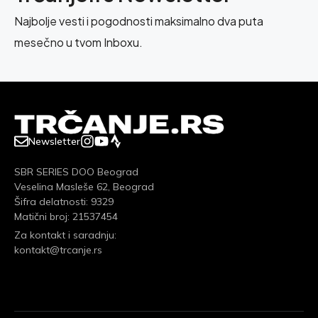
Najbolje vesti i pogodnosti maksimalno dva puta
mesečno u tvom Inboxu.
Newsletter
SBR SERIES DOO Beograd
Veselina Masleše 62, Beograd
Šifra delatnosti: 9329
Matični broj: 21537454
Za kontakt i saradnju:
kontakt@trcanje.rs