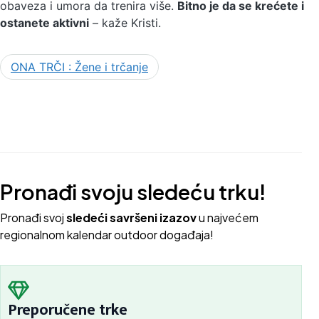
obaveza i umora da trenira više.
Bitno je da se krećete i
ostanete aktivni
– kaže Kristi.
ONA TRČI : Žene i trčanje
Pronađi svoju sledeću trku!
Pron
ađi svoj
sledeći savršeni izazov
u najvećem
regionalnom kalendar outdoor događaja!
Preporučene trke