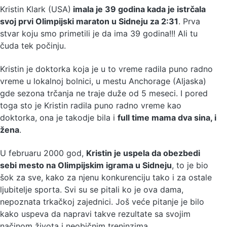
Kristin Klark (USA)
imala je 39 godina kada je istrčala
svoj prvi Olimpijski maraton u Sidneju za 2:31
. Prva
stvar koju smo primetili je da ima 39 godina!!! Ali tu
čuda tek počinju.
Kristin je doktorka koja je u to vreme radila puno radno
vreme u lokalnoj bolnici, u mestu Anchorage (Aljaska)
gde sezona trčanja ne traje duže od 5 meseci. I pored
toga sto je Kristin radila puno radno vreme kao
doktorka, ona je takodje bila i
full time mama dva sina, i
žena
.
U februaru 2000 god,
Kristin je uspela da obezbedi
sebi mesto na Olimpijskim igrama u Sidneju
, to je bio
šok za sve, kako za njenu konkurenciju tako i za ostale
ljubitelje sporta. Svi su se pitali ko je ova dama,
nepoznata trkačkoj zajednici. Još veće pitanje je bilo
kako uspeva da napravi takve rezultate sa svojim
načinom života i neobičnim treninzima.