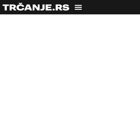
ONA TRČI
TRČALI SMO SA
Kristin Klark: Super
Mama
10.05.2012
Milan Miletić
3 min čitanja