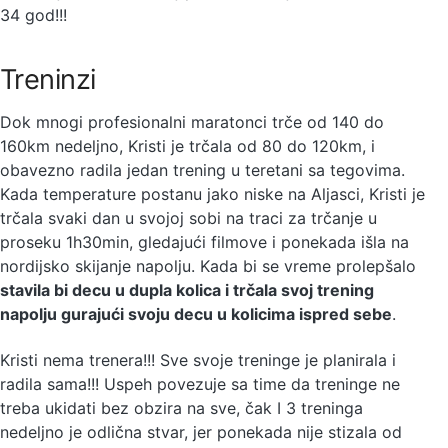
34 god!!!
Treninzi
Dok mnogi profesionalni maratonci trče od 140 do
160km nedeljno, Kristi je trčala od 80 do 120km, i
obavezno radila jedan trening u teretani sa tegovima.
Kada temperature postanu jako niske na Aljasci, Kristi je
trčala svaki dan u svojoj sobi na traci za trčanje u
proseku 1h30min, gledajući filmove i ponekada išla na
nordijsko skijanje napolju. Kada bi se vreme prolepšalo
stavila bi decu u dupla kolica i trčala svoj trening
napolju gurajući svoju decu u kolicima ispred sebe
.
Kristi nema trenera!!! Sve svoje treninge je planirala i
radila sama!!! Uspeh povezuje sa time da treninge ne
treba ukidati bez obzira na sve, čak I 3 treninga
nedeljno je odlična stvar, jer ponekada nije stizala od