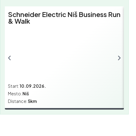
Schneider Electric Niš Business Run
Sc
& Walk
Bu
Start:
10.09.2026.
Star
Mesto:
Niš
Mes
Distance:
5km
Dist