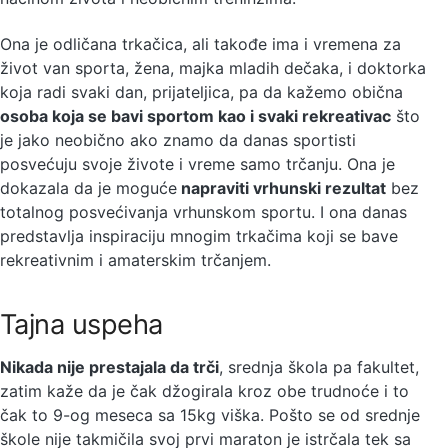
Ona je odličana trkačica, ali takođe ima i vremena za
život van sporta, žena, majka mladih dečaka, i doktorka
koja radi svaki dan, prijateljica, pa da kažemo obična
osoba koja se bavi sportom kao i svaki rekreativac
što
je jako neobično ako znamo da danas sportisti
posvećuju svoje živote i vreme samo trčanju. Ona je
dokazala da je moguće
napraviti vrhunski rezultat
bez
totalnog posvećivanja vrhunskom sportu. I ona danas
predstavlja inspiraciju mnogim trkačima koji se bave
rekreativnim i amaterskim trčanjem.
Tajna uspeha
Nikada nije prestajala da trči
, srednja škola pa fakultet,
zatim kaže da je čak džogirala kroz obe trudnoće i to
čak to 9-og meseca sa 15kg viška. Pošto se od srednje
škole nije takmičila svoj prvi maraton je istrčala tek sa