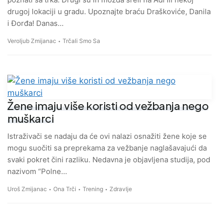
drugoj lokaciji u gradu. Upoznajte braću Draškoviće, Danila
i Đorđa! Danas…
Veroljub Zmijanac
Trčali Smo Sa
Žene imaju više koristi od vežbanja nego
muškarci
Istraživači se nadaju da će ovi nalazi osnažiti žene koje se
mogu suočiti sa preprekama za vežbanje naglašavajući da
svaki pokret čini razliku. Nedavna je objavljena studija, pod
nazivom “Polne…
Uroš Zmijanac
Ona Trči
Trening
Zdravlje