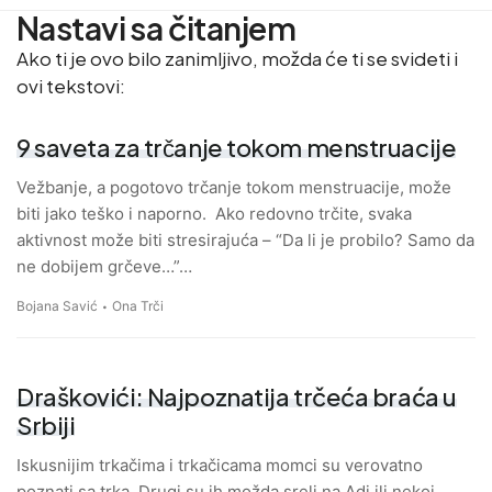
Nastavi sa čitanjem
Ako ti je ovo bilo zanimljivo, možda će ti se svideti i
ovi tekstovi:
9 saveta za trčanje tokom menstruacije
Vežbanje, a pogotovo trčanje tokom menstruacije, može
biti jako teško i naporno. Ako redovno trčite, svaka
aktivnost može biti stresirajuća – “Da li je probilo? Samo da
ne dobijem grčeve…”…
Bojana Savić
Ona Trči
Draškovići: Najpoznatija trčeća braća u
Srbiji
Iskusnijim trkačima i trkačicama momci su verovatno
poznati sa trka. Drugi su ih možda sreli na Adi ili nekoj