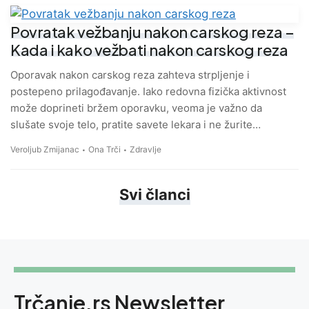
Povratak vežbanju nakon carskog reza –
Kada i kako vežbati nakon carskog reza
Oporavak nakon carskog reza zahteva strpljenje i
postepeno prilagođavanje. Iako redovna fizička aktivnost
može doprineti bržem oporavku, veoma je važno da
slušate svoje telo, pratite savete lekara i ne žurite…
Veroljub Zmijanac
Ona Trči
Zdravlje
Svi članci
Trčanje.rs Newsletter