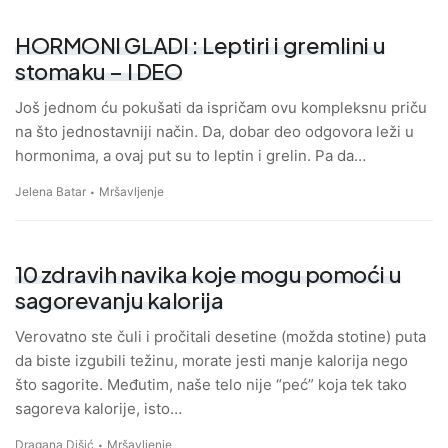
HORMONI GLADI : Leptiri i gremlini u
stomaku – I DEO
Još jednom ću pokušati da ispričam ovu kompleksnu priču
na što jednostavniji način. Da, dobar deo odgovora leži u
hormonima, a ovaj put su to leptin i grelin. Pa da…
Jelena Batar
Mršavljenje
10 zdravih navika koje mogu pomoći u
sagorevanju kalorija
Verovatno ste čuli i pročitali desetine (možda stotine) puta
da biste izgubili težinu, morate jesti manje kalorija nego
što sagorite. Međutim, naše telo nije “peć” koja tek tako
sagoreva kalorije, isto…
Dragana Dišić
Mršavljenje