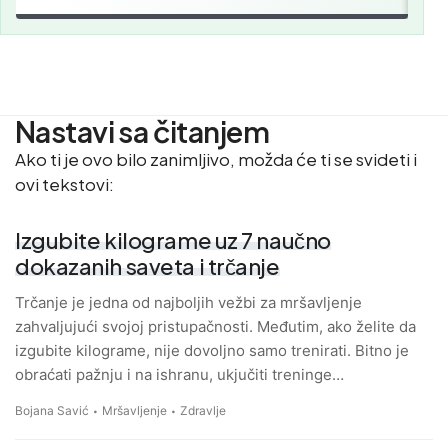
Nastavi sa čitanjem
Ako ti je ovo bilo zanimljivo, možda će ti se svideti i
ovi tekstovi:
Izgubite kilograme uz 7 naučno
dokazanih saveta i trčanje
Trčanje je jedna od najboljih vežbi za mršavljenje
zahvaljujući svojoj pristupačnosti. Međutim, ako želite da
izgubite kilograme, nije dovoljno samo trenirati. Bitno je
obraćati pažnju i na ishranu, ukjučiti treninge…
Bojana Savić
Mršavljenje
Zdravlje