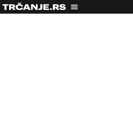
MRŠAVLJENJE
Da li visina utiče na
potrošnju kalorija i
mršavljenje
trčanjem?
11.04.2022
Ivan Simić
3 min čitanja