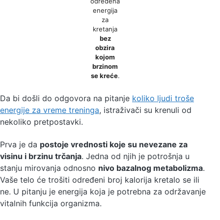
određena
energija
za
kretanja
bez
obzira
kojom
brzinom
se kreće
.
Da bi došli do odgovora na pitanje
koliko ljudi troše
energije za vreme treninga
, istraživači su krenuli od
nekoliko pretpostavki.
Prva je da
postoje vrednosti koje su nevezane za
visinu i brzinu trčanja
. Jedna od njih je potrošnja u
stanju mirovanja odnosno
nivo bazalnog metabolizma
.
Vaše telo će trošiti određeni broj kalorija kretalo se ili
ne. U pitanju je energija koja je potrebna za održavanje
vitalnih funkcija organizma.