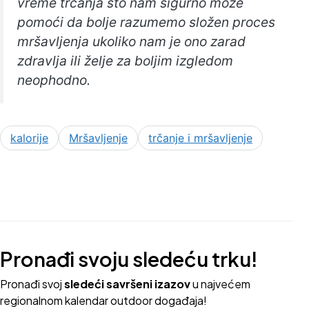
vreme trčanja što nam sigurno može
pomoći da bolje razumemo složen proces
mršavljenja ukoliko nam je ono zarad
zdravlja ili želje za boljim izgledom
neophodno.
kalorije
Mršavljenje
trčanje i mršavljenje
Pronađi svoju sledeću trku!
Pron
ađi svoj
sledeći savršeni izazov
u najvećem
regionalnom kalendar outdoor događaja!