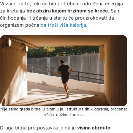
Vezano za to, telu će biti potrebna i određena energija
za kretanja
bez obzira kojom brzinom se kreće
. Sam
čin hodanja ili trčanja u startu će prouzrokovati da
organizam počne
da troši više kalorija
.
Nije samo građa bitna, u pitanju je i struktura tih kilograma, procenat
mišića, dužina koraka…
Druga bitna pretpostavka je da je
visina obrnuto