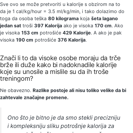
Sve ovo se može pretvoriti u kalorije s obzirom na to
da je 1 cal/kg/hour = 3.5 ml/kg/min, i tako dolazimo do
toga da osoba teška
80 kilograma
koja
šeta lagano
jedan sat
troši
397 Kalorija
ako je visoka
170 cm
. Ako
je visoka
153 cm
potrošiće
429 Kalorije
. A ako je pak
visoka
190 cm
potrošiće
376 Kalorija
.
Znači li to da visoke osobe moraju da trče
brže ili duže kako bi nadoknadile kalorije
koje su unosile a mislile su da ih troše
treningom?
Ne obavezno.
Razlike postoje ali nisu toliko velike da bi
zahtevale značajne promene.
Ono što je bitno je da smo stekli precizniju
i kompleksniju sliku potrošnje kalorija za