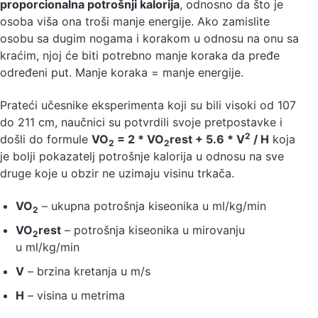
proporcionalna potrošnji kalorija
, odnosno da što je
osoba viša ona troši manje energije. Ako zamislite
osobu sa dugim nogama i korakom u odnosu na onu sa
kraćim, njoj će biti potrebno manje koraka da pređe
određeni put. Manje koraka = manje energije.
Prateći učesnike eksperimenta koji su bili visoki od 107
do 211 cm, naučnici su potvrdili svoje pretpostavke i
2
došli do formule
VO
= 2 * VO
rest + 5.6 * V
/ H
koja
2
2
je bolji pokazatelj potrošnje kalorija u odnosu na sve
druge koje u obzir ne uzimaju visinu trkača.
VO
– ukupna potrošnja kiseonika u ml/kg/min
2
VO
rest
– potrošnja kiseonika u mirovanju
2
u ml/kg/min
V
– brzina kretanja u m/s
H
– visina u metrima