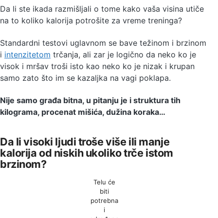
Da li ste ikada razmišljali o tome kako vaša visina utiče
na to koliko kalorija potrošite za vreme treninga?
Standardni testovi uglavnom se bave težinom i brzinom
i
intenzitetom
trčanja, ali zar je logično da neko ko je
visok i mršav troši isto kao neko ko je nizak i krupan
samo zato što im se kazaljka na vagi poklapa.
Nije samo građa bitna, u pitanju je i struktura tih
kilograma, procenat mišića, dužina koraka…
Da li visoki ljudi troše više ili manje
kalorija od niskih ukoliko trče istom
brzinom?
Telu će
biti
potrebna
i