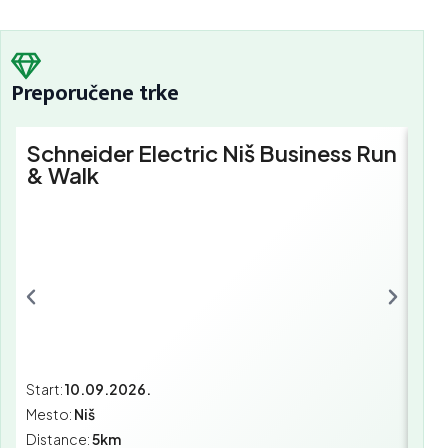
Preporučene trke
Schneider Electric Niš Business Run
Sc
& Walk
Bu
Start:
10.09.2026.
Star
Mesto:
Niš
Mes
Distance:
5km
Dist