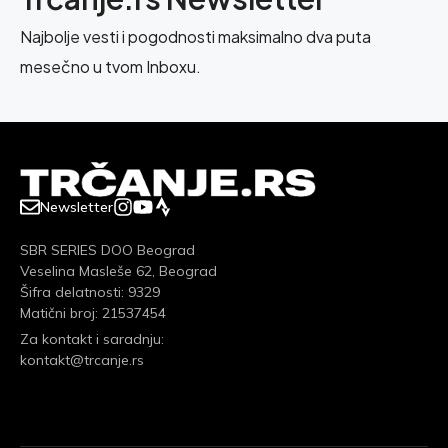
Najbolje vesti i pogodnosti maksimalno dva puta
mesečno u tvom Inboxu.
Newsletter
SBR SERIES DOO Beograd
Veselina Masleše 62, Beograd
Šifra delatnosti: 9329
Matični broj: 21537454
Za kontakt i saradnju:
kontakt@trcanje.rs