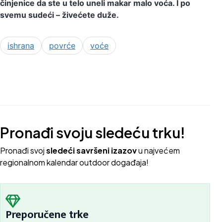
činjenice da ste u telo uneli makar malo voća. I po
svemu sudeći – živećete duže.
ishrana
povrće
voće
Pronađi svoju sledeću trku!
Pron
ađi svoj
sledeći savršeni izazov
u najvećem
regionalnom kalendar outdoor događaja!
Preporučene trke