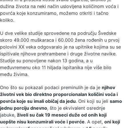
dužina života na neki način uslovljena količinom voća i
povrća koje konzumiramo, možemo otkriti i tačno
koliko.
U dve velike studije sprovedene na području Švedske
skoro 49.000 muškaraca i 60.000 žena rođenih u prvoj
polovini XX veka odgovaralo je na upitnike kojima su se
ispitivale njihove prehrambene i druge životne navike.
Studije su ponovljene nakon 13 godina, a u
međuvremenu oko 11 hiljada ispitanika nije više bilo
među živima.
Ono što su pokazali podaci preminulih je da je
njihov
životni vek bio direktno proporcionalan količini voća i
povrća koje su imali običaj da jedu
. Oni koji su jeli
samo
jednu porciju dnevno
, što je ekvivalent osrednje
jabuke,
živeli su čak 19 meseci duže od onih koji
uopšte nisu konzumirali voće i povrće
. A opet,
oni koji