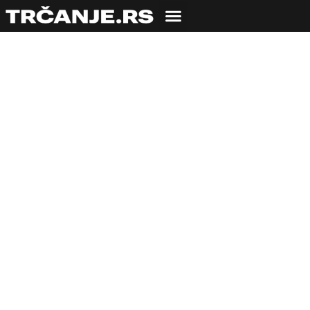
ISHRANA
Želite da živite duže?
Jedite više voća i
povrća!
26.07.2017
Ivan Simić
3 min čitanja