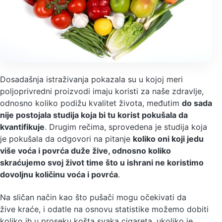
Dosadašnja istraživanja pokazala su u kojoj meri
poljoprivredni proizvodi imaju koristi za naše zdravlje,
odnosno koliko podižu kvalitet života, međutim
do sada
nije postojala studija koja bi tu korist pokušala da
kvantifikuje
. Drugim rečima, sprovedena je studija koja
je pokušala da odgovori na pitanje
koliko oni koji jedu
više voća i povrća duže žive, odnosno koliko
skraćujemo svoj život time što u ishrani ne koristimo
dovoljnu količinu voća i povrća
.
Na sličan način kao što pušači mogu očekivati da
žive kraće, i odatle na osnovu statistike možemo dobiti
koliko ih u proseku košta svaka cigareta, ukoliko je