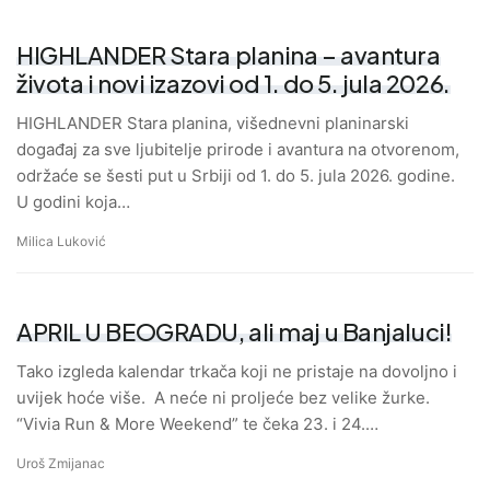
HIGHLANDER Stara planina – avantura
života i novi izazovi od 1. do 5. jula 2026.
HIGHLANDER Stara planina, višednevni planinarski
događaj za sve ljubitelje prirode i avantura na otvorenom,
održaće se šesti put u Srbiji od 1. do 5. jula 2026. godine.
U godini koja…
Milica Luković
APRIL U BEOGRADU, ali maj u Banjaluci!
Tako izgleda kalendar trkača koji ne pristaje na dovoljno i
uvijek hoće više. A neće ni proljeće bez velike žurke.
“Vivia Run & More Weekend” te čeka 23. i 24.…
Uroš Zmijanac