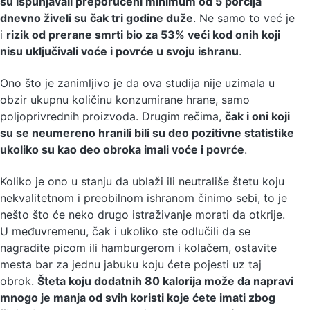
su ispunjavali preporučeni minimum od 5 porcija
dnevno živeli su čak tri godine duže
. Ne samo to već je
i
rizik od prerane smrti bio za 53% veći kod onih koji
nisu uključivali voće i povrće u svoju ishranu
.
Ono što je zanimljivo je da ova studija nije uzimala u
obzir ukupnu količinu konzumirane hrane, samo
poljoprivrednih proizvoda. Drugim rečima,
čak i oni koji
su se neumereno hranili bili su deo pozitivne statistike
ukoliko su kao deo obroka imali voće i povrće
.
Koliko je ono u stanju da ublaži ili neutrališe štetu koju
nekvalitetnom i preobilnom ishranom činimo sebi, to je
nešto što će neko drugo istraživanje morati da otkrije.
U međuvremenu, čak i ukoliko ste odlučili da se
nagradite picom ili hamburgerom i kolačem, ostavite
mesta bar za jednu jabuku koju ćete pojesti uz taj
obrok.
Šteta koju dodatnih 80 kalorija može da napravi
mnogo je manja od svih koristi koje ćete imati zbog