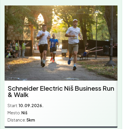
Sc
Bu
Schneider Electric Niš Business Run
& Walk
Start:
10.09.2026.
Star
Mesto:
Niš
Mes
Distance:
5km
Dist