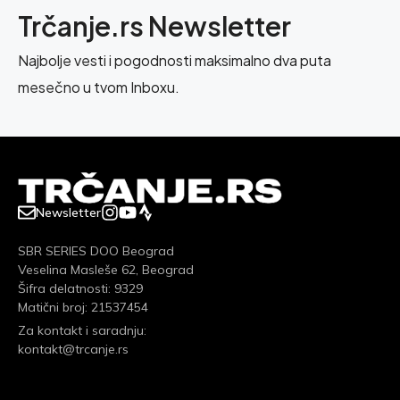
Trčanje.rs Newsletter
Najbolje vesti i pogodnosti maksimalno dva puta
mesečno u tvom Inboxu.
Newsletter
SBR SERIES DOO Beograd
Veselina Masleše 62, Beograd
Šifra delatnosti: 9329
Matični broj: 21537454
Za kontakt i saradnju:
kontakt@trcanje.rs