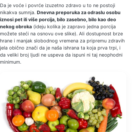
Da je voće i povrće izuzetno zdravo u to ne postoji
nikakva sumnja.
Dnevna preporuka za odraslu osobu
iznosi pet ili više porcija, bilo zasebno, bilo kao deo
nekog obroka
(ideju kolika je zapravo jedna porcija
možete steći na osnovu ove slike). Ali dostupnost brze
hrane i manjak slobodnog vremena za pripremu zdravih
jela obično znači da je naša ishrana ta koja prva trpi, i
da veliki broj ljudi ne uspeva da ispuni ni taj neophodni
minimum.