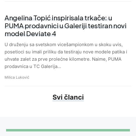
Angelina Topić inspirisala trkače: u
PUMA prodavnici u Galeriji testiran novi
model Deviate 4
U druženju sa svetskom vicešampionkom u skoku uvis,
posetioci su imali priliku da testiraju nove modele patika i
uhvate zalet za prve prolećne kilometre. Naime, PUMA
prodavnica u TC Galerija…
Milica Luković
Svi članci