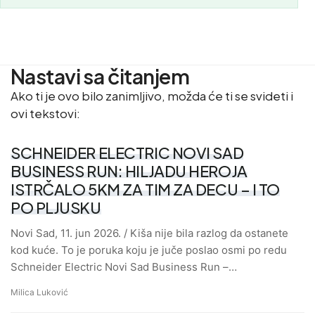
Nastavi sa čitanjem
Ako ti je ovo bilo zanimljivo, možda će ti se svideti i
ovi tekstovi:
SCHNEIDER ELECTRIC NOVI SAD
BUSINESS RUN: HILJADU HEROJA
ISTRČALO 5KM ZA TIM ZA DECU – I TO
PO PLJUSKU
Novi Sad, 11. jun 2026. / Kiša nije bila razlog da ostanete
kod kuće. To je poruka koju je juče poslao osmi po redu
Schneider Electric Novi Sad Business Run –…
Milica Luković