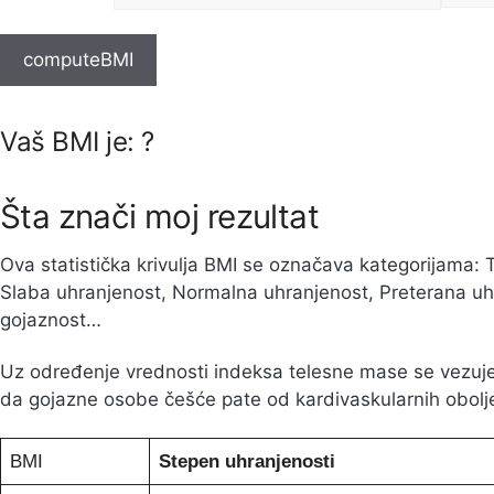
Vaš BMI je:
?
Šta znači moj rezultat
Ova statistička krivulja BMI se označava kategorijama: 
Slaba uhranjenost, Normalna uhranjenost, Preterana uh
gojaznost…
Uz određenje vrednosti indeksa telesne mase se vezuje i
da gojazne osobe češće pate od kardivaskularnih oboljen
BMI
Stepen uhranjenosti