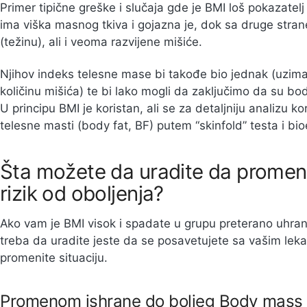
Primer tipične greške i slučaja gde je BMI loš pokazatel
ima viška masnog tkiva i gojazna je, dok sa druge stran
(težinu), ali i veoma razvijene mišiće.
Njihov indeks telesne mase bi takođe bio jednak (uzima u
količinu mišića) te bi lako mogli da zaključimo da su bod
U principu BMI je koristan, ali se za detaljniju analizu k
telesne masti (body fat, BF) putem “skinfold” testa i bi
Šta možete da uradite da promeni
rizik od oboljenja?
Ako vam je BMI visok i spadate u grupu preterano uhranj
treba da uradite jeste da se posavetujete sa vašim le
promenite situaciju.
Promenom ishrane do boljeg Body mass 