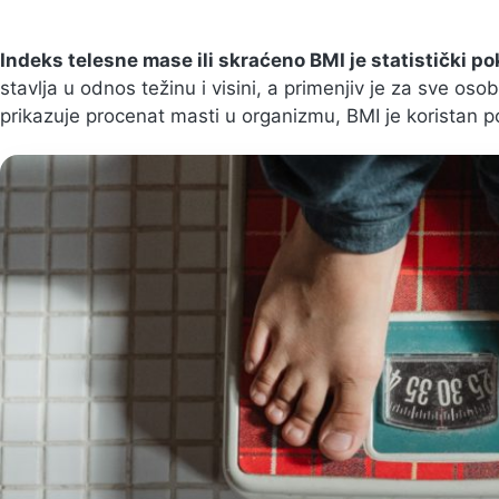
Indeks telesne mase ili skraćeno BMI je statistički p
stavlja u odnos težinu i visini, a primenjiv je za sve oso
prikazuje procenat masti u organizmu, BMI je koristan p