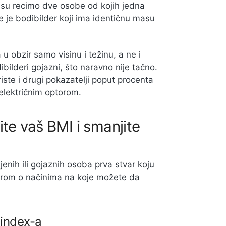
j su recimo dve osobe od kojih jedna
e je bodibilder koji ima identičnu masu
 obzir samo visinu i težinu, a ne i
ibilderi gojazni, što naravno nije tačno.
oriste i drugi pokazatelji poput procenta
oelektričnim optorom.
te vaš BMI i smanjite
enih ili gojaznih osoba prva stvar koju
karom o načinima na koje možete da
index-a