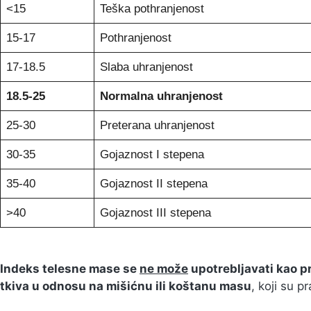
<15
Teška pothranjenost
15-17
Pothranjenost
17-18.5
Slaba uhranjenost
18.5-25
Normalna uhranjenost
25-30
Preterana uhranjenost
30-35
Gojaznost I stepena
35-40
Gojaznost II stepena
>40
Gojaznost III stepena
Indeks telesne mase se
ne može
upotrebljavati kao 
tkiva u odnosu na mišićnu ili koštanu masu
, koji su p