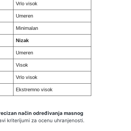
Vrlo visok
Umeren
Minimalan
Nizak
Umeren
Visok
Vrlo visok
Ekstremno visok
precizan način određivanja masnog
ravi kriterijumi za ocenu uhranjenosti.