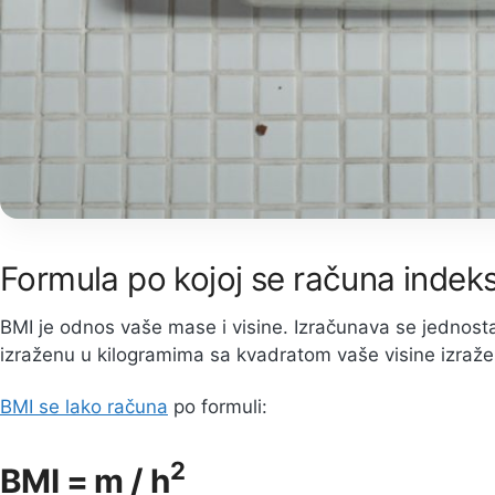
Formula po kojoj se računa indek
BMI je odnos vaše mase i visine. Izračunava se jednos
izraženu u kilogramima sa kvadratom vaše visine izraž
BMI se lako računa
po formuli:
2
BMI = m / h