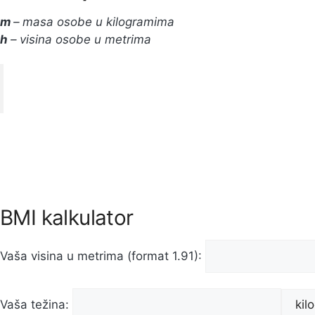
m
– masa osobe u kilogramima
h
– visina osobe u metrima
BMI kalkulator
Vaša visina u metrima (format 1.91):
Vaša težina: