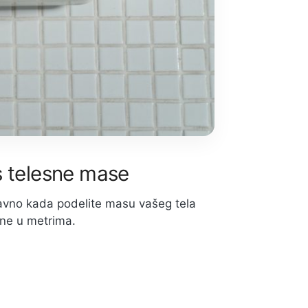
s telesne mase
tavno kada podelite masu vašeg tela
ene u metrima.