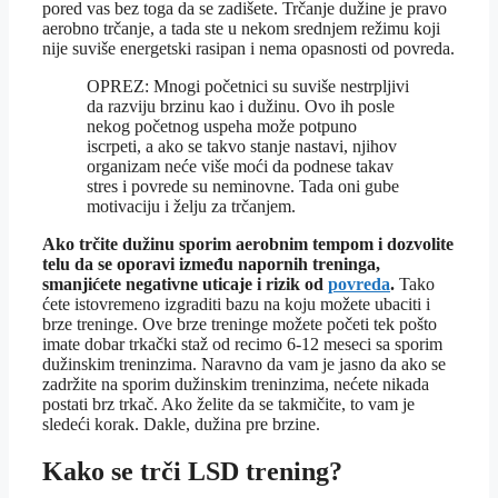
pored vas bez toga da se zadišete. Trčanje dužine je pravo
aerobno trčanje, a tada ste u nekom srednjem režimu koji
nije suviše energetski rasipan i nema opasnosti od povreda.
OPREZ: Mnogi početnici su suviše nestrpljivi
da razviju brzinu kao i dužinu. Ovo ih posle
nekog početnog uspeha može potpuno
iscrpeti, a ako se takvo stanje nastavi, njihov
organizam neće više moći da podnese takav
stres i povrede su neminovne. Tada oni gube
motivaciju i želju za trčanjem.
Ako trčite dužinu sporim aerobnim tempom i dozvolite
telu da se oporavi između napornih treninga,
smanjićete negativne uticaje i rizik od
povreda
.
Tako
ćete istovremeno izgraditi bazu na koju možete ubaciti i
brze treninge. Ove brze treninge možete početi tek pošto
imate dobar trkački staž od recimo 6-12 meseci sa sporim
dužinskim treninzima. Naravno da vam je jasno da ako se
zadržite na sporim dužinskim treninzima, nećete nikada
postati brz trkač. Ako želite da se takmičite, to vam je
sledeći korak. Dakle, dužina pre brzine.
Kako se trči LSD trening?