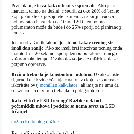
Prvi faktor je to
za kakvu trku se spremate
. Ako je to
maraton, tempo na dužini je sporiji za oko 20% od brzine
koju planirate da postignete na njemu. i sporiji nego za
polumaraton ili za trku na 10km. LSD tempo pred
polumaraton može da bude i do 25% sporiji od planiranog
tempa.
Jedan od važnijih faktora je u tome
kakav trening ste
imali dan ranije
. Ako ste imali brzi intezivan trening onda
uradite 15 – 20 sekundi sporiji tempo po kilometru nego
vaš normalni tempo. Ovako dozvoljavate mišićima da se
potpuno oprorave.
Brzina treba da je konstantna i udobna.
Ukoliko niste
sigurno koje brzine očekujete na trci za koju se spremate,
iskoristite ovaj
mcmillan kalkulator
, ali imajte na umu da
su svi podaci okvirni i treba da ih prilagodite sebi.
Kako vi trčite LSD trening? Razbite neki od
početničkih mitova i podelite sa nama savet za LSD
trčanje!
Tagovi
dužina
lsd
trening dužine
Pronađi svoju sledeću trku!