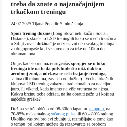
treba da znate o najznačajnijem
trkačkom treningu
24.07.2025
Tijana Popadić
5 min čitanja
Spori trening dužine
(Long Slow, neki kažu i Social,
Distance), skraćeno LSD trening ili kako se među trkačima
u Srbiji zove “
dužina
” je neizostavni deo svakog treninga
za dugoprugaše koji se spremaju za trke od 10km do
ultramaratona.
On je, kao što mu naziv sugeriše,
spor, jer se u toku
treninga ide na to da puls bude što niži, dakle u
aerobnoj zoni, a održava se celo trajanje treninga,
satima (ili minutima, zavisno od dužine). Većina trkačkih
klubova LSD trening zakazuje tradicionalno za nedeljno
jutro, ili vikend, kada imamo najviše vremena za njega.
Kakvu brzinu treba održati, na šta obratiti pažnju i koje su
najčešće greške?
Dužina se trči obično od 08-30km laganim
tempom
, na
70-85% maksimalnog
srčanog pulsa,
ili 60 – 80% radnog.
Ukoliko vas ovi brojevi zbunjuju, razmišljajte o tome kao
o tempu pri kojem možete da razgovarate sa osobom