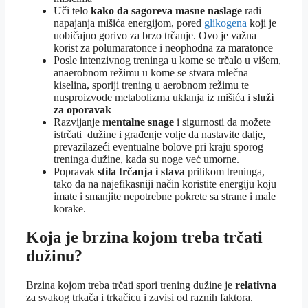
Uči telo
kako da sagoreva masne naslage
radi
napajanja mišića energijom, pored
glikogena
koji je
uobičajno gorivo za brzo trčanje. Ovo je važna
korist za polumaratonce i neophodna za maratonce
Posle intenzivnog treninga u kome se trčalo u višem,
anaerobnom režimu u kome se stvara mlečna
kiselina, sporiji trening u aerobnom režimu te
nusproizvode metabolizma uklanja iz mišića i
služi
za oporavak
Razvijanje
mentalne snage
i sigurnosti da možete
istrčati dužine i građenje volje da nastavite dalje,
prevazilazeći eventualne bolove pri kraju sporog
treninga dužine, kada su noge već umorne.
Popravak
stila trčanja i stava
prilikom treninga,
tako da na najefikasniji način koristite energiju koju
imate i smanjite nepotrebne pokrete sa strane i male
korake.
Koja je brzina kojom treba trčati
dužinu?
Brzina kojom treba trčati spori trening dužine je
relativna
za svakog trkača i trkačicu i zavisi od raznih faktora.