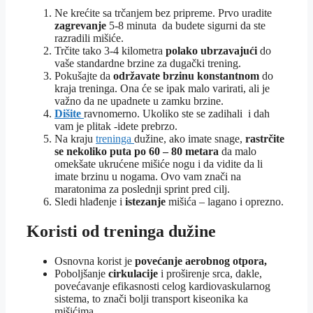
Ne krećite sa trčanjem bez pripreme. Prvo uradite
zagrevanje
5-8 minuta da budete sigurni da ste
razradili mišiće.
Trčite tako 3-4 kilometra
polako ubrzavajući
do
vaše standardne brzine za dugački trening.
Pokušajte da
održavate brzinu konstantnom
do
kraja treninga. Ona će se ipak malo varirati, ali je
važno da ne upadnete u zamku brzine.
Dišite
ravnomerno. Ukoliko ste se zadihali i dah
vam je plitak -idete prebrzo.
Na kraju
treninga
dužine, ako imate snage,
rastrčite
se nekoliko puta po 60 – 80 metara
da malo
omekšate ukrućene mišiće nogu i da vidite da li
imate brzinu u nogama. Ovo vam znači na
maratonima za poslednji sprint pred cilj.
Sledi hlađenje i
istezanje
mišića – lagano i oprezno.
Koristi od treninga dužine
Osnovna korist je
povećanje aerobnog otpora,
Poboljšanje
cirkulacije
i proširenje srca, dakle,
povećavanje efikasnosti celog kardiovaskularnog
sistema, to znači bolji transport kiseonika ka
mišićima