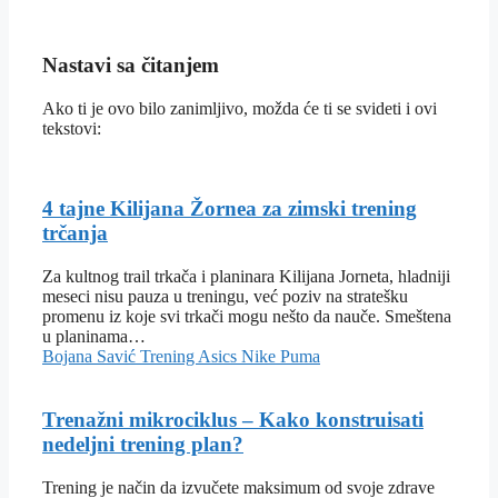
Nastavi sa čitanjem
Ako ti je ovo bilo zanimljivo, možda će ti se svideti i ovi
tekstovi:
4 tajne Kilijana Žornea za zimski trening
trčanja
Za kultnog trail trkača i planinara Kilijana Jorneta, hladniji
meseci nisu pauza u treningu, već poziv na stratešku
promenu iz koje svi trkači mogu nešto da nauče. Smeštena
u planinama…
Bojana Savić
Trening
Asics
Nike
Puma
Trenažni mikrociklus – Kako konstruisati
nedeljni trening plan?
Trening je način da izvučete maksimum od svoje zdrave