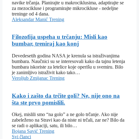
navike trčanja. Planirajte u makrociklusima, adaptirajte se
za mezocikluse i programirajte mikrocikluse - nedeljne
treninge od 4 dana.
Aleksandar Manić
Trening
Filozofija uspeha u trčanju: Misli kao
bumbar, treniraj kao konj
Devedesetih godina NASA je krenula sa istraživanjima
bumbara. Naučnici su se interesovali kako da tajnu letenja
bumbara iskoriste za letelice koje operišu u svemiru. Bilo
je zanimljivo istraživit kako tako…
Veroljub Zmijanac
Trening
Kako i zašto da trčite goli? Ne, nije ono na
šta ste prvo pomislili.
Okej, mislili smo “na golo” a ne golo trčanje. Ako nije
zabeleženo na Stravi kao da niste ni trčali, zar ne? Bilo da
se radi o aplikaciji, satu, ili bilo…
Bojana Savić
Trening
Svi članci