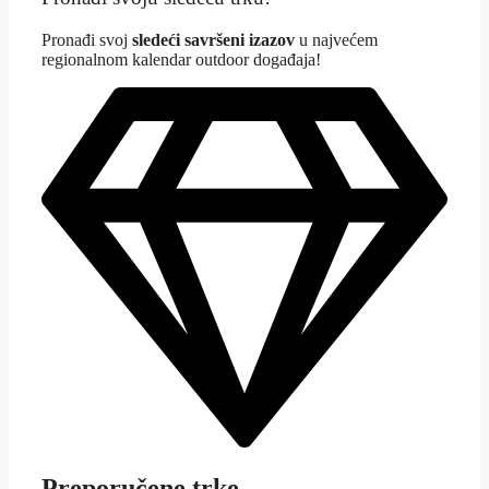
Pron
ađi svoj
sledeći savršeni izazov
u najvećem
regionalnom kalendar outdoor događaja!
Preporučene trke