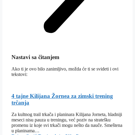
Nastavi sa čitanjem
Ako ti je ovo bilo zanimljivo, možda će ti se svideti i ovi
tekstovi:
4 tajne Kilijana Žornea za zimski trening
trčanja
Za kultnog trail trkača i planinara Kilijana Jorneta, hladniji
meseci nisu pauza u treningu, već poziv na stratešku
promenu iz koje svi trkači mogu nešto da nauče. Smeštena
u planinama…