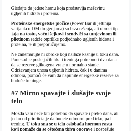
Gledajte da jedete hranu koja predstavlja mešavinu
ugljenih hidrata i proteina.
Proteinske energetske pločice
(Power Bar ili jeftinija
varijanta u DM drogerijama) su brza rešenja, ali obroci tipa
jaja na tostu, voćni šejkovi i sendviči sa tunjevinom ili
piletinom
sadrže otprilike podjednako ugljenih hidrata i
proteina, te ih preporučujemo.
Ne zanemarujte ni obroke koji nailaze kasnije u toku dana.
Ponekad je posle jačih trka i treninga potrebno i dva dana
da se rezerve glikogena vrate u normalno stanje.
Održavanjem unosa ugljenih hidrata, čak i u danima
odmora, pomoći će vam da napunite energetske rezerve za
buduće treninge.
#7 Mirno spavajte i slušajte svoje
telo
Možda vam neće biti potrebno da spavate i preko dana, ali
jedan od prioriteta je da budete odmorni pred trku, pa i
trening.
U toku sna se u telu oslobađa hormon rasta
koji pomaže da se oštećena tkiva oporave
i pospešuje