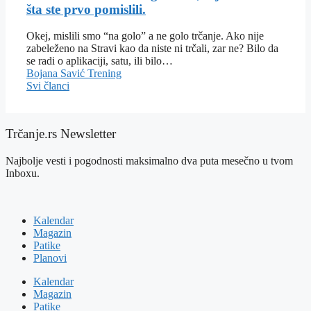
šta ste prvo pomislili.
Okej, mislili smo “na golo” a ne golo trčanje. Ako nije
zabeleženo na Stravi kao da niste ni trčali, zar ne? Bilo da
se radi o aplikaciji, satu, ili bilo…
Bojana Savić
Trening
Svi članci
Trčanje.rs Newsletter
Najbolje vesti i pogodnosti maksimalno dva puta mesečno u tvom
Inboxu.
Kalendar
Magazin
Patike
Planovi
Kalendar
Magazin
Patike