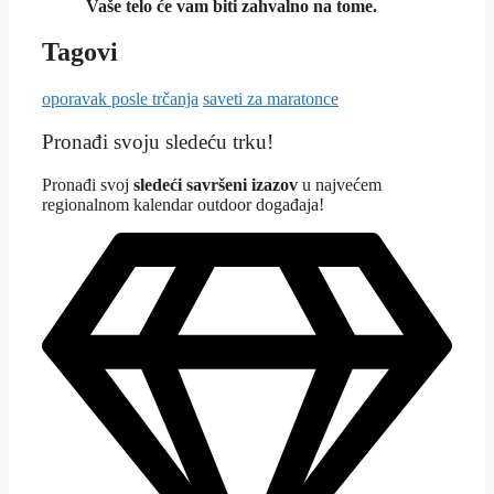
Vaše telo će vam biti zahvalno na tome.
Tagovi
oporavak posle trčanja
saveti za maratonce
Pronađi svoju sledeću trku!
Pron
ađi svoj
sledeći savršeni izazov
u najvećem
regionalnom kalendar outdoor događaja!