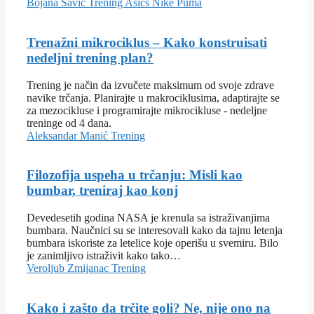
Bojana Savić
Trening
Asics
Nike
Puma
Trenažni mikrociklus – Kako konstruisati
nedeljni trening plan?
Trening je način da izvučete maksimum od svoje zdrave
navike trčanja. Planirajte u makrociklusima, adaptirajte se
za mezocikluse i programirajte mikrocikluse - nedeljne
treninge od 4 dana.
Aleksandar Manić
Trening
Filozofija uspeha u trčanju: Misli kao
bumbar, treniraj kao konj
Devedesetih godina NASA je krenula sa istraživanjima
bumbara. Naučnici su se interesovali kako da tajnu letenja
bumbara iskoriste za letelice koje operišu u svemiru. Bilo
je zanimljivo istraživit kako tako…
Veroljub Zmijanac
Trening
Kako i zašto da trčite goli? Ne, nije ono na