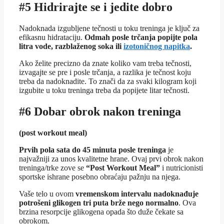
#5 Hidrirajte se i jedite dobro
Nadoknada izgubljene tečnosti u toku treninga je ključ za
efikasnu hidrataciju.
Odmah posle trčanja popijte pola
litra vode, razblaženog soka ili
izotoničnog napitka
.
Ako želite precizno da znate koliko vam treba tečnosti,
izvagajte se pre i posle trčanja, a razlika je tečnost koju
treba da nadoknadite. To znači da za svaki kilogram koji
izgubite u toku treninga treba da popijete litar tečnosti.
#6 Dobar obrok nakon treninga
(post workout meal)
Prvih pola sata do 45 minuta posle treninga
je
najvažniji za unos kvalitetne hrane. Ovaj prvi obrok nakon
treninga/trke zove se
“Post Workout Meal”
i nutricionisti
sportske ishrane posebno obraćaju pažnju na njega.
Vaše telo u ovom
vremenskom intervalu nadoknađuje
potrošeni glikogen tri puta brže nego normalno
. Ova
brzina resorpcije glikogena opada što duže čekate sa
obrokom.