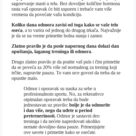
sagorevanje masti u telu. Bez dovoljne količine hormona
rasta vaš oporavak će biti usporen i trebaće vam više
vremena da povećate vašu kondiciju.
Koliko dana odmora zavisi od toga kako se vaše telo
oseća
, a to varira od jednog do drugog trkača. Najvažnije
je da se na vreme primetite bolna stanja i zamor.
Zlatno pravilo je da posle napornog dana dolazi dan
opuštanja, laganog treninga ili odmora
.
Drugo zlatno pravilo je da pratite vaš puls i čim primetite
da se poveća za 20% više od normalnog za trening koji
trčite, napravite pauzu. To vam srce govori da treba da se
opustite malo.
Odmor i oporavak su nauka za sebe u
profesionalnom sportu. No, za rekreativce
otpimalan oporavak treba da bude
jednostavan uz pravilo:
bolje je da odmorite
i dan više, nego da uđete u period
pretrenerinosti.
Odmor je sastavni deo
treninga i da nećete napredovati ukoliko
nemate dovoljno dana pauze. Primenjujete
ove savete i primetite kako se osećate.