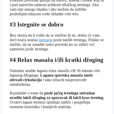
Posebno posvetite pažnju na listove, kolena i butine koji su
i pod najvećim udarom prilikom trkačkog treninga. Ako
vam nije mnogo hladno i ako možete da izdržite
poslednjim mlazom vode ohladite celo telo.
#3 Istegnite se dobro
Bez obzira da li volite da se istežete ili ne, dobro će vam
doći kraća seansa
istezanja
posle lakših treninga. Polako se
istežite, da ne zaradite neku povredu jer su mišići već
zamoreni posle treninga.
#4 Relax masaža i/ili kratki džoging
Sutradan uradite laganu relax masažu i/ili 30 minuta vrlo
laganog džoginga.
Lagana sportska masaža može
ubrzati cirkulaciju
i tako izbaciti nusproizvode
metabolizma.
Razmislite o tome da
posle jačeg treninga sutradan
uradite lakši džoging za oporavak ili lakši kros trening.
Ovakvi lagani treninzi opuštaju mišiće i pospešuju
razmenu kiseonika i hranjivih materija.