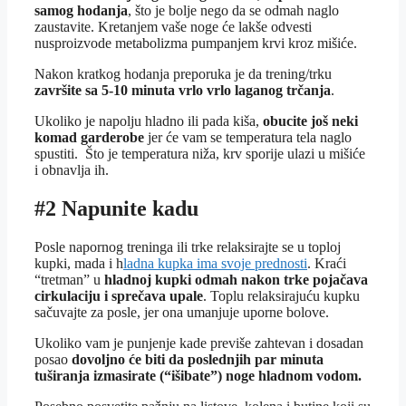
samog hodanja
, što je bolje nego da se odmah naglo
zaustavite. Kretanjem vaše noge će lakše odvesti
nusproizvode metabolizma pumpanjem krvi kroz mišiće.
Nakon kratkog hodanja preporuka je da trening/trku
završite sa 5-10 minuta vrlo vrlo laganog trčanja
.
Ukoliko je napolju hladno ili pada kiša,
obucite još neki
komad garderobe
jer će vam se temperatura tela naglo
spustiti. Što je temperatura niža, krv sporije ulazi u mišiće
i obnavlja ih.
#2 Napunite kadu
Posle napornog treninga ili trke relaksirajte se u toploj
kupki, mada i h
ladna kupka ima svoje prednosti
. Kraći
“tretman” u
hladnoj kupki odmah nakon trke pojačava
cirkulaciju i sprečava upale
. Toplu relaksirajuću kupku
sačuvajte za posle, jer ona umanjuje uporne bolove.
Ukoliko vam je punjenje kade previše zahtevan i dosadan
posao
dovoljno će biti da poslednjih par minuta
tuširanja izmasirate (“išibate”) noge hladnom vodom.