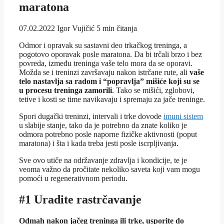
maratona
07.02.2022
Igor Vujičić
5 min čitanja
Odmor i opravak su sastavni deo trkačkog treninga, a
pogotovo oporavak posle maratona. Da bi trčali brzo i bez
povreda, između treninga vaše telo mora da se oporavi.
Možda se i treninzi završavaju nakon istrčane rute, ali
vaše
telo nastavlja sa radom i “popravlja” mišiće koji su se
u procesu treninga zamorili
. Tako se mišići, zglobovi,
tetive i kosti se time navikavaju i spremaju za jače treninge.
Spori dugački treninzi, intervali i trke dovode
imuni sistem
u slabije stanje, tako da je potrebno da znate koliko je
odmora potrebno posle naporne fizičke aktivnosti (poput
maratona) i šta i kada treba jesti posle iscrpljivanja.
Sve ovo utiče na održavanje zdravlja i kondicije, te je
veoma važno da pročitate nekoliko saveta koji vam mogu
pomoći u regenerativnom periodu.
#1 Uradite rastrčavanje
Odmah nakon jačeg treninga ili trke, usporite do