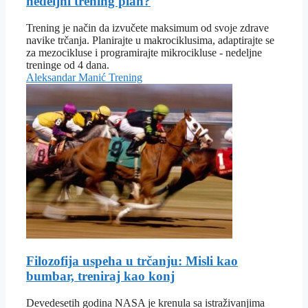
nedeljni trening plan?
Trening je način da izvučete maksimum od svoje zdrave
navike trčanja. Planirajte u makrociklusima, adaptirajte se
za mezocikluse i programirajte mikrocikluse - nedeljne
treninge od 4 dana.
Aleksandar Manić
Trening
Filozofija uspeha u trčanju: Misli kao
bumbar, treniraj kao konj
Devedesetih godina NASA je krenula sa istraživanjima