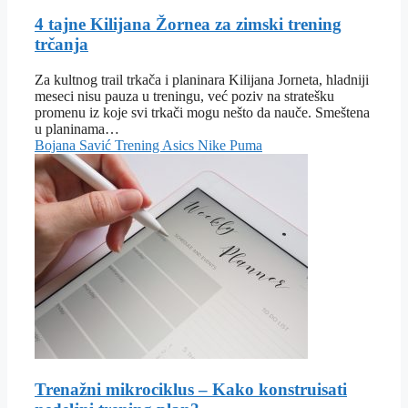
4 tajne Kilijana Žornea za zimski trening
trčanja
Za kultnog trail trkača i planinara Kilijana Jorneta, hladniji
meseci nisu pauza u treningu, već poziv na stratešku
promenu iz koje svi trkači mogu nešto da nauče. Smeštena
u planinama…
Bojana Savić
Trening
Asics
Nike
Puma
Trenažni mikrociklus – Kako konstruisati