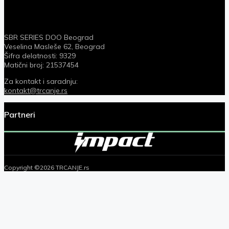
SBR SERIES DOO Beograd
Veselina Masleše 62, Beograd
Šifra delatnosti: 9329
Matični broj: 21537454
Za kontakt i saradnju:
kontakt@trcanje.rs
Partneri
Copyright ©2026 TRCANJE.rs