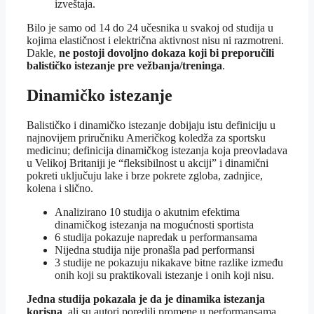
izveštaja.
Bilo je samo od 14 do 24 učesnika u svakoj od studija u
kojima elastičnost i električna aktivnost nisu ni razmotreni.
Dakle,
ne postoji dovoljno dokaza koji bi preporučili
balističko istezanje pre vežbanja/treninga
.
Dinamičko istezanje
Balističko i dinamičko istezanje dobijaju istu definiciju u
najnovijem priručniku Američkog koledža za sportsku
medicinu; definicija dinamičkog istezanja koja preovladava
u Velikoj Britaniji je “fleksibilnost u akciji” i dinamični
pokreti uključuju lake i brze pokrete zgloba, zadnjice,
kolena i slično.
Analizirano 10 studija o akutnim efektima
dinamičkog istezanja na mogućnosti sportista
6 studija pokazuje napredak u performansama
Nijedna studija nije pronašla pad performansi
3 studije ne pokazuju nikakave bitne razlike između
onih koji su praktikovali istezanje i onih koji nisu.
Jedna studija pokazala je da je dinamika istezanja
korisna
, ali su autori poredili promene u performansama