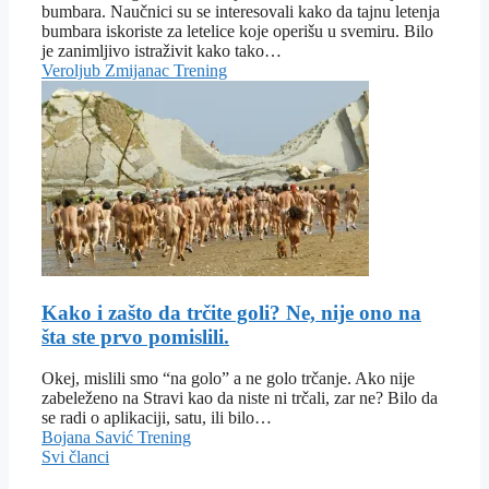
bumbara. Naučnici su se interesovali kako da tajnu letenja
bumbara iskoriste za letelice koje operišu u svemiru. Bilo
je zanimljivo istraživit kako tako…
Veroljub Zmijanac
Trening
Kako i zašto da trčite goli? Ne, nije ono na
šta ste prvo pomislili.
Okej, mislili smo “na golo” a ne golo trčanje. Ako nije
zabeleženo na Stravi kao da niste ni trčali, zar ne? Bilo da
se radi o aplikaciji, satu, ili bilo…
Bojana Savić
Trening
Svi članci