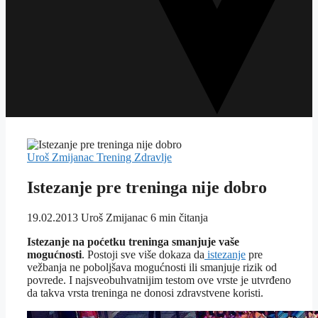
Uroš Zmijanac
Trening
Zdravlje
Istezanje pre treninga nije dobro
19.02.2013
Uroš Zmijanac
6 min čitanja
Istezanje na poćetku treninga smanjuje vaše
mogućnosti
. Postoji sve više dokaza da
istezanje
pre
vežbanja ne poboljšava mogućnosti ili smanjuje rizik od
povrede. I najsveobuhvatnijim testom ove vrste je utvrđeno
da takva vrsta treninga ne donosi zdravstvene koristi.