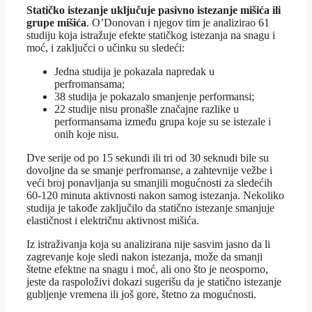
Statičko istezanje uključuje pasivno istezanje mišića ili
grupe mišića
. O’Donovan i njegov tim je analizirao 61
studiju koja istražuje efekte statičkog istezanja na snagu i
moć, i zaključci o učinku su sledeći:
Jedna studija je pokazala napredak u
perfromansama;
38 studija je pokazalo smanjenje performansi;
22 studije nisu pronašle značajne razlike u
performansama između grupa koje su se istezale i
onih koje nisu.
Dve serije od po 15 sekundi ili tri od 30 seknudi bile su
dovoljne da se smanje perfromanse, a zahtevnije vežbe i
veći broj ponavljanja su smanjili mogućnosti za sledećih
60-120 minuta aktivnosti nakon samog istezanja. Nekoliko
studija je takođe zaključilo da statično istezanje smanjuje
elastičnost i električnu aktivnost mišića.
Iz istraživanja koja su analizirana nije sasvim jasno da li
zagrevanje koje sledi nakon istezanja, može da smanji
štetne efektne na snagu i moć, ali ono što je neosporno,
jeste da raspoloživi dokazi sugerišu da je statično istezanje
gubljenje vremena ili još gore, štetno za mogućnosti.