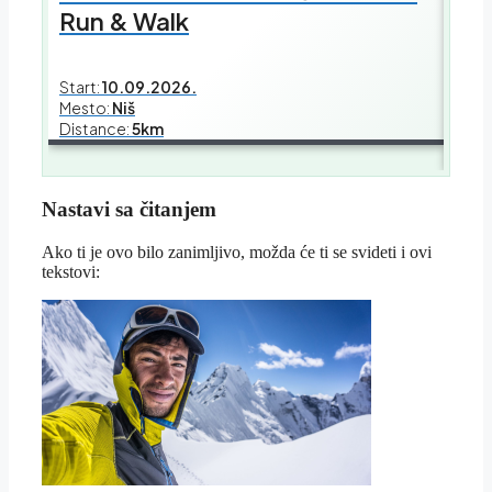
Sch
Run & Walk
Bus
Start:
10.09.2026.
Mesto:
Niš
Start
Distance:
5km
Mest
Dist
Nastavi sa čitanjem
Ako ti je ovo bilo zanimljivo, možda će ti se svideti i ovi
tekstovi: