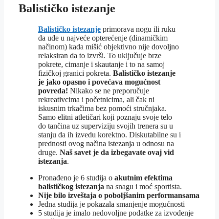
Balističko istezanje
Balističko istezanje
primorava nogu ili ruku
da uđe u najveće opterećenje (dinamičkim
načinom) kada mišić objektivno nije dovoljno
relaksiran da to izvrši. To uključuje brze
pokrete, cimanje i skautanje i to na samoj
fizičkoj granici pokreta.
Balističko istezanje
je jako opasno i povećava mogućnost
povreda!
Nikako se ne preporučuje
rekreativcima i početnicima, ali čak ni
iskusnim trkačima bez pomoći stručnjaka.
Samo elitni atletičari koji poznaju svoje telo
do tančina uz superviziju svojih trenera su u
stanju da ih izvedu korektno. Diskutabilne su i
prednosti ovog načina istezanja u odnosu na
druge.
Naš savet je da izbegavate ovaj vid
istezanja
.
Pronađeno je 6 studija o
akutnim efektima
balističkog istezanja
na snagu i moć sportista.
Nije bilo izveštaja o poboljšanim performansama
Jedna studija je pokazala smanjenje mogućnosti
5 studija je imalo nedovoljne podatke za izvođenje