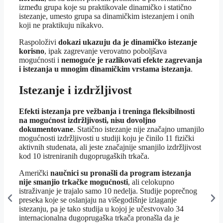
između grupa koje su praktikovale dinamičko i statično
istezanje, umesto grupa sa dinamičkim istezanjem i onih
koji ne praktikuju nikakvo.
Raspoloživi
dokazi ukazuju da je dinamičko istezanje
korisno
, ipak zagrevanje verovatno poboljšava
mogućnosti i
nemoguće je razlikovati efekte zagrevanja
i istezanja u mnogim dinamičkim vrstama istezanja
.
Istezanje i izdržljivost
Efekti istezanja pre vežbanja i treninga fleksibilnosti
na mogućnost izdržljivosti, nisu dovoljno
dokumentovane
. Statično istezanje nije značajno umanjilo
mogućnosti izdržljivosti u studiji koju je činilo 11 fizički
aktivnih studenata, ali jeste značajnije smanjilo izdržljivost
kod 10 istreniranih dugoprugaških trkača.
Američki
naučnici su pronašli da program istezanja
nije smanjio trkačke mogućnosti
, ali celokupno
istraživanje je trajalo samo 10 nedelja. Studije poprečnog
preseka koje se oslanjaju na višegodišnje izlaganje
istezanju, pa je tako studija u kojoj je učestvovalo 34
internacionalna dugoprugaška trkača pronašla da je