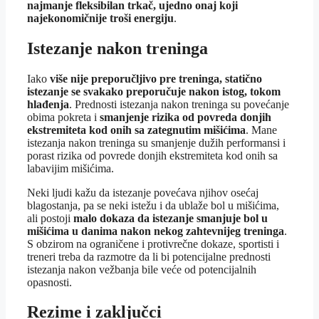
najmanje fleksibilan trkač, ujedno onaj koji
najekonomičnije troši energiju
.
Istezanje nakon treninga
Iako
više nije preporučljivo pre treninga, statično
istezanje se svakako preporučuje nakon istog, tokom
hlađenja
. Prednosti istezanja nakon treninga su povećanje
obima pokreta i
smanjenje rizika od povreda donjih
ekstremiteta kod onih sa zategnutim mišićima
. Mane
istezanja nakon treninga su smanjenje dužih performansi i
porast rizika od povrede donjih ekstremiteta kod onih sa
labavijim mišićima.
Neki ljudi kažu da istezanje povećava njihov osećaj
blagostanja, pa se neki istežu i da ublaže bol u mišićima,
ali postoji
malo dokaza da istezanje smanjuje bol u
mišićima u danima nakon nekog zahtevnijeg treninga
.
S obzirom na ograničene i protivrečne dokaze, sportisti i
treneri treba da razmotre da li bi potencijalne prednosti
istezanja nakon vežbanja bile veće od potencijalnih
opasnosti.
Rezime i zaključci