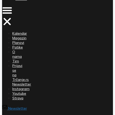
Kalendar
Magazin
Planovi
Patike
O
nama
Tim
Prijavi
se
na
Trčanje.rs
Newsletter
Instagram
Youtube
Strava
Newsletter