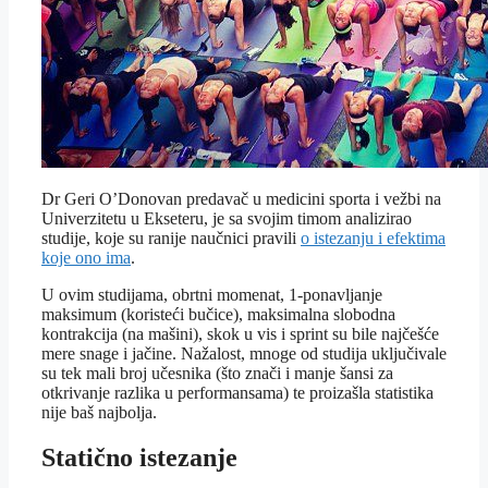
Dr Geri O’Donovan predavač u medicini sporta i vežbi na
Univerzitetu u Ekseteru, je sa svojim timom analizirao
studije, koje su ranije naučnici pravili
o istezanju i efektima
koje ono ima
.
U ovim studijama, obrtni momenat, 1-ponavljanje
maksimum (koristeći bučice), maksimalna slobodna
kontrakcija (na mašini), skok u vis i sprint su bile najčešće
mere snage i jačine. Nažalost, mnoge od studija uključivale
su tek mali broj učesnika (što znači i manje šansi za
otkrivanje razlika u performansama) te proizašla statistika
nije baš najbolja.
Statično istezanje