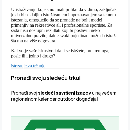
U istraživanju koje smo imali priliku da vidimo, zaključak
je da bi se daljim istraživanjem i upoznavanjem sa temom
istezanja, omogućilo da se pronađe najbolji model
primenjiv na rekreativce ali i profesionalne sportiste. Za
sada nisu dostupni rezultati koji bi postavili neko
univerzalno pravilo, dakle svaki pojedinac može da istraži
šta mu najviše odgovara.
Kakvo je vaše iskustvo i da li se istežete, pre treninga,
posle ili i jedno i drugo?
Tagovi
istezanje za trčanje
Pronađi svoju sledeću trku!
Pron
ađi svoj
sledeći savršeni izazov
u najvećem
regionalnom kalendar outdoor događaja!