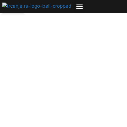
ONA TRČI
Novozelanđanka
istrčala više od 340
kilometara na traci za
trčanje i oborila
Ginisov rekord
(nezvanično)
27.07.2023
Bojana Savić
3 min čitanja