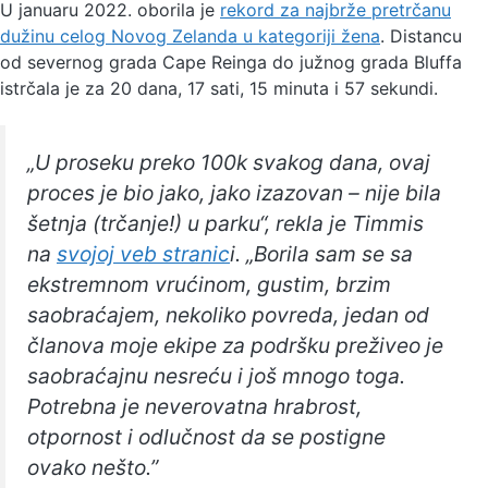
U januaru 2022. oborila je
rekord za najbrže pretrčanu
dužinu celog Novog Zelanda u kategoriji žena
. Distancu
od severnog grada Cape Reinga do južnog grada Bluffa
istrčala je za 20 dana, 17 sati, 15 minuta i 57 sekundi.
„U proseku preko 100k svakog dana, ovaj
proces je bio jako, jako izazovan – nije bila
šetnja (trčanje!) u parku“, rekla je Timmis
na
svojoj veb stranic
i. „Borila sam se sa
ekstremnom vrućinom, gustim, brzim
saobraćajem, nekoliko povreda, jedan od
članova moje ekipe za podršku preživeo je
saobraćajnu nesreću i još mnogo toga.
Potrebna je neverovatna hrabrost,
otpornost i odlučnost da se postigne
ovako nešto.”