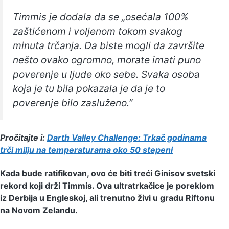
Timmis je dodala da se „osećala 100%
zaštićenom i voljenom tokom svakog
minuta trčanja. Da biste mogli da završite
nešto ovako ogromno, morate imati puno
poverenje u ljude oko sebe. Svaka osoba
koja je tu bila pokazala je da je to
poverenje bilo zasluženo.”
Pročitajte i:
Darth Valley Challenge: Trkač godinama
trči milju na temperaturama oko 50 stepeni
Kada bude ratifikovan, ovo će biti treći Ginisov svetski
rekord koji drži Timmis. Ova ultratrkačice je poreklom
iz Derbija u Engleskoj, ali trenutno živi u gradu Riftonu
na Novom Zelandu.