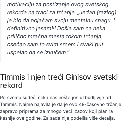
motivaciju za postizanje ovog svetskog
rekorda na traci za trčanje. „Jedan (razlog)
je bio da pojačam svoju mentalnu snagu, i
definitivno jesam!!! Došla sam na neka
prilično mračna mesta tokom trčanja,
osećao sam to svim srcem i svaki put
uspelao da se izvučem.”
Timmis i njen treći Ginisov svetski
rekord
Po svemu sudeći čeka nas nešto još uzbudljivije od
Tammis. Naime najavila je da je ovo 48-časovno trčanje
zapravo priprema za mnogo veći izazov koji planira
kasnije ove godine. Za sada nije podelila više detalja.