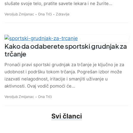
slušate svoje telo, pratite savete lekara i ne žurite…
Veroljub Zmijanac
Ona Trči
Zdravlje
Kako da odaberete sportski grudnjak za
trčanje
Pronaći pravi sportski grudnjak za trčanje je ključno je za
udobnost i podršku tokom trčanja. Pogrešan izbor može
izazvati nelagodnost, iritacije i smanjiti uživanje u
aktivnosti. Ovaj vodič pomoći će…
Veroljub Zmijanac
Ona Trči
Svi članci