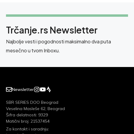
Trčanje.rs Newsletter
Najbolje vesti i pogodnosti maksimalno dva puta
mesečno u tvom Inboxu.
Newsletter
SBR SERIES DOO Beograd
Veselina Masleše 62, Beograd
Šifra delatnosti: 9329
Matični broj: 21537454
Za kontakt i saradnju: