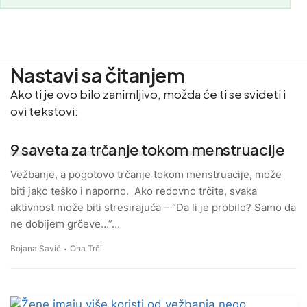
Nastavi sa čitanjem
Ako ti je ovo bilo zanimljivo, možda će ti se svideti i
ovi tekstovi:
9 saveta za trčanje tokom menstruacije
Vežbanje, a pogotovo trčanje tokom menstruacije, može
biti jako teško i naporno. Ako redovno trčite, svaka
aktivnost može biti stresirajuća – “Da li je probilo? Samo da
ne dobijem grčeve…”…
Bojana Savić
Ona Trči