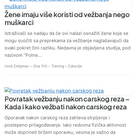
Žene imaju više koristi od vežbanja nego
muškarci
Istraživači se nadaju da će ovi nalazi osnažiti žene koje se
mogu suočiti sa preprekama za vežbanje naglašavajući da
svaki pokret čini razliku. Nedavna je objavljena studija, pod
nazivom “Polne…
Uroš Zmijanac
Ona Trči
Trening
Zdravlje
Povratak vežbanju nakon carskog reza –
Kada i kako vežbati nakon carskog reza
Oporavak nakon carskog reza zahteva strpljenje i
postepeno prilagođavanje. Iako redovna fizička aktivnost
može doprineti bržem oporavku, veoma je važno da