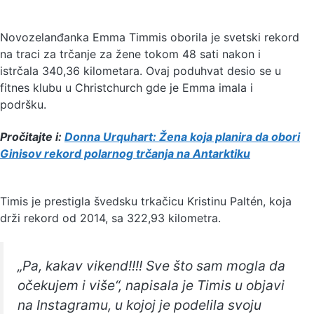
Novozelanđanka Emma Timmis oborila je svetski rekord
na traci za trčanje za žene tokom 48 sati nakon i
istrčala 340,36 kilometara. Ovaj poduhvat desio se u
fitnes klubu u Christchurch gde je Emma imala i
podršku.
Pročitajte i:
Donna Urquhart: Žena koja planira da obori
Ginisov rekord polarnog trčanja na Antarktiku
Timis je prestigla švedsku trkačicu Kristinu Paltén, koja
drži rekord od 2014, sa 322,93 kilometra.
„Pa, kakav vikend!!!! Sve što sam mogla da
očekujem i više“, napisala je Timis u objavi
na Instagramu, u kojoj je podelila svoju