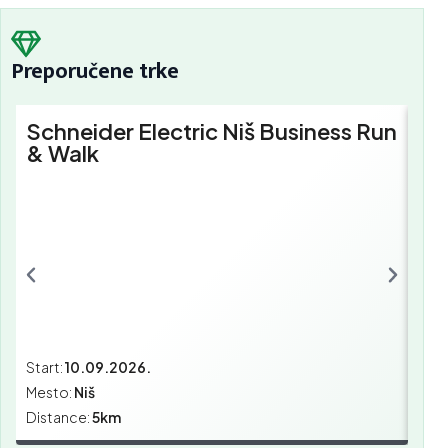
Preporučene trke
Schneider Electric Niš Business Run
Sc
& Walk
Bu
Start:
10.09.2026.
Star
Mesto:
Niš
Mes
Distance:
5km
Dist