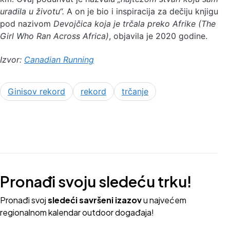
uradila u životu“.
A on je bio i inspiracija za dečiju knjigu
pod nazivom
Devojčica koja je trčala preko Afrike (The
Girl Who Ran Across Africa)
, objavila je 2020 godine.
Izvor:
Canadian Running
Ginisov rekord
rekord
trčanje
Pronađi svoju sledeću trku!
Pron
ađi svoj
sledeći savršeni izazov
u najvećem
regionalnom kalendar outdoor događaja!