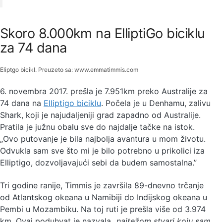
Skoro 8.000km na ElliptiGo biciklu
za 74 dana
Eliptgo bicikl. Preuzeto sa: www.emmatimmis.com
6. novembra 2017. prešla je 7.951km preko Australije za
74 dana na
Elliptigo biciklu
. Počela je u Denhamu, zalivu
Shark, koji je najudaljeniji grad zapadno od Australije.
Pratila je južnu obalu sve do najdalje tačke na istok.
„Ovo putovanje je bila najbolja avantura u mom životu.
Odvukla sam sve što mi je bilo potrebno u prikolici iza
Elliptigo, dozvoljavajući sebi da budem samostalna.”
Tri godine ranije, Timmis je završila 89-dnevno trčanje
od Atlantskog okeana u Namibiji do Indijskog okeana u
Pembi u Mozambiku. Na toj ruti je prešla više od 3.974
km. Ovaj poduhvat je nazvala
„najtežom stvari koju sam