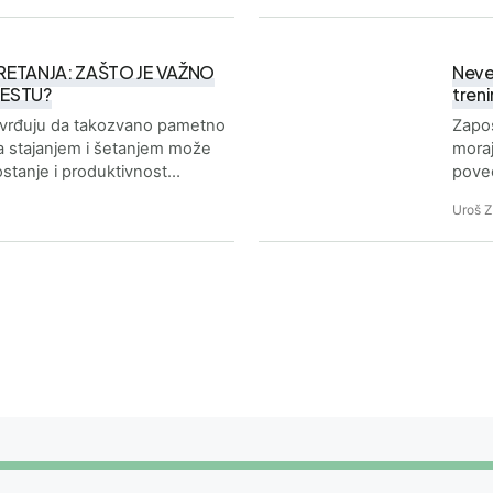
KRETANJA: ZAŠTO JE VAŽNO
Neve
ESTU?
treni
otvrđuju da takozvano pametno
Zapos
 stajanjem i šetanjem može
moraj
agostanje i produktivnost…
poveć
Uroš 