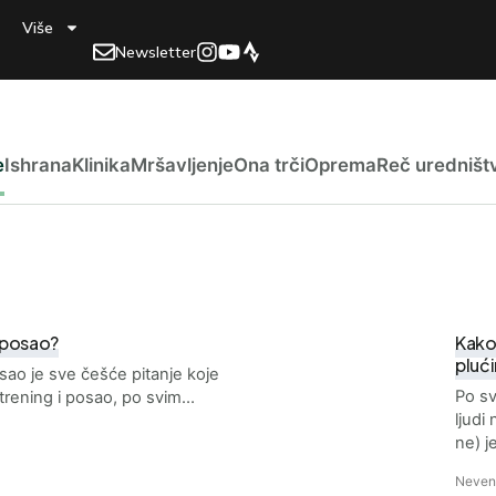
Više
Newsletter
e
Ishrana
Klinika
Mršavljenje
Ona trči
Oprema
Reč uredništ
i posao?
Kako 
pluć
osao je sve češće pitanje koje
Po sv
trening i posao, po svim…
ljudi
ne) j
Neven