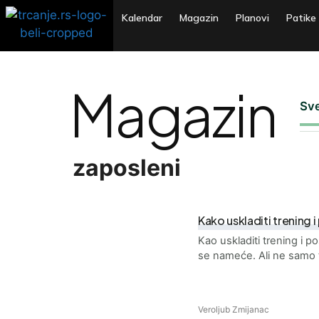
Kalendar
Magazin
Planovi
Patike
Magazin
Sv
zaposleni
Kako uskladiti trening 
Kao uskladiti trening i p
se nameće. Ali ne samo 
Veroljub Zmijanac