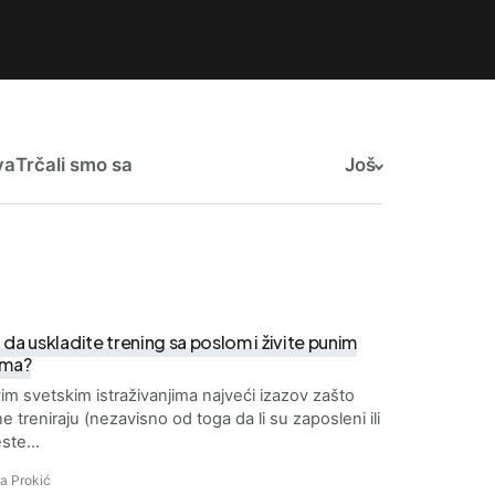
va
Trčali smo sa
Još
da uskladite trening sa poslom i živite punim
ima?
im svetskim istraživanjima najveći izazov zašto
 ne treniraju (nezavisno od toga da li su zaposleni ili
este…
a Prokić