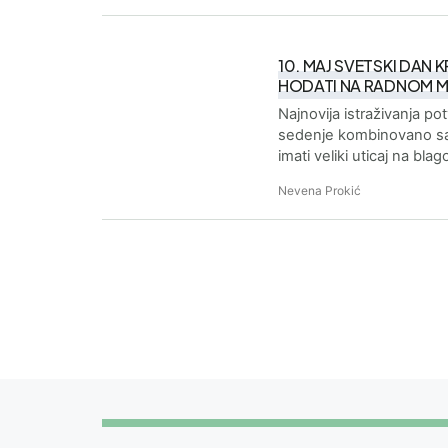
10. MAJ SVETSKI DAN 
HODATI NA RADNOM M
Najnovija istraživanja p
sedenje kombinovano sa
imati veliki uticaj na bl
Nevena Prokić