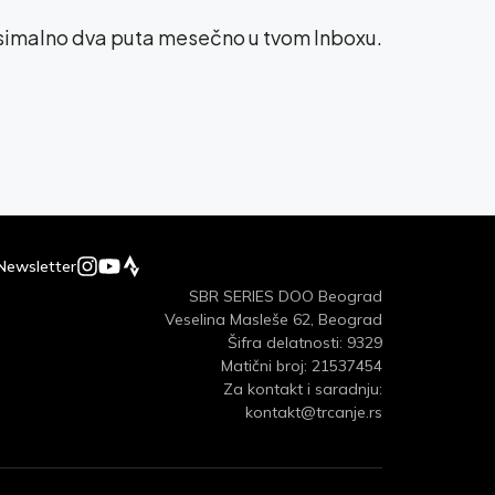
ksimalno dva puta mesečno u tvom Inboxu.
Newsletter
SBR SERIES DOO Beograd
Veselina Masleše 62, Beograd
Šifra delatnosti: 9329
Matični broj: 21537454
Za kontakt i saradnju:
kontakt@trcanje.rs