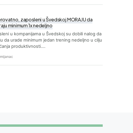
rovatno, zaposleni u Švedskoj MORAJU da
raju minimum 1x nedeljno
leni u kompanijama u Švedskoj su dobili nalog da
u da urade minimum jedan trening nedeljno u cilju
anja produktivnosti.…
Zmijanac