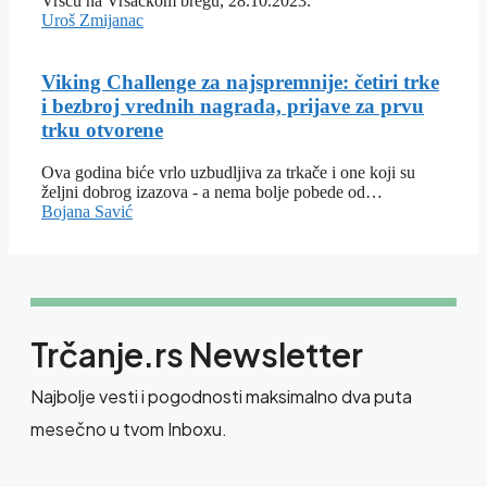
Vršcu na Vršačkom bregu, 28.10.2023.
Uroš Zmijanac
Viking Challenge za najspremnije: četiri trke
i bezbroj vrednih nagrada, prijave za prvu
trku otvorene
Ova godina biće vrlo uzbudljiva za trkače i one koji su
željni dobrog izazova - a nema bolje pobede od…
Bojana Savić
Trčanje.rs Newsletter
Najbolje vesti i pogodnosti maksimalno dva puta
mesečno u tvom Inboxu.