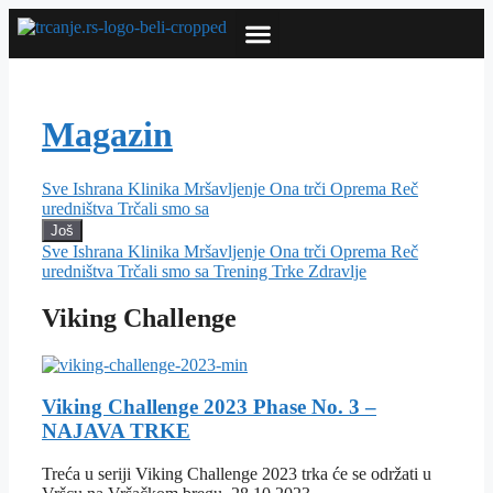
Prijavi se na Trčanje.rs Newsletter
Magazin
Sve
Ishrana
Klinika
Mršavljenje
Ona trči
Oprema
Reč
uredništva
Trčali smo sa
Još
Sve
Ishrana
Klinika
Mršavljenje
Ona trči
Oprema
Reč
uredništva
Trčali smo sa
Trening
Trke
Zdravlje
Viking Challenge
Viking Challenge 2023 Phase No. 3 –
NAJAVA TRKE
Treća u seriji Viking Challenge 2023 trka će se održati u