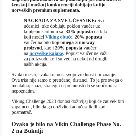
ženskoj i muškoj konkurenciji dobijaju kutiju
norveških premium suplemenata.
NAGRADA ZA SVE UČESNIKE:
Svi
učesnici trke dobijaju poklon vaučer uz
kupljenu startninu sa
33% popusta
na bilo
koji model
Viking obuće
,
20% popusta
vaučer na bilo koji
omega-3 norway
proizvod
, kao i
20% popusta
vaučer
na
norveške kajake
. Popust vaučer ne važi
za proizvode koji su već na nekoj od drugih
naših akcija.
Svako mesto, svakako, nosi svoju vrednost i priznanje.
Ova trka nije samo o pretrčanoj distanci. To je pre svega o
mentalnoj snazi, strategiji i spremnosti da se suočimo sa
nepoznatim.
Viking Challenge 2023 donosi doživljaj koji će zauvek biti
zapamćen, bilo da ga doživite kao učesnik ili kao
posmatrač.
Ovako je bilo na Vikin Challenge Phase No.
2 na Bukulji