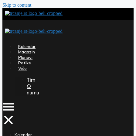
Skip to content
Kalendar
Magazin
Planovi
Patike
Više
Tim
O
nama
Kalendar