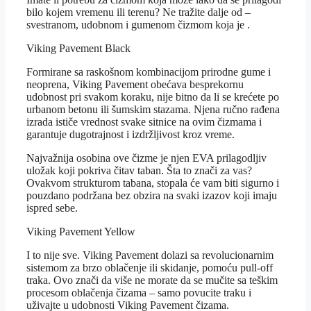
bilo kojem vremenu ili terenu? Ne tražite dalje od –
svestranom, udobnom i gumenom čizmom koja je .
Viking Pavement Black
Formirane sa raskošnom kombinacijom prirodne gume i
neoprena, Viking Pavement obećava besprekornu
udobnost pri svakom koraku, nije bitno da li se krećete po
urbanom betonu ili šumskim stazama. Njena ručno rađena
izrada ističe vrednost svake sitnice na ovim čizmama i
garantuje dugotrajnost i izdržljivost kroz vreme.
Najvažnija osobina ove čizme je njen EVA prilagodljiv
uložak koji pokriva čitav taban. Šta to znači za vas?
Ovakvom strukturom tabana, stopala će vam biti sigurno i
pouzdano podržana bez obzira na svaki izazov koji imaju
ispred sebe.
Viking Pavement Yellow
I to nije sve. Viking Pavement dolazi sa revolucionarnim
sistemom za brzo oblačenje ili skidanje, pomoću pull-off
traka. Ovo znači da više ne morate da se mučite sa teškim
procesom oblačenja čizama – samo povucite traku i
uživajte u udobnosti Viking Pavement čizama.