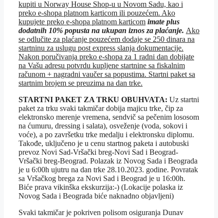
kupiti u Norway House Shop-u u Novom Sadu, kao i
preko e-shopa platnom karticom ili pouzećem. Ako
kupujete preko e-shopa platnom karticom
i
mate plus
dodatnih 10% popusta na ukupan iznos za plaćanje
.
Ako
se odlučite za plaćanje pouzećem dodaje se 250 dinara na
startninu za uslugu post express slanja dokumentacije.
Nakon poručivanja preko e-shopa za 1 radni dan dobijate
na Vašu adresu potvrdu kupljene startnine sa fiskalnim
računom + nagradni vaučer sa popustima. Startni paket sa
startnim brojem se preuzima na dan trke.
STARTNI PAKET ZA TRKU OBUHVATA:
Uz startni
paket za trku svaki takmičar dobija majicu trke, čip za
elektronsko merenje vremena, sendvič sa pečenim lososom
na ćumuru, dressing i salata), osveženje (voda, sokovi i
voće), a po završetku trke medalju i elektronsku diplomu.
Takođe, uključeno je u cenu startnog paketa i autobuski
prevoz Novi Sad-Vršački breg-Novi Sad i Beograd-
Vršački breg-Beograd. Polazak iz Novog Sada i Beograda
je u 6:00h ujutru na dan trke 28.10.2023. godine. Povratak
sa Vršačkog brega za Novi Sad i Beograd je u 16:00h.
Biće prava vikinška ekskurzija:-) (Lokacije polaska iz
Novog Sada i Beograda biće naknadno objavljeni)
Svaki takmičar je pokriven polisom osiguranja Dunav