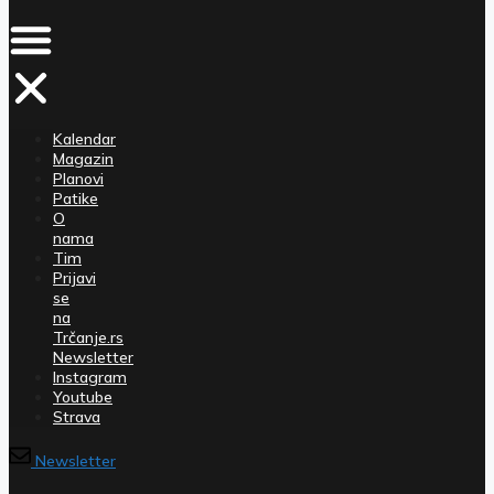
Kalendar
Magazin
Planovi
Patike
O
nama
Tim
Prijavi
se
na
Trčanje.rs
Newsletter
Instagram
Youtube
Strava
Newsletter