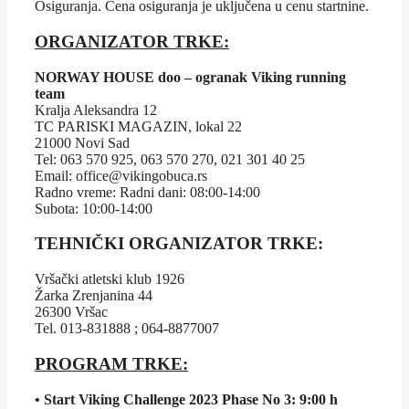
Osiguranja. Cena osiguranja je uključena u cenu startnine.
ORGANIZATOR TRKE:
NORWAY HOUSE doo – ogranak Viking running
team
Kralja Aleksandra 12
TC PARISKI MAGAZIN, lokal 22
21000 Novi Sad
Tel: 063 570 925, 063 570 270, 021 301 40 25
Email: office@vikingobuca.rs
Radno vreme: Radni dani: 08:00-14:00
Subota: 10:00-14:00
TEHNIČKI ORGANIZATOR TRKE:
Vršački atletski klub 1926
Žarka Zrenjanina 44
26300 Vršac
Tel. 013-831888 ; 064-8877007
PROGRAM TRKE:
• Start Viking Challenge 2023 Phase No 3: 9:00 h