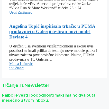
uvijek hoće više. A neće ni proljeće bez velike žurke.
“Vivia Run & More Weekend” te čeka 23. i 24.…
Uroš Zmijanac
Angelina Topić inspirisala trkače: u PUMA
prodavnici u Galeriji testiran novi model
Deviate 4
U druženju sa svetskom vicešampionkom u skoku uvis,
posetioci su imali priliku da testiraju nove modele patika i
uhvate zalet za prve prolećne kilometre. Naime, PUMA
prodavnica u TC Galerija…
Milica Luković
Svi članci
Trčanje.rs Newsletter
Najbolje vesti i pogodnosti maksimalno dva puta
mesečno u tvom Inboxu.