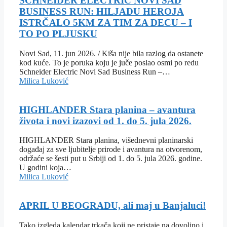
SCHNEIDER ELECTRIC NOVI SAD
BUSINESS RUN: HILJADU HEROJA
ISTRČALO 5KM ZA TIM ZA DECU – I
TO PO PLJUSKU
Novi Sad, 11. jun 2026. / Kiša nije bila razlog da ostanete
kod kuće. To je poruka koju je juče poslao osmi po redu
Schneider Electric Novi Sad Business Run –…
Milica Luković
HIGHLANDER Stara planina – avantura
života i novi izazovi od 1. do 5. jula 2026.
HIGHLANDER Stara planina, višednevni planinarski
događaj za sve ljubitelje prirode i avantura na otvorenom,
održaće se šesti put u Srbiji od 1. do 5. jula 2026. godine.
U godini koja…
Milica Luković
APRIL U BEOGRADU, ali maj u Banjaluci!
Tako izgleda kalendar trkača koji ne pristaje na dovoljno i