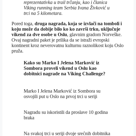
reprezentativka u trail trčanju, kao i članica
Viking running team Serbia Ivana Živković u
trci na 5 kilometara.
Pored toga,
druga nagrada, koja se izvlači na tomboli i
koju može da dobije bilo ko ko završi trku, uključuje
vikend za dve osobe u Oslu
, glavnim gradom Norveške.
Ovaj nagradni paket je prilika da se istraži evropski
kontinent kroz neverovatnu kulturnu raznolikost koju Oslo
pruža.
Kako su Marko I Jelena Marković iz
Sombora proveli víkend u Oslu kao
dobitnici nagrade na Viking Challenge?
Marko I Jelena Marković iz Sombora su
osvojili put u Oslo na prvoj trci u seriji
Nagradu su iskoristili da proslave 10 godina
braka
Na svakoj trci u seriji dvoje srećnih dobitnika