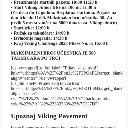
• Preuzimanje startnih paketa: 10:00-11:20 h
• Start Viking Junior trke na 100 m: 11:30 h
(Za decu do 12 godina. Besplatna startnina. Prijave na
dan trke do
11:00. Maksimalan broj učesnika 50. Za
prvih 5 mesta vaučer na
5000 dinara za Viking obuću)
• Start trke: 12:00 h
• Ručak za takmičare: 14:00 h
• Izvlačenje nagrada: 14:30 h
• Kraj Viking Challenge 2023 Phase No. 3: 16:00 h
MAKSIMALNI BROJ UČESNIKA JE 500
TAKMIČARA PO TRCI
[us_vwrapper][us_btn label=”Prijavi se za trku!”
link=”url:https%3A%2F%2Fbit.ly%2F3PQxFLl|target:_blank”
align=”center”][/us_vwrapper]
[us_btn label=”Prijavi svoj tim za trku!”
link=”url:https%3A%2F%2Fbit.ly%2F48OTa84|target:_blank”
align=”center”
css=”%7B%22default%22%3A%7B%22background-
color%22%3A%22%23333333%22%7D%7D”]
Upoznaj Viking Pavement
Imate li potrebu za čizmom koja može lako da se prilagodi