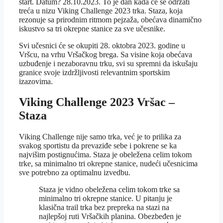
start. Datum? 28.10.2023. To je dan kada će se održati
treća u nizu Viking Challenge 2023 trka. Staza, koja
rezonuje sa prirodnim ritmom pejzaža, obećava dinamično
iskustvo sa tri okrepne stanice za sve učesnike.
Svi učesnici će se okupiti 28. oktobra 2023. godine u
Vršcu, na vrhu Vršačkog brega. Sa visine koja obećava
uzbuđenje i nezaboravnu trku, svi su spremni da iskušaju
granice svoje izdržljivosti relevantnim sportskim
izazovima.
Viking Challenge 2023 Vršac –
Staza
Viking Challenge nije samo trka, već je to prilika za
svakog sportistu da prevaziđe sebe i pokrene se ka
najvišim postignućima. Staza je obeležena celim tokom
trke, sa minimalno tri okrepne stanice, nudeći učesnicima
sve potrebno za optimalnu izvedbu.
Staza je vidno obeležena celim tokom trke sa
minimalno tri okrepne stanice. U pitanju je
klasična trail trka bez prepreka na stazi na
najlepšoj ruti Vršačkih planina. Obezbeđen je