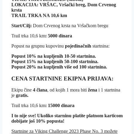
LOKACIJA: VRŠAC, Vršački breg, Dom Crvenog
krsta
TRAIL TRKA NA 10,6 km
Start/Cilj:
Dom Crvenog krsta na Vršačkom bregu
Trail trka 10,6 km
: 5000 dinara
Popust na grupnu kupovinu
pojedinačnih
startnina:
Popust 10%
na kupljenih 10-50 startnina.
Popust 15%
na kupljenih 50-100 startnina.
Popust 20%
na kupljenih više od 100 startnina.
CENA STARTNINE EKIPNA PRIJAVA:
Ekipu čine
4 člana
, od kojih 1 mora biti
žena
i 1 startnina
je
gratis.
Trail trka 10,6 km
: 15000 dinara
I to nije sve! Ukoliko starninu platite platnom karticom
dobijate još 10% popusta!
Startnine za Viking Challenge 2023 Phase No. 3 možete