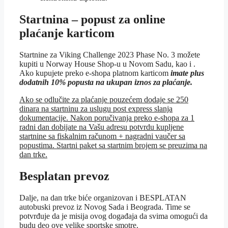
Startnina – popust za online
plaćanje karticom
Startnine za Viking Challenge 2023 Phase No. 3 možete
kupiti u Norway House Shop-u u Novom Sadu, kao i .
Ako kupujete preko e-shopa platnom karticom
i
mate plus
dodatnih 10% popusta na ukupan iznos za plaćanje
.
Ako se odlučite za plaćanje pouzećem dodaje se 250
dinara na startninu za uslugu post express slanja
dokumentacije. Nakon poručivanja preko e-shopa za 1
radni dan dobijate na Vašu adresu potvrdu kupljene
startnine sa fiskalnim računom + nagradni vaučer sa
popustima. Startni paket sa startnim brojem se preuzima na
dan trke.
Besplatan prevoz
Dalje, na dan trke biće organizovan i BESPLATAN
autobuski prevoz iz Novog Sada i Beograda. Time se
potvrđuje da je misija ovog događaja da svima omogući da
budu deo ove velike sportske smotre.