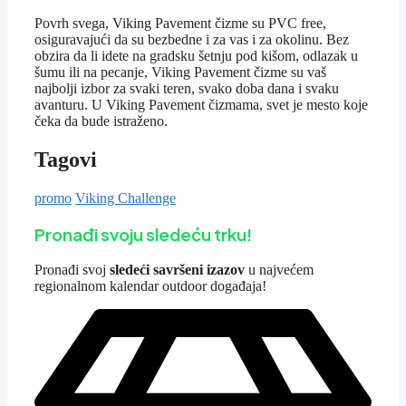
Povrh svega, Viking Pavement čizme su PVC free,
osiguravajući da su bezbedne i za vas i za okolinu. Bez
obzira da li idete na gradsku šetnju pod kišom, odlazak u
šumu ili na pecanje, Viking Pavement čizme su vaš
najbolji izbor za svaki teren, svako doba dana i svaku
avanturu. U Viking Pavement čizmama, svet je mesto koje
čeka da bude istraženo.
Tagovi
promo
Viking Challenge
Pronađi svoju sledeću trku!
Pron
ađi svoj
sledeći savršeni izazov
u najvećem
regionalnom kalendar outdoor događaja!