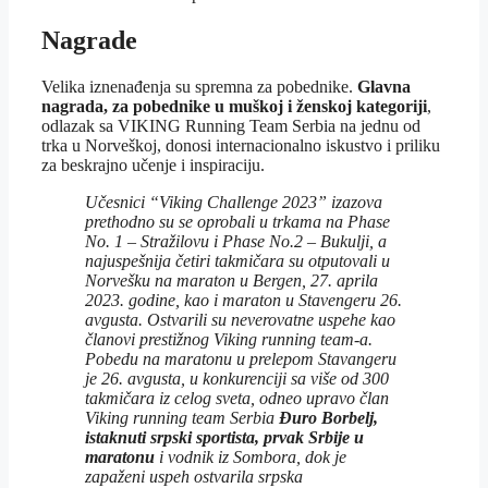
Nagrade
Velika iznenađenja su spremna za pobednike.
Glavna
nagrada, za pobednike u muškoj i ženskoj kategoriji
,
odlazak sa VIKING Running Team Serbia na jednu od
trka u Norveškoj, donosi internacionalno iskustvo i priliku
za beskrajno učenje i inspiraciju.
Učesnici “Viking Challenge 2023” izazova
prethodno su se oprobali u trkama na Phase
No. 1 – Stražilovu i Phase No.2 – Bukulji, a
najuspešnija četiri takmičara su otputovali u
Norvešku na maraton u Bergen, 27. aprila
2023. godine, kao i maraton u Stavengeru 26.
avgusta. Ostvarili su neverovatne uspehe kao
članovi prestižnog Viking running team-a.
Pobedu na maratonu u prelepom Stavangeru
je 26. avgusta, u konkurenciji sa više od 300
takmičara iz celog sveta, odneo upravo član
Viking running team Serbia
Đuro Borbelj,
istaknuti srpski sportista, prvak Srbije u
maratonu
i vodnik iz Sombora, dok je
zapaženi uspeh ostvarila srpska