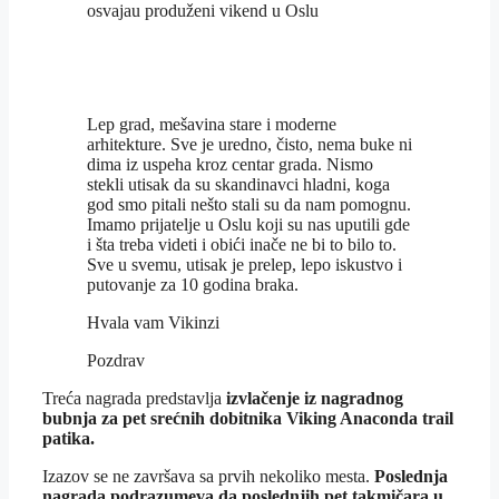
osvajau produženi vikend u Oslu
Lep grad, mešavina stare i moderne
arhitekture. Sve je uredno, čisto, nema buke ni
dima iz uspeha kroz centar grada. Nismo
stekli utisak da su skandinavci hladni, koga
god smo pitali nešto stali su da nam pomognu.
Imamo prijatelje u Oslu koji su nas uputili gde
i šta treba videti i obići inače ne bi to bilo to.
Sve u svemu, utisak je prelep, lepo iskustvo i
putovanje za 10 godina braka.
Hvala vam Vikinzi
Pozdrav
Treća nagrada predstavlja
izvlačenje iz nagradnog
bubnja za pet srećnih dobitnika Viking Anaconda trail
patika.
Izazov se ne završava sa prvih nekoliko mesta.
Poslednja
nagrada podrazumeva da poslednjih pet takmičara u