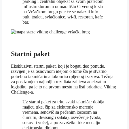
parking i centralni objekat sa svom pratećom
infrastrukturom u odmaralištu Crvenog krsta
na Vršačkom bregu gde će se nalaziti info
pult, toaleti, svlačionice, wi-fi, restoran, kafe
bar.
Startni paket
Ekskluzivni startni paket, koji je bogati deo ponude,
razvijen je sa osnovnom idejom o tome šta je stvarno
potrebno takmičarima tokom iscrpljenog izazova. Težnja
za postizanjem najboljih rezultata zahteva adekvatnu
logistiku, pa je to na prvom mestu na listi prioriteta Viking
Challenge-a.
Uz startni paket za trku svaki takmičar dobija
majicu trke, čip za elektronsko merenje
vremena, sendvič sa pečenim lososom na
ćumuru, dressing i salata), osveženje (voda,
sokovi i voće), a po završetku trke medalju i
elektronsku diplomu.