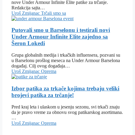
nove Under Armour Infinite Elite patike za trčanje.
Redakcija sajta…
Uroš Zmijanac
Trčali smo sa
Putovali smo u Barselonu i testirali novi
Under Armour Infinite Elite zajedno sa
Šeron Lokedi
Grupa globalnih medija i trkačkih influensera, pozvani su
u Barselonu prošlog meseca na Under Armour Barselona
događaj. Cilj ovog događaja…
Uroš Zmijanac
Oprema
Izbor patika za trkače kojima trebaju veliki
brojevi patika za trčanje!
Pred kraj leta i ulaskom u jesenju sezonu, svi trkači znaju
da je pravo vreme za obnovu svog patikarskog asortimana.
…
Uroš Zmijanac
Oprema