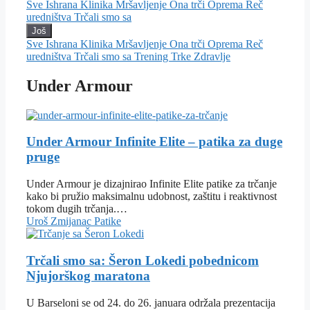
Sve
Ishrana
Klinika
Mršavljenje
Ona trči
Oprema
Reč
uredništva
Trčali smo sa
Još
Sve
Ishrana
Klinika
Mršavljenje
Ona trči
Oprema
Reč
uredništva
Trčali smo sa
Trening
Trke
Zdravlje
Under Armour
Under Armour Infinite Elite – patika za duge
pruge
Under Armour je dizajnirao Infinite Elite patike za trčanje
kako bi pružio maksimalnu udobnost, zaštitu i reaktivnost
tokom dugih trčanja.…
Uroš Zmijanac
Patike
Trčali smo sa: Šeron Lokedi pobednicom
Njujorškog maratona
U Barseloni se od 24. do 26. januara održala prezentacija