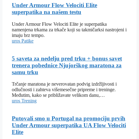
Under Armour Flow Velociti Elite
superpatika na našem testu
Under Armour Flow Velociti Elite je superpatika
namenjena trkama za trkače koji su takmičarksi nastrojeni i
imaju brz tempo.
uros
Patike
5 saveta za nedelju pred trku + bonus savet
trenera pobednice Njujorškog maratona za
samu trku
Trčanje maratona je neverovatan podvig izdržljivosti i
odlučnosti i zahteva višemesečne pripreme i treninge.
Međutim, kako se približavate velikom danu,…
uros
Trening
Putovali smo u Portugal na promociju prvih
Under Armour superpatika UA Flow Velociti
Elite