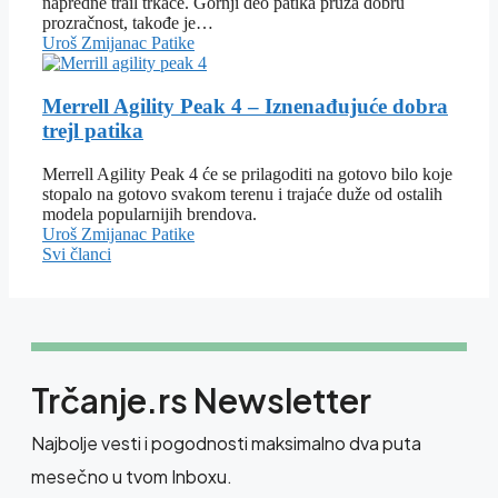
napredne trail trkače. Gornji deo patika pruža dobru
prozračnost, takođe je…
Uroš Zmijanac
Patike
Merrell Agility Peak 4 – Iznenađujuće dobra
trejl patika
Merrell Agility Peak 4 će se prilagoditi na gotovo bilo koje
stopalo na gotovo svakom terenu i trajaće duže od ostalih
modela popularnijih brendova.
Uroš Zmijanac
Patike
Svi članci
Trčanje.rs Newsletter
Najbolje vesti i pogodnosti maksimalno dva puta
mesečno u tvom Inboxu.