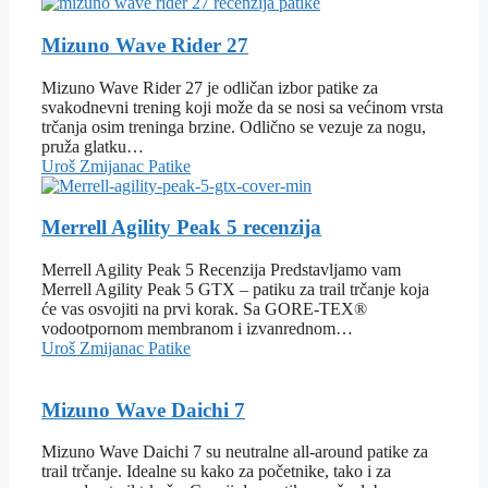
Mizuno Wave Rider 27
Mizuno Wave Rider 27 je odličan izbor patike za
svakodnevni trening koji može da se nosi sa većinom vrsta
trčanja osim treninga brzine. Odlično se vezuje za nogu,
pruža glatku…
Uroš Zmijanac
Patike
Merrell Agility Peak 5 recenzija
Merrell Agility Peak 5 Recenzija Predstavljamo vam
Merrell Agility Peak 5 GTX – patiku za trail trčanje koja
će vas osvojiti na prvi korak. Sa GORE-TEX®
vodootpornom membranom i izvanrednom…
Uroš Zmijanac
Patike
Mizuno Wave Daichi 7
Mizuno Wave Daichi 7 su neutralne all-around patike za
trail trčanje. Idealne su kako za početnike, tako i za