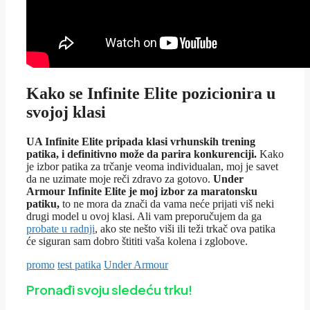
Kako se Infinite Elite pozicionira u
svojoj klasi
UA Infinite Elite pripada klasi vrhunskih trening
patika, i definitivno može da parira konkurenciji.
Kako
je izbor patika za trčanje veoma individualan, moj je savet
da ne uzimate moje reči zdravo za gotovo.
Under
Armour Infinite Elite je moj izbor za maratonsku
patiku,
to ne mora da znači da vama neće prijati viš neki
drugi model u ovoj klasi. Ali vam preporučujem da ga
probate u radnji
, ako ste nešto viši ili teži trkač ova patika
će siguran sam dobro štititi vaša kolena i zglobove.
promo
test patika
Under Armour
Pronađi svoju sledeću trku!