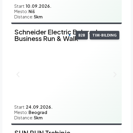
Start:
10.09.2026.
Mesto:
Niš
Distance:
5km
Schneider Electric Belgrade
B2B
TIM-BILDING
Business Run & Walk
Start:
24.09.2026.
Mesto:
Beograd
Distance:
5km
SUN RUN Trebinje