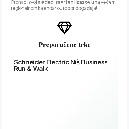
Pron
ađi svoj
sledeći savršeni izazov
u najvećem
regionalnom kalendar outdoor događaja!
Preporučene trke
Schneider Electric Niš Business
Run & Walk