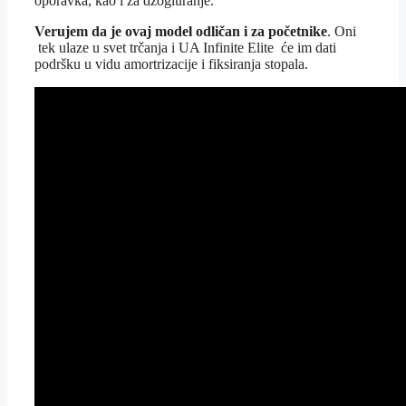
oporavka, kao i za džogiuranje.
Verujem da je ovaj model odličan i za početnike
. Oni
tek ulaze u svet trčanja i UA Infinite Elite će im dati
podršku u vidu amortrizacije i fiksiranja stopala.