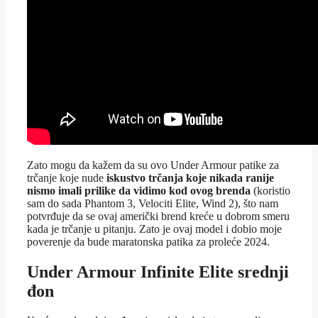
Zato mogu da kažem da su ovo Under Armour patike za
trčanje koje nude
iskustvo trčanja koje nikada ranije
nismo imali prilike da vidimo kod ovog brenda
(koristio
sam do sada Phantom 3, Velociti Elite, Wind 2), što nam
potvrđuje da se ovaj američki brend kreće u dobrom smeru
kada je trčanje u pitanju. Zato je ovaj model i dobio moje
poverenje da bude maratonska patika za proleće 2024.
Under Armour Infinite Elite srednji
đon