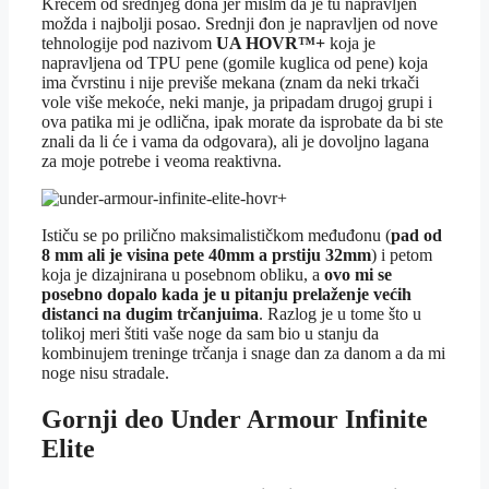
Krećem od srednjeg đona jer mislm da je tu napravljen
možda i najbolji posao. Srednji đon je napravljen od nove
tehnologije pod nazivom
UA HOVR™+
koja je
napravljena od TPU pene (gomile kuglica od pene) koja
ima čvrstinu i nije previše mekana (znam da neki trkači
vole više mekoće, neki manje, ja pripadam drugoj grupi i
ova patika mi je odlična, ipak morate da isprobate da bi ste
znali da li će i vama da odgovara), ali je dovoljno lagana
za moje potrebe i veoma reaktivna.
Ističu se po prilično maksimalističkom međuđonu (
pad od
8 mm ali je visina pete 40mm a prstiju 32mm
) i petom
koja je dizajnirana u posebnom obliku, a
ovo mi se
posebno dopalo kada je u pitanju prelaženje većih
distanci na dugim trčanjuima
. Razlog je u tome što u
tolikoj meri štiti vaše noge da sam bio u stanju da
kombinujem treninge trčanja i snage dan za danom a da mi
noge nisu stradale.
Gornji deo Under Armour Infinite
Elite