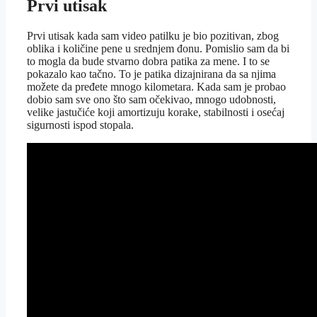
Prvi utisak
Prvi utisak kada sam video patilku je bio pozitivan, zbog
oblika i količine pene u srednjem đonu. Pomislio sam da bi
to mogla da bude stvarno dobra patika za mene. I to se
pokazalo kao tačno. To je patika dizajnirana da sa njima
možete da pređete mnogo kilometara. Kada sam je probao
dobio sam sve ono što sam očekivao, mnogo udobnosti,
velike jastučiće koji amortizuju korake, stabilnosti i osećaj
sigurnosti ispod stopala.