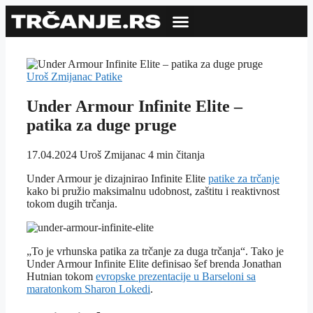
Uroš Zmijanac
Patike
Under Armour Infinite Elite –
patika za duge pruge
17.04.2024
Uroš Zmijanac
4 min čitanja
Under Armour je dizajnirao Infinite Elite
patike za trčanje
kako bi pružio maksimalnu udobnost, zaštitu i reaktivnost
tokom dugih trčanja.
„To je vrhunska patika za trčanje za duga trčanja“. Tako je
Under Armour Infinite Elite definisao šef brenda Jonathan
Hutnian tokom
evropske prezentacije u Barseloni sa
maratonkom Sharon Lokedi
.