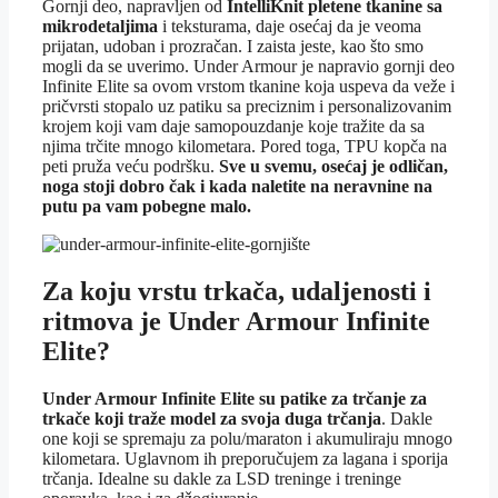
Gornji deo, napravljen od
IntelliKnit pletene tkanine sa
mikrodetaljima
i teksturama, daje osećaj da je veoma
prijatan, udoban i prozračan. I zaista jeste, kao što smo
mogli da se uverimo. Under Armour je napravio gornji deo
Infinite Elite sa ovom vrstom tkanine koja uspeva da veže i
pričvrsti stopalo uz patiku sa preciznim i personalizovanim
krojem koji vam daje samopouzdanje koje tražite da sa
njima trčite mnogo kilometara. Pored toga, TPU kopča na
peti pruža veću podršku.
Sve u svemu, osećaj je odličan,
noga stoji dobro čak i kada naletite na neravnine na
putu pa vam pobegne malo.
Za koju vrstu trkača, udaljenosti i
ritmova je Under Armour Infinite
Elite?
Under Armour Infinite Elite su patike za trčanje za
trkače koji traže model za svoja duga trčanja
. Dakle
one koji se spremaju za polu/maraton i akumuliraju mnogo
kilometara. Uglavnom ih preporučujem za lagana i sporija
trčanja. Idealne su dakle za LSD treninge i treninge