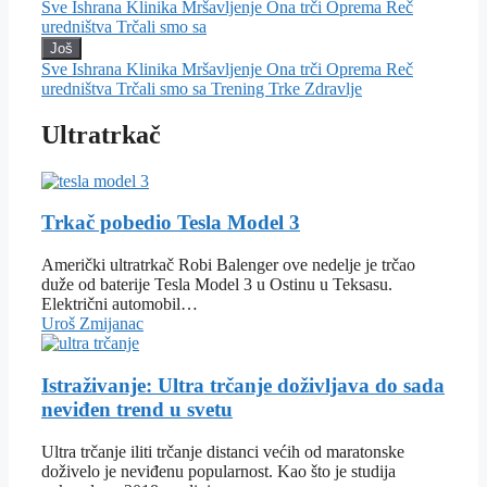
Sve
Ishrana
Klinika
Mršavljenje
Ona trči
Oprema
Reč
uredništva
Trčali smo sa
Još
Sve
Ishrana
Klinika
Mršavljenje
Ona trči
Oprema
Reč
uredništva
Trčali smo sa
Trening
Trke
Zdravlje
Ultratrkač
Trkač pobedio Tesla Model 3
Američki ultratrkač Robi Balenger ove nedelje je trčao
duže od baterije Tesla Model 3 u Ostinu u Teksasu.
Električni automobil…
Uroš Zmijanac
Istraživanje: Ultra trčanje doživljava do sada
neviđen trend u svetu
Ultra trčanje iliti trčanje distanci većih od maratonske
doživelo je neviđenu popularnost. Kao što je studija