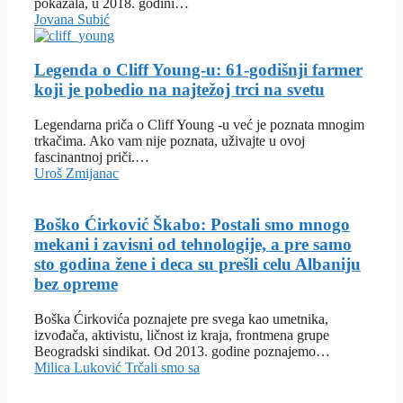
pokazala, u 2018. godini…
Jovana Subić
Legenda o Cliff Young-u: 61-godišnji farmer
koji je pobedio na najtežoj trci na svetu
Legendarna priča o Cliff Young -u već je poznata mnogim
trkačima. Ako vam nije poznata, uživajte u ovoj
fascinantnoj priči.…
Uroš Zmijanac
Boško Ćirković Škabo: Postali smo mnogo
mekani i zavisni od tehnologije, a pre samo
sto godina žene i deca su prešli celu Albaniju
bez opreme
Boška Ćirkovića poznajete pre svega kao umetnika,
izvođača, aktivistu, ličnost iz kraja, frontmena grupe
Beogradski sindikat. Od 2013. godine poznajemo…
Milica Luković
Trčali smo sa