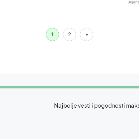
Bojana
1
2
»
Najbolje vesti i pogodnosti ma