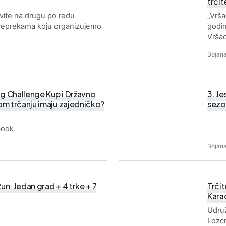
trčit
vite na drugu po redu
„Vrša
preprekama koju organizujemo
godin
Vršac
Bojana
ng Challenge Kup i Državno
3. Je
m trčanju imaju zajedničko?
sezo
book
Bojana
n: Jedan grad + 4 trke + 7
Trč
Karad
Udruž
Lozcn