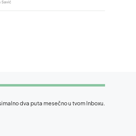
 Savić
ksimalno dva puta mesečno u tvom Inboxu.