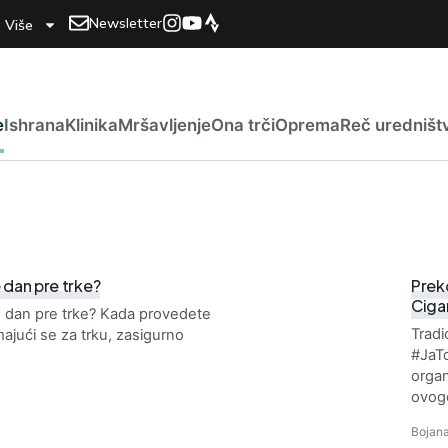
Newsletter
Više
e
Ishrana
Klinika
Mršavljenje
Ona trči
Oprema
Reč uredništ
e dan pre trke?
Prek
Cigan
te dan pre trke? Kada provedete
Trad
ajući se za trku, zasigurno
#JaTo
organ
ovog
Bojana