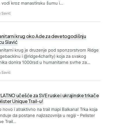
 vodi kroz manastirsku šumu i…
 Savić
nitarni krug oko Ade za devetogodišnju
cu Slavić
itarni krug je druzenje pod sponzorstvom Ridge
gebackinu i @ridge4charity) koja za svakog
nika donira 1000rsd u humanitarne svrhe za…
 Savić
ATNO učešće za SVE ruske i ukrajinske trkače
lister Unique Trail-u!
 novo i atraktivno na trail mapi Balkana! Trka koja
nduje da postane najizazovnija u regiji – Pelister
e Trail…