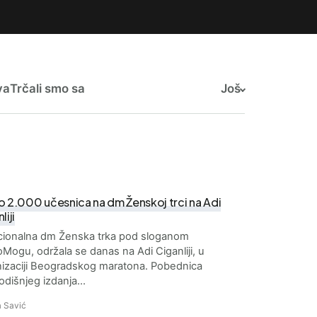
va
Trčali smo sa
Još
o 2.000 učesnica na dm Ženskoj trci na Adi
liji
icionalna dm Ženska trka pod sloganom
Mogu, održala se danas na Adi Ciganliji, u
izaciji Beogradskog maratona. Pobednica
odišnjeg izdanja…
 Savić