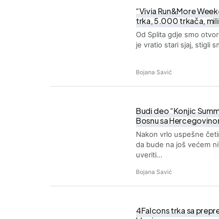
“Vivia Run&More Weeke
trka, 5.000 trkača, mil
Od Splita gdje smo otvor
je vratio stari sjaj, stigl
Bojana Savić
Budi deo “Konjic Summe
Bosnu sa Hercegovin
Nakon vrlo uspešne četir
da bude na još većem ni
uveriti…
Bojana Savić
4Falcons trka sa preprek