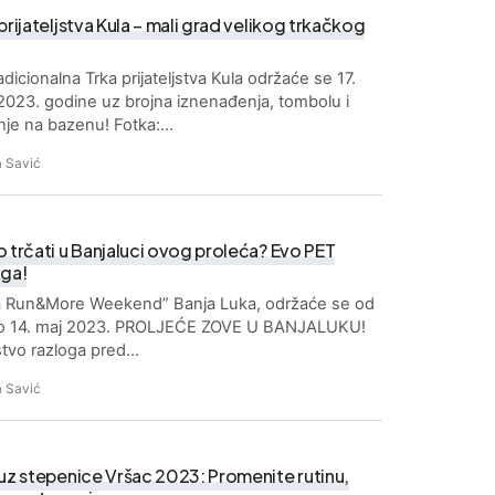
prijateljstva Kula – mali grad velikog trkačkog
radicionalna Trka prijateljstva Kula održaće se 17.
2023. godine uz brojna iznenađenja, tombolu i
nje na bazenu! Fotka:…
 Savić
 trčati u Banjaluci ovog proleća? Evo PET
oga!
ia Run&More Weekend” Banja Luka, održaće se od
do 14. maj 2023. PROLJEĆE ZOVE U BANJALUKU!
tvo razloga pred…
 Savić
 uz stepenice Vršac 2023: Promenite rutinu,