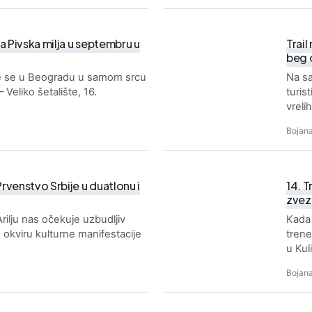
a Pivska milja u septembru u
Trail
beg 
će se u Beogradu u samom srcu
Na sa
Veliko šetalište, 16.
turis
vreli
Bojana
rvenstvo Srbije u duatlonu i
14. T
zvez
rilju nas očekuje uzbudljiv
Kada 
okviru kulturne manifestacije
trene
u Kul
Bojana