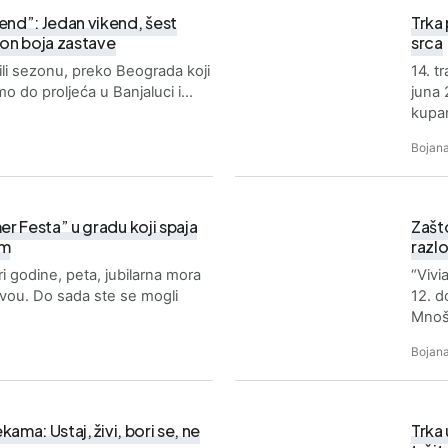
nd”: Jedan vikend, šest
Trka 
ion boja zastave
srca
ili sezonu, preko Beograda koji
14. t
i smo do proljeća u Banjaluci i…
juna 
kupa
Bojana
r Festa” u gradu koji spaja
Zašto
om
razl
i godine, peta, jubilarna mora
“Viv
vou. Do sada ste se mogli
12. 
Mnoš
Bojana
ama: Ustaj, živi, bori se, ne
Trka