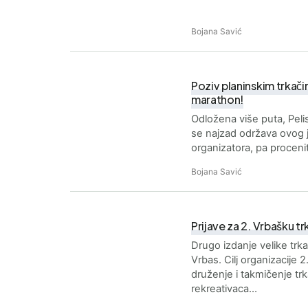
Bojana Savić
Poziv planinskim trkač
marathon!
Odložena više puta, Peli
se najzad održava ovog 
organizatora, pa procen
Bojana Savić
Prijave za 2. Vrbašku t
Drugo izdanje velike trka
Vrbas. Cilj organizacije 
druženje i takmičenje trk
rekreativaca…