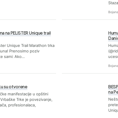
Staza
Bojana
ima na PELISTER Unique trail
Huma
Dani
ster Unique Trail Marathon trka
Human
juna! Prenosimo poziv
(@rid
ite sami: Ako…
uces
Bojana
rku su otvorene
BESPL
na Pe
čke manifestacije u opštini
Nešto
2.Vrbaške Trke je povezivanje,
prete
ača, profesionalaca,
Uniqu