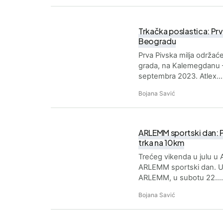
Trkačka poslastica: Prv
Beogradu
Prva Pivska milja održa
grada, na Kalemegdanu – 
septembra 2023. Atlex…
Bojana Savić
ARLEMM sportski dan: P
trka na 10km
Trećeg vikenda u julu u A
ARLEMM sportski dan. U 
ARLEMM, u subotu 22.…
Bojana Savić