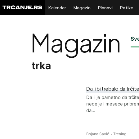
Kalendar
Magazin
Planovi
Patike
Magazin
Sv
trka
Da li bi trebalo da trčit
Da li je pametno da trči
nedelje i mesece priprem
da…
Bojana Savić
Trening