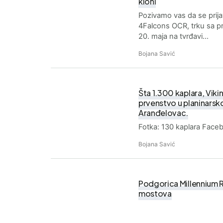
kloni
Pozivamo vas da se prija
4Falcons OCR, trku sa 
20. maja na tvrđavi…
Bojana Savić
Šta 1.300 kaplara, Viki
prvenstvo u planinarsko
Aranđelovac.
Fotka: 130 kaplara Face
Bojana Savić
Podgorica Millennium Ru
mostova