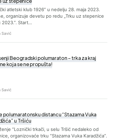
e uz stepenice
čki atletski klub 1926” u nedelјu 28. maja 2023.
e, organizuje devetu po redu „Trku uz stepenice
 2023.”. Start…
 Savić
senji Beogradski polumaraton – trka za kraj
ne koja se ne propušta!
 Savić
ite polumaratonsku distancu “Stazama Vuka
žića” u Tršiću
enje “Loznički trkači, u selu Tršić nedaleko od
ice, organizovaće trku “Stazama Vuka Karadžića”.