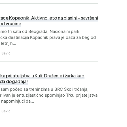
 race Kopaonik: Aktivno leto na planini – savršeni
od vrućine
mo tri sata od Beograda, Nacionalni park i
tička destinacija Kopaonik prava je oaza za beg od
h letnjih…
 Savić
rka prijateljstva u Kuli: Druženje i žurka kao
da događaja!
sam počeo sa treninzima u BRC Školi trčanja,
r Ivan je entuzijastično spominjao Trku prijateljstva
i napominjući da…
 Savić