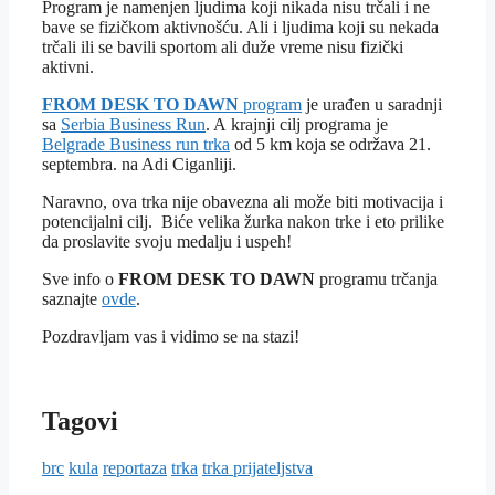
Program je namenjen ljudima koji nikada nisu trčali i ne
bave se fizičkom aktivnošću. Ali i ljudima koji su nekada
trčali ili se bavili sportom ali duže vreme nisu fizički
aktivni.
FROM DESK TO DAWN
program
je urađen u saradnji
sa
Serbia Business Run
. A
krajnji cilj programa je
Belgrade Business run trka
od 5 km koja se održava 21.
septembra. na Adi Ciganliji.
Naravno, ova trka nije obavezna ali može biti motivacija i
potencijalni cilj. Biće velika žurka nakon trke i eto prilike
da proslavite svoju medalju i uspeh!
Sve info o
FROM DESK TO DAWN
programu trčanja
saznajte
ovde
.
Pozdravljam vas i vidimo se na stazi!
Tagovi
brc
kula
reportaza
trka
trka prijateljstva