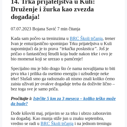
14. Trka prijateljstva u Kuli:
Druženje i žurka kao zvezda
događaja!
07.07.2023
Bojana Savić
7 min čitanja
Kada sam počeo sa treninzima u
BRC Školi trčanja
, trener
Ivan je entuzijastično spominjao Trku prijateljstva u Kuli
napominjući da je to prava
“trkačka poslastica”.
Još je
pričao o fantastičnoj štrudli koja bude nakon trke i ovo je
bio momenat koji se urezao u pamćenje!
Specijalno mu je bilo drago što će nama novajlijama to biti
prva trka i prilika da osetimo energiju i uzbuđenje neke
trke! Slušali smo ga radoznalo ali nismo znali koliko ćemo
zaista uživati jer ovakve događaje treba da doživite lično –
bez toga sve je samo priča.
Pročitajte i:
Istrčite 5 km za 3 meseca – koliko teško može
da bude?
Dođe kišoviti maj, prijavim se za trku i ubrzo zaboravim
na događaj. Kao munja stiže jun u znaku septembra,
vredno se radi u
BRC Školi trčanja
i na jednom treningu