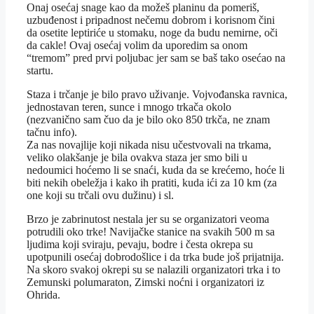
Onaj osećaj snage kao da možeš planinu da pomeriš,
uzbuđenost i pripadnost nečemu dobrom i korisnom čini
da osetite leptiriće u stomaku, noge da budu nemirne, oči
da cakle! Ovaj osećaj volim da uporedim sa onom
“tremom” pred prvi poljubac jer sam se baš tako osećao na
startu.
Staza i trčanje je bilo pravo uživanje. Vojvođanska ravnica,
jednostavan teren, sunce i mnogo trkača okolo
(nezvanično sam čuo da je bilo oko 850 trkča, ne znam
tačnu info).
Za nas novajlije koji nikada nisu učestvovali na trkama,
veliko olakšanje je bila ovakva staza jer smo bili u
nedoumici hoćemo li se snaći, kuda da se krećemo, hoće li
biti nekih obeležja i kako ih pratiti, kuda ići za 10 km (za
one koji su trčali ovu dužinu) i sl.
Brzo je zabrinutost nestala jer su se organizatori veoma
potrudili oko trke! Navijačke stanice na svakih 500 m sa
ljudima koji sviraju, pevaju, bodre i česta okrepa su
upotpunili osećaj dobrodošlice i da trka bude još prijatnija.
Na skoro svakoj okrepi su se nalazili organizatori trka i to
Zemunski polumaraton, Zimski noćni i organizatori iz
Ohrida.