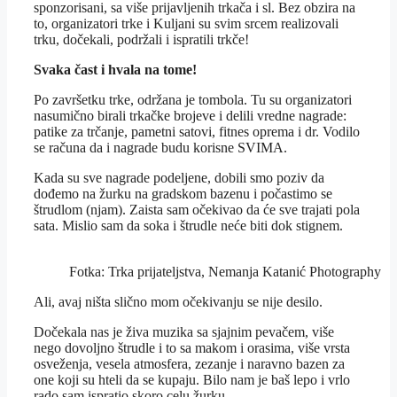
sponzorisani, sa više prijavljenih trkača i sl. Bez obzira na
to, organizatori trke i Kuljani su svim srcem realizovali
trku, dočekali, podržali i ispratili trkče!
Svaka čast i hvala na tome!
Po završetku trke, održana je tombola. Tu su organizatori
nasumično birali trkačke brojeve i delili vredne nagrade:
patike za trčanje, pametni satovi, fitnes oprema i dr. Vodilo
se računa da i nagrade budu korisne SVIMA.
Kada su sve nagrade podeljene, dobili smo poziv da
dođemo na žurku na gradskom bazenu i počastimo se
štrudlom (njam). Zaista sam očekivao da će sve trajati pola
sata. Mislio sam da soka i štrudle neće biti dok stignem.
Fotka: Trka prijateljstva, Nemanja Katanić Photography
Ali, avaj ništa slično mom očekivanju se nije desilo.
Dočekala nas je živa muzika sa sjajnim pevačem, više
nego dovoljno štrudle i to sa makom i orasima, više vrsta
osveženja, vesela atmosfera, zezanje i naravno bazen za
one koji su hteli da se kupaju. Bilo nam je baš lepo i vrlo
rado sam ispratio skoro celu žurku.