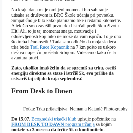
Na kraju dana mi je omiljeni momenat bio sabiranje
utisaka sa društvom iz BRC Škole trčanja pri povratku.
Simpatično je bilo kako planiramo trke i ređamo kilometre.
A tek što smo završili prvu trku i istrčali prvih 5k u životu.
Hit! Ali, to je taj momenat snage, motivacije i
oduševljenosti koji niko ne može da vam ispriča. To je ono
što treba lično osetiti! Tada sam odlučio da moja sledeća
trka bude
Trail Race Kopaonik
na 7 km pošto se uskoro
dešava i opet ću prošetati Srbijom. Videćemo kako će ta
avantura proći.
Zato, ukoliko imaš želju da se spremiš za trku, osetiš
energiju direktno sa staze i istrčiš 5k, evo prilike da
ostvariš taj cilj do kraja septembra!
From Desk to Dawn
Fotka: Trka prijateljstva, Nemanja Katanić Photography
Do 15.07.
Beogradski trkački klub
upisuje početnike na
FROM DESK TO DAWN
program trčanja
sa kojim
možete za 3 meseca da trčite 5k u kontinuitetu
.