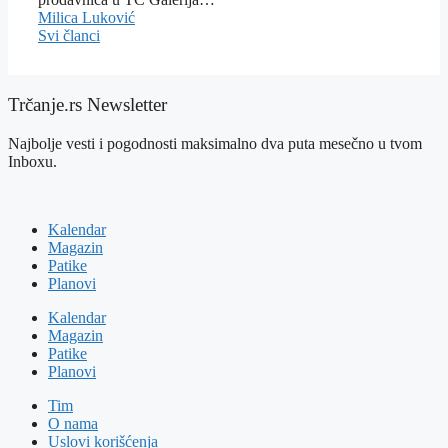
Milica Luković
Svi članci
Trčanje.rs Newsletter
Najbolje vesti i pogodnosti maksimalno dva puta mesečno u tvom
Inboxu.
Kalendar
Magazin
Patike
Planovi
Kalendar
Magazin
Patike
Planovi
Tim
O nama
Uslovi korišćenja