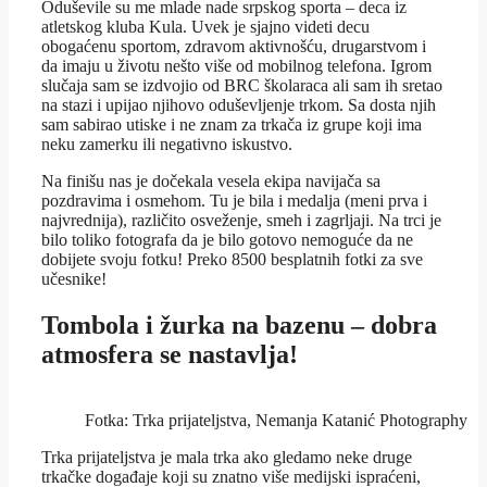
Oduševile su me mlade nade srpskog sporta – deca iz
atletskog kluba Kula. Uvek je sjajno videti decu
obogaćenu sportom, zdravom aktivnošću, drugarstvom i
da imaju u životu nešto više od mobilnog telefona. Igrom
slučaja sam se izdvojio od BRC školaraca ali sam ih sretao
na stazi i upijao njihovo oduševljenje trkom. Sa dosta njih
sam sabirao utiske i ne znam za trkača iz grupe koji ima
neku zamerku ili negativno iskustvo.
Na finišu nas je dočekala vesela ekipa navijača sa
pozdravima i osmehom. Tu je bila i medalja (meni prva i
najvrednija), različito osveženje, smeh i zagrljaji. Na trci je
bilo toliko fotografa da je bilo gotovo nemoguće da ne
dobijete svoju fotku! Preko 8500 besplatnih fotki za sve
učesnike!
Tombola i žurka na bazenu – dobra
atmosfera se nastavlja!
Fotka: Trka prijateljstva, Nemanja Katanić Photography
Trka prijateljstva je mala trka ako gledamo neke druge
trkačke događaje koji su znatno više medijski ispraćeni,