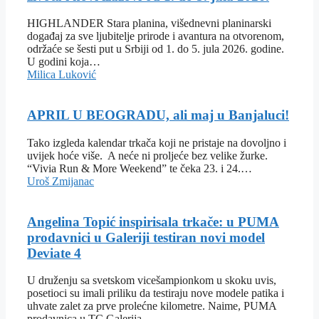
HIGHLANDER Stara planina, višednevni planinarski
događaj za sve ljubitelje prirode i avantura na otvorenom,
održaće se šesti put u Srbiji od 1. do 5. jula 2026. godine.
U godini koja…
Milica Luković
APRIL U BEOGRADU, ali maj u Banjaluci!
Tako izgleda kalendar trkača koji ne pristaje na dovoljno i
uvijek hoće više. A neće ni proljeće bez velike žurke.
“Vivia Run & More Weekend” te čeka 23. i 24.…
Uroš Zmijanac
Angelina Topić inspirisala trkače: u PUMA
prodavnici u Galeriji testiran novi model
Deviate 4
U druženju sa svetskom vicešampionkom u skoku uvis,
posetioci su imali priliku da testiraju nove modele patika i
uhvate zalet za prve prolećne kilometre. Naime, PUMA
prodavnica u TC Galerija…