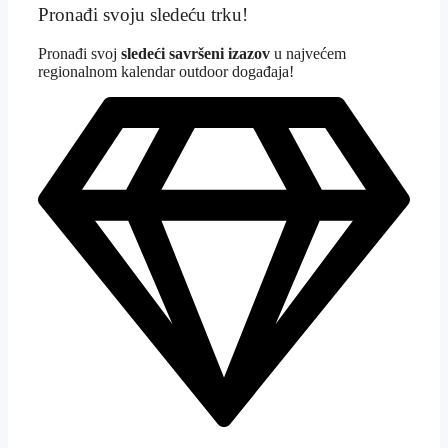
Pronađi svoju sledeću trku!
Pron
ađi svoj
sledeći savršeni izazov
u najvećem
regionalnom kalendar outdoor događaja!