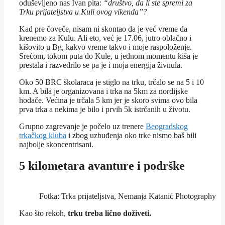
oduševljeno nas Ivan pita:
“društvo, da li ste spremi za
Trku prijateljstva u Kuli ovog vikenda”?
Kad pre čoveče, nisam ni skontao da je već vreme da
krenemo za Kulu. Ali eto, već je 17.06, jutro oblačno i
kišovito u Bg, kakvo vreme takvo i moje raspoloženje.
Srećom, tokom puta do Kule, u jednom momentu kiša je
prestala i razvedrilo se pa je i moja energija živnula.
Oko 50 BRC školaraca je stiglo na trku, trčalo se na 5 i 10
km. A bila je organizovana i trka na 5km za nordijske
hodače. Većina je trčala 5 km jer je skoro svima ovo bila
prva trka a nekima je bilo i prvih 5k istrčanih u životu.
Grupno zagrevanje je počelo uz trenere
Beogradskog
trkačkog kluba
i zbog uzbuđenja oko trke nismo baš bili
najbolje skoncentrisani.
5 kilometara avanture i podrške
Fotka: Trka prijateljstva, Nemanja Katanić Photography
Kao što rekoh,
trku treba lično doživeti.