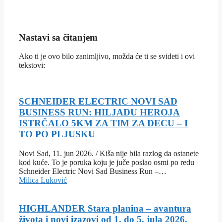
Nastavi sa čitanjem
Ako ti je ovo bilo zanimljivo, možda će ti se svideti i ovi
tekstovi:
SCHNEIDER ELECTRIC NOVI SAD
BUSINESS RUN: HILJADU HEROJA
ISTRČALO 5KM ZA TIM ZA DECU – I
TO PO PLJUSKU
Novi Sad, 11. jun 2026. / Kiša nije bila razlog da ostanete
kod kuće. To je poruka koju je juče poslao osmi po redu
Schneider Electric Novi Sad Business Run –…
Milica Luković
HIGHLANDER Stara planina – avantura
života i novi izazovi od 1. do 5. jula 2026.