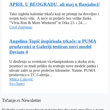
APRIL U BEOGRADU, ali maj u Banjaluci!
Tako izgleda kalendar trkača koji ne pristaje na dovoljno i
uvijek hoće više. A neće ni proljeće bez velike žurke.
“Vivia Run & More Weekend” te čeka 23. i 24.…
Uroš Zmijanac
Angelina Topić inspirisala trkače: u PUMA
prodavnici u Galeriji testiran novi model
Deviate 4
U druženju sa svetskom vicešampionkom u skoku uvis,
posetioci su imali priliku da testiraju nove modele patika i
uhvate zalet za prve prolećne kilometre. Naime, PUMA
prodavnica u TC Galerija…
Milica Luković
Svi članci
Trčanje.rs Newsletter
Najbolje vesti i pogodnosti maksimalno dva puta mesečno u tvom