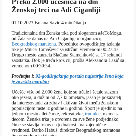
Preko 2.000 učesnica na dm
Ženskoj trci na Adi Ciganliji
01.10.2023
Bojana Savić
4 min čitanja
Tradicionalna dm Ženska trka pod sloganom #JaToMogu,
održala se danas na Adi Ciganliji, u organizaciji
Beogradskog maratona
. Pobednica ovogodišnjeg izdanja
trke je Milica Tomašević sa istrčani vremenom 00:27:47.
Drugo mesto zauzela Slađana Stamenković sa 17 sekundi
zaostatka. Dok je treća kroz cilj prošla Aleksandra Lazić sa
vremenom 00:30:34.
Pročitajte i:
92-godišnjakinja postala najstarija žena koja
je završila maraton
Učešće više od 2.000 žena koje su trčale i šetale stazom
oko jezera, u dužini od 7,7 kilometara, jasan je pokazatelj
da interesovanje za zdrav i aktivan život među ženskom
populacijom raste iz godine u godinu. Sport je ujedinio na
jednom mestu atletičarke, rekreativke,
trudnice
, mame sa
decom. Ženska trka je otvorena za sve žene podjednako,
čime se stavlja fokus na jednakost i na zajedničke
vrednosti. Darko Hаbuš, direktor Beogradskog maratona
tim povodom je izjavio: