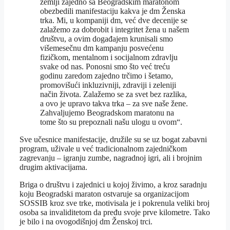
zemlji zajedno sa Beogradskim maratonom
obezbedili manifestaciju kakva je dm Ženska
trka. Mi, u kompaniji dm, već dve decenije se
zalažemo za dobrobit i integritet žena u našem
društvu, a ovim događajem krunisali smo
višemesečnu dm kampanju posvećenu
fizičkom, mentalnom i socijalnom zdravlju
svake od nas. Ponosni smo što već treću
godinu zaredom zajedno trčimo i šetamo,
promovišući inkluzivniji, zdraviji i zeleniji
način života. Zalažemo se za svet bez razlika,
a ovo je upravo takva trka – za sve naše žene.
Zahvaljujemo Beogradskom maratonu na
tome što su prepoznali našu ulogu u ovom“.
Sve učesnice manifestacije, družile su se uz bogat zabavni
program, uživale u već tradicionalnom zajedničkom
zagrevanju – igranju zumbe, nagradnoj igri, ali i brojnim
drugim aktivacijama.
Briga o društvu i zajednici u kojoj živimo, a kroz saradnju
koju Beogradski maraton ostvaruje sa organizacijom
SOSSIB kroz sve trke, motivisala je i pokrenula veliki broj
osoba sa invaliditetom da pređu svoje prve kilometre. Tako
je bilo i na ovogodišnjoj dm Ženskoj trci.