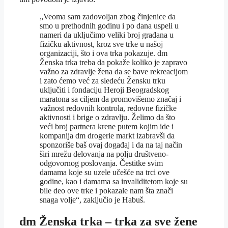
„Veoma sam zadovoljan zbog činjenice da
smo u prethodnih godinu i po dana uspeli u
nameri da uključimo veliki broj građana u
fizičku aktivnost, kroz sve trke u našoj
organizaciji, što i ova trka pokazuje. dm
Ženska trka treba da pokaže koliko je zapravo
važno za zdravlje žena da se bave rekreacijom
i zato ćemo već za sledeću Žensku trku
uključiti i fondaciju Heroji Beogradskog
maratona sa ciljem da promovišemo značaj i
važnost redovnih kontrola, redovne fizičke
aktivnosti i brige o zdravlju. Želimo da što
veći broj partnera krene putem kojim ide i
kompanija dm drogerie markt izabravši da
sponzoriše baš ovaj događaj i da na taj način
širi mrežu delovanja na polju društveno-
odgovornog poslovanja. Čestitke svim
damama koje su uzele učešće na trci ove
godine, kao i damama sa invaliditetom koje su
bile deo ove trke i pokazale nam šta znači
snaga volje“, zaključio je Habuš.
dm Ženska trka – trka za sve žene