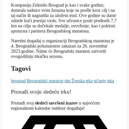
Kompanija Zelenilo Beograd je kao i svake godine,
donirala sadnice svim ženama koje su prošle kroz cilj i na
taj način ih nagradila za uloženi trud. Ove godine su dame
odnele kući jesenju violu. Sve učesnice posle pređenih 7,7
km na cilju su dočekale medalje, osveženje, kao i pokloni
sponzora i partnera Beogradskog maratona.
Naredni događaj u organizaciji Beogradskog maratona je
4. Beogradski polumaraton zakazan za 26. novembar
2023.godine. Njime će Beogradski maraton zatvoriti
ovogodišnju trkačku sezonu.
Tagovi
beograd
Beogradski maraton
dm Ženska trka
trčanje
trka
Pronađi svoju sledeću trku!
Pron
ađi svoj
sledeći savršeni izazov
u najvećem
regionalnom kalendar outdoor događaja!