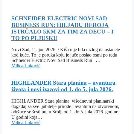
SCHNEIDER ELECTRIC NOVI SAD
BUSINESS RUN: HILJADU HEROJA
ISTRČALO 5KM ZA TIM ZA DECU – I
TO PO PLJUSKU
Novi Sad, 11. jun 2026. / Kiša nije bila razlog da ostanete
kod kuće. To je poruka koju je juče poslao osmi po redu
Schneider Electric Novi Sad Business Run –…
Milica Luković
HIGHLANDER Stara planina – avantura
života i novi izazovi od 1. do 5. jula 2026.
HIGHLANDER Stara planina, višednevni planinarski
događaj za sve ljubitelje prirode i avantura na otvorenom,
održaće se šesti put u Srbiji od 1. do 5. jula 2026. godine.
U godini koja…
Milica Luković