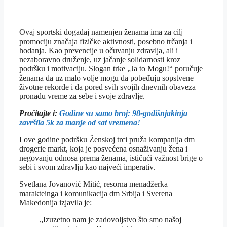
Ovaj sportski događaj namenjen ženama ima za cilj
promociju značaja fizičke aktivnosti, posebno trčanja i
hodanja. Kao prevencije u očuvanju zdravlja, ali i
nezaboravno druženje, uz jačanje solidarnosti kroz
podršku i motivaciju. Slogan trke „Ja to Mogu!“ poručuje
ženama da uz malo volje mogu da pobeđuju sopstvene
životne rekorde i da pored svih svojih dnevnih obaveza
pronađu vreme za sebe i svoje zdravlje.
Pročitajte i:
Godine su samo broj: 98-godišnjakinja
završila 5k za manje od sat vremena!
I ove godine podršku Ženskoj trci pruža kompanija dm
drogerie markt, koja je posvećena osnaživanju žena i
negovanju odnosa prema ženama, ističući važnost brige o
sebi i svom zdravlju kao najveći imperativ.
Svetlana Jovanović Mitić, resorna menadžerka
marakteinga i komunikacija dm Srbija i Sverena
Makedonija izjavila je:
„Izuzetno nam je zadovoljstvo što smo našoj