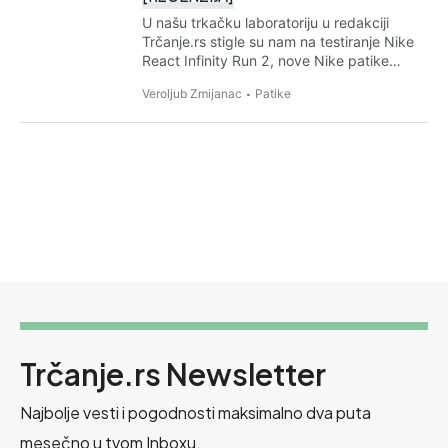
U našu trkačku laboratoriju u redakciji
Trčanje.rs stigle su nam na testiranje Nike
React Infinity Run 2, nove Nike patike…
Veroljub Zmijanac
Patike
Trčanje.rs Newsletter
Najbolje vesti i pogodnosti maksimalno dva puta
mesečno u tvom Inboxu.