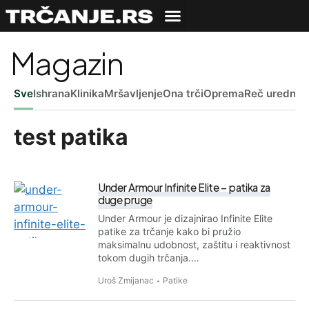
Magazin
Sve
Ishrana
Klinika
Mršavljenje
Ona trči
Oprema
Reč uredniš
test patika
Under Armour Infinite Elite – patika za
duge pruge
Under Armour je dizajnirao Infinite Elite
patike za trčanje kako bi pružio
maksimalnu udobnost, zaštitu i reaktivnost
tokom dugih trčanja.…
Uroš Zmijanac
Patike