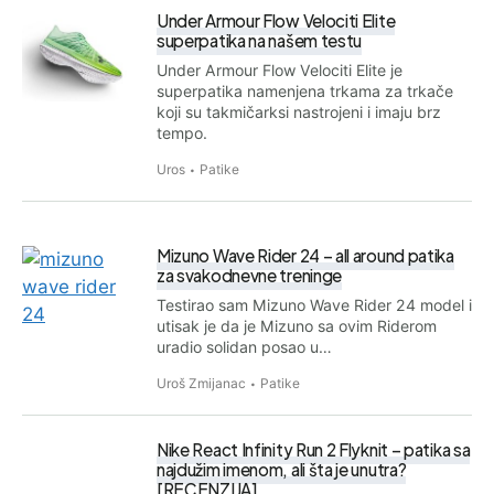
Under Armour Flow Velociti Elite
superpatika na našem testu
Under Armour Flow Velociti Elite je
superpatika namenjena trkama za trkače
koji su takmičarksi nastrojeni i imaju brz
tempo.
Uros
Patike
Mizuno Wave Rider 24 – all around patika
za svakodnevne treninge
Testirao sam Mizuno Wave Rider 24 model i
utisak je da je Mizuno sa ovim Riderom
uradio solidan posao u…
Uroš Zmijanac
Patike
Nike React Infinity Run 2 Flyknit – patika sa
najdužim imenom, ali šta je unutra?
[RECENZIJA]