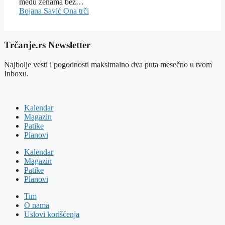
među ženama bez…
Bojana Savić
Ona trči
Trčanje.rs Newsletter
Najbolje vesti i pogodnosti maksimalno dva puta mesečno u tvom
Inboxu.
Kalendar
Magazin
Patike
Planovi
Kalendar
Magazin
Patike
Planovi
Tim
O nama
Uslovi korišćenja