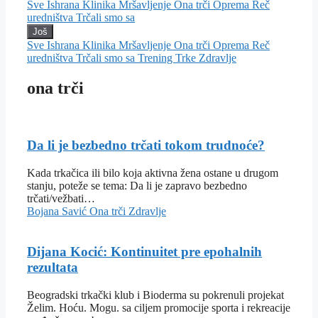
Sve
Ishrana
Klinika
Mršavljenje
Ona trči
Oprema
Reč
uredništva
Trčali smo sa
Još
Sve
Ishrana
Klinika
Mršavljenje
Ona trči
Oprema
Reč
uredništva
Trčali smo sa
Trening
Trke
Zdravlje
ona trči
Da li je bezbedno trčati tokom trudnoće?
Kada trkačica ili bilo koja aktivna žena ostane u drugom
stanju, poteže se tema: Da li je zapravo bezbedno
trčati/vežbati…
Bojana Savić
Ona trči
Zdravlje
Dijana Kocić: Kontinuitet pre epohalnih
rezultata
Beogradski trkački klub i Bioderma su pokrenuli projekat
Želim. Hoću. Mogu. sa ciljem promocije sporta i rekreacije