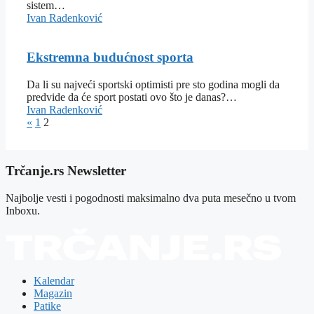
sistem…
Ivan Radenković
Ekstremna budućnost sporta
Da li su najveći sportski optimisti pre sto godina mogli da
predvide da će sport postati ovo što je danas?…
Ivan Radenković
«
1
2
Trčanje.rs Newsletter
Najbolje vesti i pogodnosti maksimalno dva puta mesečno u tvom
Inboxu.
Kalendar
Magazin
Patike