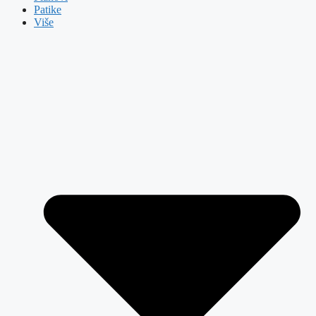
Patike
Više