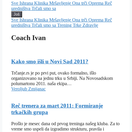
Sve
Ishrana
Klinika
Mršavljenje
Ona trči
Oprema
Reč
uredništva
Trčali smo sa
Još
Sve
Ishrana
Klinika
Mršavljenje
Ona trči
Oprema
Reč
uredništva
Trčali smo sa
Trening
Trke
Zdravlje
Coach Ivan
Kako smo išli u Novi Sad 2011?
Trčanje.rs je po prvi put, ovako formalno, išlo
organizovano na jednu trku u Srbiji. Na Novosadskom
polumartonu 2011. naša ekipa…
Veroljub Zmijanac
Reč trenera za mart 2011: Formiranje
trkačkih grupa
Prošlo je mesec dana od prvog treninga našeg kluba. Za to
vreme smo uspeli da izgradimo strukturu, pravila i