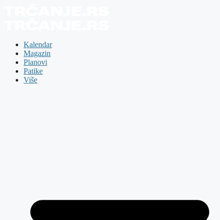
Skip
to
content
Kalendar
Magazin
Planovi
Patike
Više