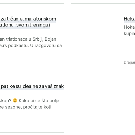
 za trčanje, maratonskom
Hoka 
tlonu i svom treningu i
Hoka 
kupim
n triatlonaca u Srbiji, Bojan
nje.rs podkastu. U razgovoru sa
…
Dragan
 patike su idealne za vaš znak
roskop?
Kako bi se što bolje
ke sezone, pročitajte koji