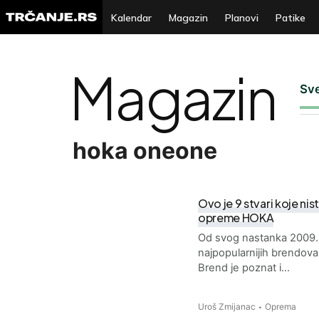
Kalendar
Magazin
Planovi
Patike
Magazin
Sv
hoka oneone
Ovo je 9 stvari koje ni
opreme HOKA
Od svog nastanka 2009. 
najpopularnijih brendova 
Brend je poznat i…
Uroš Zmijanac
Oprema