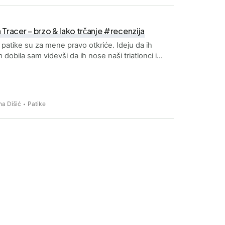
Tracer – brzo & lako trčanje #recenzija
patike su za mene pravo otkriće. Ideju da ih
 dobila sam videvši da ih nose naši triatlonci i…
a Dišić
Patike