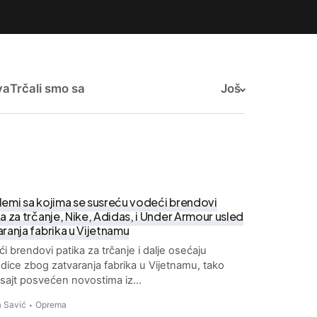
va
Trčali smo sa
Još
lemi sa kojima se susreću vodeći brendovi
a za trčanje, Nike, Adidas, i Under Armour usled
ranja fabrika u Vijetnamu
i brendovi patika za trčanje i dalje osećaju
dice zbog zatvaranja fabrika u Vijetnamu, tako
a sajt posvećen novostima iz…
 Savić
Oprema