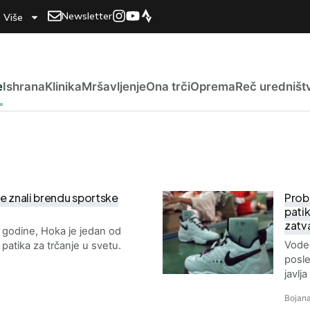
Newsletter
Više
e
Ishrana
Klinika
Mršavljenje
Ona trči
Oprema
Reč uredništ
ste znali brendu sportske
Prob
patik
zatva
godine, Hoka je jedan od
Vodeć
patika za trčanje u svetu.
posle
javlj
Bojana