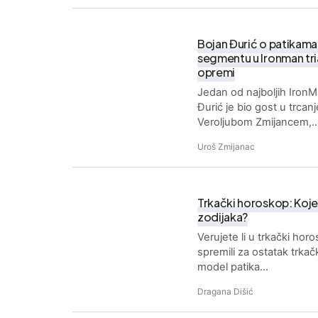
Bojan Đurić o patikama
segmentu u Ironman tria
opremi
Jedan od najboljih IronMa
Đurić je bio gost u trca
Veroljubom Zmijancem,
Uroš Zmijanac
Trkački horoskop: Koje
zodijaka?
Verujete li u trkački ho
spremili za ostatak trkač
model patika…
Dragana Dišić