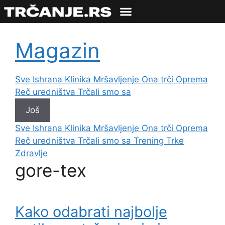
Magazin
Sve
Ishrana
Klinika
Mršavljenje
Ona trči
Oprema
Reč uredništva
Trčali smo sa
Još
Sve
Ishrana
Klinika
Mršavljenje
Ona trči
Oprema
Reč uredništva
Trčali smo sa
Trening
Trke
Zdravlje
gore-tex
Kako odabrati najbolje