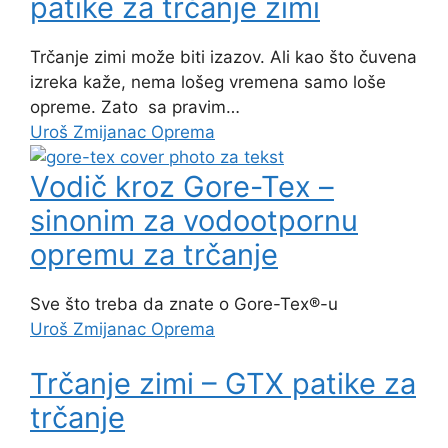
patike za trčanje zimi
Trčanje zimi može biti izazov. Ali kao što čuvena
izreka kaže, nema lošeg vremena samo loše
opreme. Zato sa pravim…
Uroš Zmijanac
Oprema
Vodič kroz Gore-Tex –
sinonim za vodootpornu
opremu za trčanje
Sve što treba da znate o Gore-Tex®-u
Uroš Zmijanac
Oprema
Trčanje zimi – GTX patike za
trčanje