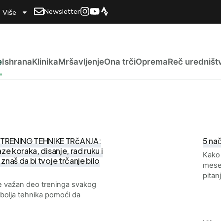
Newsletter
Više
e
Ishrana
Klinika
Mršavljenje
Ona trči
Oprema
Reč uredništ
TRENING TEHNIKE TRčANJA:
5 nac
aze koraka, disanje, rad ruku i
Kako 
znaš da bi tvoje trčanje bilo
mesec
pita
je važan deo treninga svakog
 bolja tehnika pomoći da