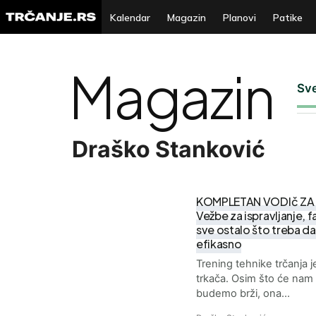
Kalendar
Magazin
Planovi
Patike
Magazin
Sv
Draško Stanković
KOMPLETAN VODIč ZA 
Vežbe za ispravljanje, f
sve ostalo što treba da 
efikasno
Trening tehnike trčanja 
trkača. Osim što će nam
budemo brži, ona…