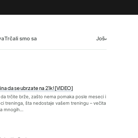
va
Trčali smo sa
Još
̌ina da se ubrzate na 21k! [VIDEO]
da trčite brže, zašto nema pomaka posle meseci i
i treninga, šta nedostaje vašem treningu – večita
nja mnogih…