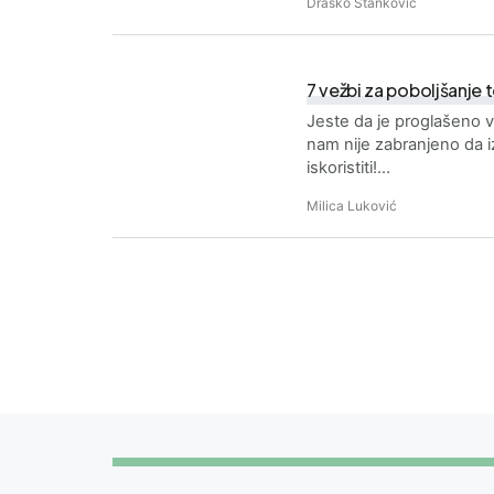
Draško Stanković
7 vežbi za poboljšanje t
Jeste da je proglašeno v
nam nije zabranjeno da iz
iskoristiti!…
Milica Luković