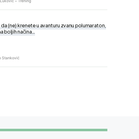
 Luković
Trening
 da (ne) krenete u avanturu zvanu polumaraton,
ma boljih načina…
o Stanković