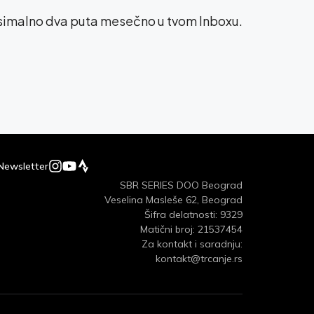
ksimalno dva puta mesečno u tvom Inboxu.
Newsletter
SBR SERIES DOO Beograd
Veselina Masleše 62, Beograd
Šifra delatnosti: 9329
Matični broj: 21537454
Za kontakt i saradnju:
kontakt@trcanje.rs