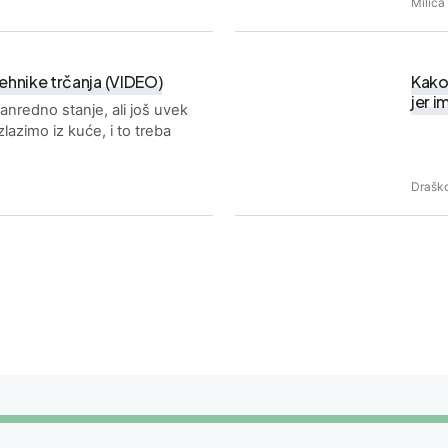
Milica
ehnike trčanja (VIDEO)
Kako
jer i
anredno stanje, ali još uvek
lazimo iz kuće, i to treba
Drašk