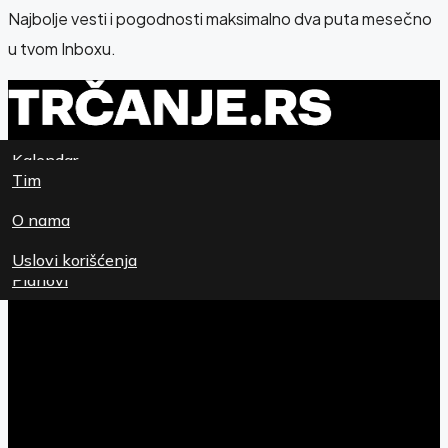
Najbolje vesti i pogodnosti maksimalno dva puta mesečno
u tvom Inboxu.
Kalendar
Newsletter
Tim
Magazin
O nama
Patike
Uslovi korišćenja
Planovi