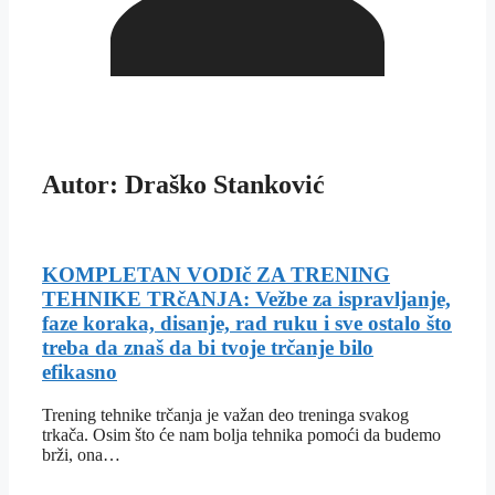
Autor: Draško Stanković
KOMPLETAN VODIč ZA TRENING
TEHNIKE TRčANJA: Vežbe za ispravljanje,
faze koraka, disanje, rad ruku i sve ostalo što
treba da znaš da bi tvoje trčanje bilo
efikasno
Trening tehnike trčanja je važan deo treninga svakog
trkača. Osim što će nam bolja tehnika pomoći da budemo
brži, ona…