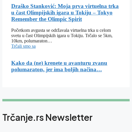
Draško Stanković: Moja prva virtuelna trka
u čast Olimpijskih igara u Tokiju – Tokyo
Remember the Olimpic Spirit
Početkom avgusta se održavala virtuelna trka u celom
svetu u čast Olimpijskih igara u Tokiju. Trčalo se 5km,
10km, polumaraton…
Trčali smo sa
Kako da (ne) krenete u avanturu zvanu
polumaraton, jer ima boljih načina…
Trčanje.rs Newsletter