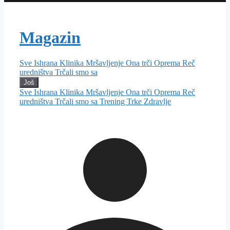
Magazin
Sve
Ishrana
Klinika
Mršavljenje
Ona trči
Oprema
Reč
uredništva
Trčali smo sa
Još
Sve
Ishrana
Klinika
Mršavljenje
Ona trči
Oprema
Reč
uredništva
Trčali smo sa
Trening
Trke
Zdravlje