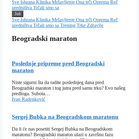
Sve
Ishrana
Klinika
Mršavljenje
Ona trči
Oprema
Reč
uredništva
Trčali smo sa
Još
Sve
Ishrana
Klinika
Mršavljenje
Ona trči
Oprema
Reč
uredništva
Trčali smo sa
Trening
Trke
Zdravlje
Beogradski maraton
Poslednje pripreme pred Beogradski
maraton
Niste sigurni šta da radite poslednjeg dana pred
Beogradski maraton i tog jutra pred samu trku? Evo našeg
predloga. Subota…
Ivan Radenković
Sergej Bubka na Beogradskom maratonu
Da li će nas posetiti Sergej Bubka na Beogradskom
maratonu? Beogradski maraton ulazi u završnu fazu