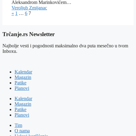
Aleksandrom Marinkovićem…
Veroljub Zmijanac
«
1
…
6
7
Trčanje.rs Newsletter
Najbolje vesti i pogodnosti maksimalno dva puta mesečno u tvom
Inboxu.
Kalendar
Magazin
Patike
Planovi
Kalendar
Magazin
Patike
Planovi
Tim
O nama