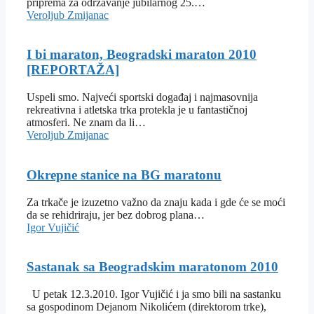
priprema za održavanje jubilarnog 25.…
Veroljub Zmijanac
I bi maraton, Beogradski maraton 2010
[REPORTAŽA]
Uspeli smo. Najveći sportski događaj i najmasovnija
rekreativna i atletska trka protekla je u fantastičnoj
atmosferi. Ne znam da li…
Veroljub Zmijanac
Okrepne stanice na BG maratonu
Za trkače je izuzetno važno da znaju kada i gde će se moći
da se rehidriraju, jer bez dobrog plana…
Igor Vujičić
Sastanak sa Beogradskim maratonom 2010
U petak 12.3.2010. Igor Vujičić i ja smo bili na sastanku
sa gospodinom Dejanom Nikolićem (direktorom trke),