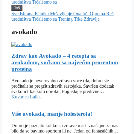
uredništva
Trčali smo sa
Još
Sve
Ishrana
Klinika
Mršavljenje
Ona trči
Oprema
Reč
uredništva
Trčali smo sa
Trening
Trke
Zdravlje
avokado
Zdrav kao Avokado – 4 recepta sa
avokadom, voćkom sa najvećim procentom
proteina
Avokado je neverovatno zdravo voće (da, dobro ste
pročitali) sa pregršt zdravih sastojaka. Savršen dodatak
svakom trkačkom obroku. Pogledajte predivne…
Kuvarica Lalica
Više avokada, manje holesterola!
Dobro je poznato koliko su zdrave masti značajne za nas
bilo da se bavimo sportom ili ne. Jedan od fantastičnih…