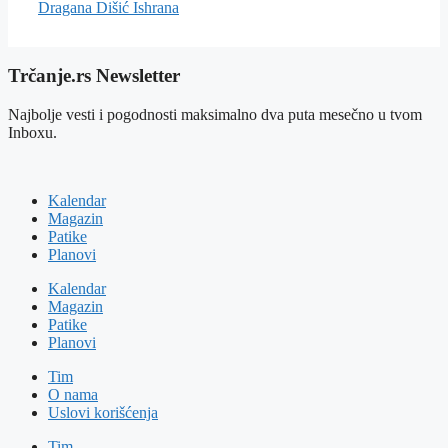
Dragana Dišić
Ishrana
Trčanje.rs Newsletter
Najbolje vesti i pogodnosti maksimalno dva puta mesečno u tvom
Inboxu.
Kalendar
Magazin
Patike
Planovi
Kalendar
Magazin
Patike
Planovi
Tim
O nama
Uslovi korišćenja
Tim