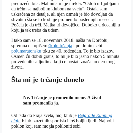
preduzeću bila. Mahnula mi je i rekla: “Odoh u Ljubljanu
da trčim sa najboljim klubom na svetu”. Ostala sam
uskraćena za detalje, ali njen osmeh je bio dovoljan da
shvatim šta se to kod nje promenilo poslednjih meseci.
Počela je da trči. Majka tri devojčice. Duboko u deceniji u
koju ja tek treba da uđem.
I tako sam se 18. novembra 2018. našla na Dorćolu,
spremna da upišem
školu trčanja
i poklonim sebi
polumaratonsku
trku za 40. rođendan. To je bio izazov.
Osmeh ću dobiti gratis, to mi je bilo jasno nakon 5 minuta
provedenih sa ljudima koji će postati značajan deo mog
života.
Šta mi je trčanje donelo
Ne. Trčanje je promenilo mene. A život
sam promenila ja.
Od tada do kraja sveta, moj klub je
Belgrade Running
club
.
Klub izuzetnih sportista i još boljih ljudi. Najbolji
poklon koji sam mogla pokloniti sebi.