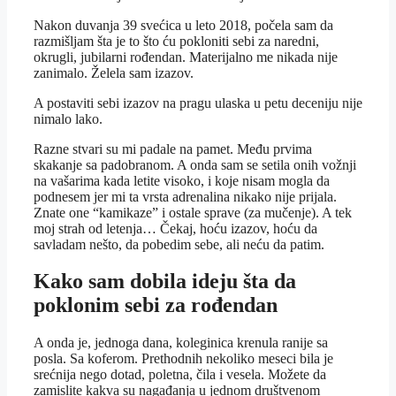
Nakon duvanja 39 svećica u leto 2018, počela sam da
razmišljam šta je to što ću pokloniti sebi za naredni,
okrugli, jubilarni rođendan. Materijalno me nikada nije
zanimalo. Želela sam izazov.
A postaviti sebi izazov na pragu ulaska u petu deceniju nije
nimalo lako.
Razne stvari su mi padale na pamet. Među prvima
skakanje sa padobranom. A onda sam se setila onih vožnji
na vašarima kada letite visoko, i koje nisam mogla da
podnesem jer mi ta vrsta adrenalina nikako nije prijala.
Znate one “kamikaze” i ostale sprave (za mučenje). A tek
moj strah od letenja… Čekaj, hoću izazov, hoću da
savladam nešto, da pobedim sebe, ali neću da patim.
Kako sam dobila ideju šta da
poklonim sebi za rođendan
A onda je, jednoga dana, koleginica krenula ranije sa
posla. Sa koferom. Prethodnih nekoliko meseci bila je
srećnija nego dotad, poletna, čila i vesela. Možete da
zamislite kakva su nagađanja u jednom društvenom