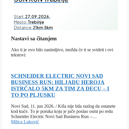
Start:
27.09.2026.
Mesto:
Trebinje
Distance:
21km,5km
Nastavi sa čitanjem
Ako ti je ovo bilo zanimljivo, možda će ti se svideti i ovi
tekstovi:
SCHNEIDER ELECTRIC NOVI SAD
BUSINESS RUN: HILJADU HEROJA
ISTRČALO 5KM ZA TIM ZA DECU – I
TO PO PLJUSKU
Novi Sad, 11. jun 2026. / Kiša nije bila razlog da ostanete
kod kuće. To je poruka koju je juče poslao osmi po redu
Schneider Electric Novi Sad Business Run –…
Milica Luković