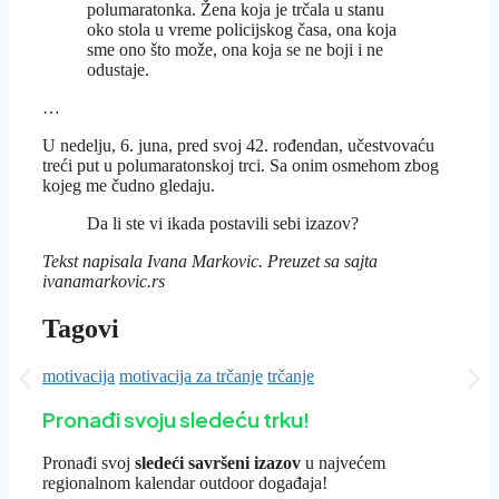
polumaratonka. Žena koja je trčala u stanu
oko stola u vreme policijskog časa, ona koja
sme ono što može, ona koja se ne boji i ne
odustaje.
…
U nedelju, 6. juna, pred svoj 42. rođendan, učestvovaću
treći put u polumaratonskoj trci. Sa onim osmehom zbog
kojeg me čudno gledaju.
Da li ste vi ikada postavili sebi izazov?
Tekst napisala Ivana Markovic. Preuzet sa sajta
ivanamarkovic.rs
Tagovi
motivacija
motivacija za trčanje
trčanje
Pronađi svoju sledeću trku!
Pron
ađi svoj
sledeći savršeni izazov
u najvećem
regionalnom kalendar outdoor događaja!