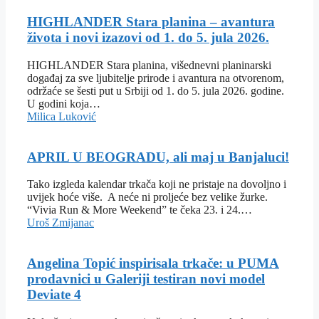
HIGHLANDER Stara planina – avantura
života i novi izazovi od 1. do 5. jula 2026.
HIGHLANDER Stara planina, višednevni planinarski
događaj za sve ljubitelje prirode i avantura na otvorenom,
održaće se šesti put u Srbiji od 1. do 5. jula 2026. godine.
U godini koja…
Milica Luković
APRIL U BEOGRADU, ali maj u Banjaluci!
Tako izgleda kalendar trkača koji ne pristaje na dovoljno i
uvijek hoće više. A neće ni proljeće bez velike žurke.
“Vivia Run & More Weekend” te čeka 23. i 24.…
Uroš Zmijanac
Angelina Topić inspirisala trkače: u PUMA
prodavnici u Galeriji testiran novi model
Deviate 4