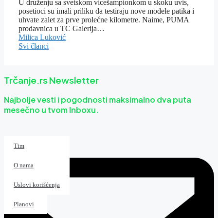
U druženju sa svetskom vicešampionkom u skoku uvis,
posetioci su imali priliku da testiraju nove modele patika i
uhvate zalet za prve prolećne kilometre. Naime, PUMA
prodavnica u TC Galerija…
Milica Luković
Svi članci
Trčanje.rs Newsletter
Najbolje vesti i pogodnosti maksimalno dva puta
mesečno u tvom Inboxu.
Kalendar
Tim
Magazin
O nama
Patike
Uslovi korišćenja
Planovi