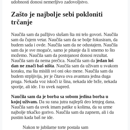
udobnosti donosi nemerljivo zadovoljstvo.
Zašto je najbolje sebi pokloniti
trčanje
Naučila sam da pažljivo slušam šta mi telo govori. Naučila
sam da čujem vetar. Naučila sam da se bolje fokusiram, da
budem sada i ovde. Naučila sam da ne odustajem. Naučila
sam da je sve moguće, samo je pitanje da li smemo to što
možemo. Naučila sam da postojanost donosi rezultat.
Naučila sam da nema prečica. Naučila sam da
jedan loš
dan ne znači baš ništa
. Naučila sam da uživam u svakom
koraku, ma šta mislili svi oni oko mene. Naučila sam da
budem strpljivija, jer je čitava ova avantura jedna duga
pruga. Nekada voz iskoči iz šina, nekada ide brže, nekada
sporije, ali ide. I to uvek napred.
Naučila sam da je borba sa sobom jedina borba u
kojoj uživam.
Da su rana jutra najlepši deo letnjeg dana.
Naučila sam da uvek imam patike u kolima, da su urme
najbolje trkačko gorivo. Naučila sam da zapnem, ali i da
pustim kada baš ne ide.
Nakon te jubilarne torte postala sam