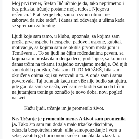
Moj prvi trener, Stefan Ilić učinio je da, tako neprimetno i
bez pritiska, trčanje postane moja radost. Njegova
rečenica: “Prati svoje telo, samo u svom ritmu i ne
zaboravi da ruke rade”, i danas mi odzvanja u ušima kada
se spremam za trening.
Ljudi koje sam tamo, u klubu, upoznala, sa kojima sam
prošla prve uspehe i neuspehe, padove i uspone, gubitak
motivacije, sa kojima sam se okitila prvom medaljom u
Temišvaru… To su ljudi na čijim rođendanima pevam, sa
kojima sam proslavila rođenja dece, godišnjice, sa kojima i
danas trčim na trkama i zajedno osvajamo medalje. Od njih
sam dobila podršku, čula sam TI TO MOŽEŠ, bila sam
okružena onima koji su verovali u to. A onda sam i sama
poverovala. Taj trenutak kada me više nije budio sat ujutru,
gde god da sam se našla, već sam se budila sama da trčim
na jutarnjem treningu označio je novo doba, novi pogled
na svet.
Kažu ljudi, trčanje im je promenilo život.
Ne. Trčanje je promenilo mene. A život sam promenila
ja.
Tako što sam mu dodala malo trkačke discipline,
oduzela bespotreban strah, ulila samopouzdanje i veru u
sebe, zakitila ga hormonom sreće i naučila da izlazak iz