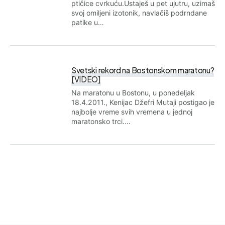
ptičice cvrkuću.Ustaješ u pet ujutru, uzimaš
svoj omiljeni izotonik, navlačiš podrndane
patike u…
Svetski rekord na Bostonskom maratonu?
[VIDEO]
Na maratonu u Bostonu, u ponedeljak
18.4.2011., Kenijac Džefri Mutaji postigao je
najbolje vreme svih vremena u jednoj
maratonsko trci.…