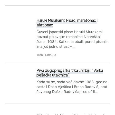
Haruki Murakami: Pisac, maratonac i
triatlonac
Čuveni japanski pisac Haruki Murakami,
poznat po svojim romanima Norveška
šuma, 1Q84, Kafka na obali, pored pisanja
ima još jednu strast –…
Trčali Smo Sa
Prva dugoprugaška trka u Srbiji, “Velika
pešačka utakmica”
Kada su se, sada već davne 1988. godine
sastali Đoko Vještica i Brana Radović, brat
čuvenog Duška Radovića, i odlučili…