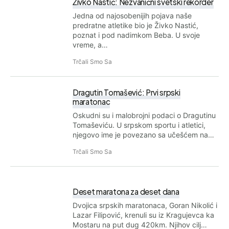
Živko Nastić: Nezvanični svetski rekorder
Jedna od najosobenijih pojava naše
predratne atletike bio je Živko Nastić,
poznat i pod nadimkom Beba. U svoje
vreme, a…
Trčali Smo Sa
Dragutin Tomašević: Prvi srpski
maratonac
Oskudni su i malobrojni podaci o Dragutinu
Tomaševiću. U srpskom sportu i atletici,
njegovo ime je povezano sa učešćem na…
Trčali Smo Sa
Deset maratona za deset dana
Dvojica srpskih maratonaca, Goran Nikolić i
Lazar Filipović, krenuli su iz Kragujevca ka
Mostaru na put dug 420km. Njihov cilj…