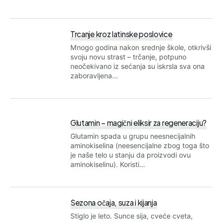
Trcanje kroz latinske poslovice
Mnogo godina nakon srednje škole, otkrivši
svoju novu strast – trčanje, potpuno
neočekivano iz sećanja su iskrsla sva ona
zaboravljena…
Glutamin – magični eliksir za regeneraciju?
Glutamin spada u grupu neesnecijalnih
aminokiselina (neesencijalne zbog toga što
je naše telo u stanju da proizvodi ovu
aminokiselinu). Koristi…
Sezona očaja, suza i kijanja
Stiglo je leto. Sunce sija, cveće cveta,