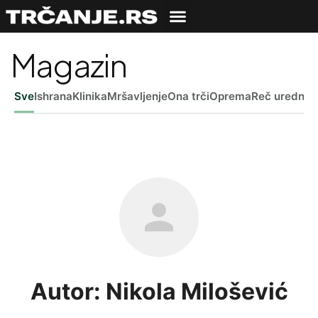
Magazin
Sve
Ishrana
Klinika
Mršavljenje
Ona trči
Oprema
Reč uredniš
Autor: Nikola Milošević