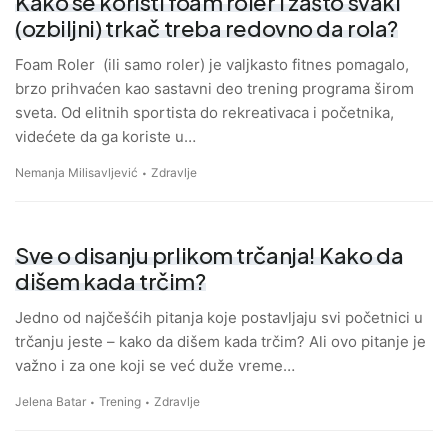
Kako se koristi foam roler i zašto svaki
(ozbiljni) trkač treba redovno da rola?
Foam Roler (ili samo roler) je valjkasto fitnes pomagalo,
brzo prihvaćen kao sastavni deo trening programa širom
sveta. Od elitnih sportista do rekreativaca i početnika,
videćete da ga koriste u…
Nemanja Milisavljević
Zdravlje
Sve o disanju prlikom trčanja! Kako da
dišem kada trčim?
Jedno od najčešćih pitanja koje postavljaju svi početnici u
trčanju jeste – kako da dišem kada trčim? Ali ovo pitanje je
važno i za one koji se već duže vreme…
Jelena Batar
Trening
Zdravlje