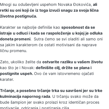
Mnogi su oduševljeni uspehom Novaka Đokovića,
ali
retki su oni koji će iz toga izvući snagu za svoja lična
životna postignuća.
Karakter se najbolje definiše kao
sposobnost da se
istraje u odluci i kada se raspoloženje u kojoj je odluka
doneta promeni
. Sutra ćemo se svi oladiti ali samo oni
sa jakim karakterom će ostati motivisani da naprave
ličnu promenu.
Zato, ukoliko želite da
ostvarite razliku u vašem životu
kao što je i Novak:
definišite cilj, držite se plana i
postignite uspeh.
Ovo će vam istovremeno ojačati
karater.
Trčanje, a posebno trčanje trka su savršeni jer su trke
kulminacija napornog rada
. U trčanju svako može da
bude šampion jer svako prolazi kroz identičan proces
motivacije, odricanja i postizanja cilja.