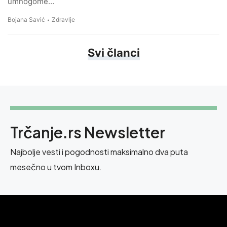
umnogome…
Bojana Savić
Zdravlje
Svi članci
Trčanje.rs Newsletter
Najbolje vesti i pogodnosti maksimalno dva puta
mesečno u tvom Inboxu.