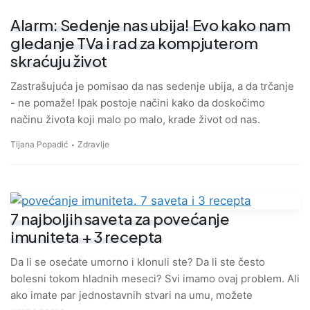
Alarm: Sedenje nas ubija! Evo kako nam
gledanje TVa i rad za kompjuterom
skraćuju život
Zastrašujuća je pomisao da nas sedenje ubija, a da trčanje
- ne pomaže! Ipak postoje načini kako da doskočimo
načinu života koji malo po malo, krade život od nas.
Tijana Popadić
Zdravlje
7 najboljih saveta za povećanje
imuniteta + 3 recepta
Da li se osećate umorno i klonuli ste? Da li ste često
bolesni tokom hladnih meseci? Svi imamo ovaj problem. Ali
ako imate par jednostavnih stvari na umu, možete