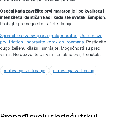
Osećaj kada zavrišite prvi maraton je i po kvalitetu i
intenzitetu identičan kao i kada ste svetski šampion
.
Probajte pre nego što kažete da nije.
Spremite se za svoj prvi (polu)maraton
.
Uradite svoj
prvi triatlon i napravite korak do Ironmana
. Postignite
dugo željenu kilažu i smršajte. Mogućnosti su pred
vama. Ne dozvolite da vam izmakne ovaj trenutak.
motivacija za trčanje
motivacija za trening
Pronađi svoju sledeću trku!