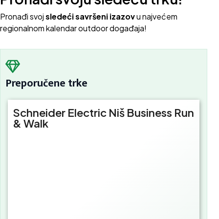
Pron
ađi svoj
sledeći savršeni izazov
u najvećem
regionalnom kalendar outdoor događaja!
Preporučene trke
Schneider Electric Niš Business Run
& Walk