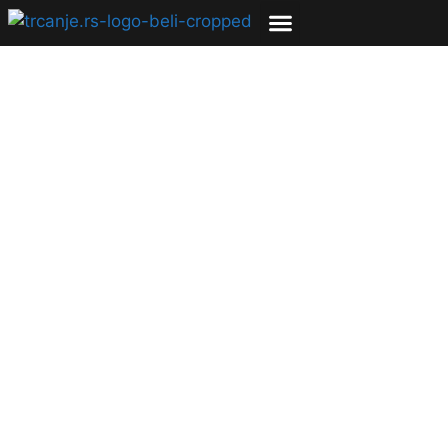
ZDRAVLJE
Postići uspeh kao
Novak Đoković
05.07.2011
Veroljub Zmijanac
2 min čitanja