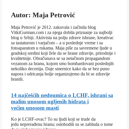
Autor: Maja Petrović
Maja Petrović je 2012. zakuvala i začinila blog
VitkiGurman.com i za njega dobila priznanje za najbolji
blog u Srbiji. Aktivista na polju zdrave ishrane, kreativac
sa tastaturom i varjačom – a u poslednje vreme i sa
fotoaparatom u rukama. Maja piše za savremene ljude u
gradskoj sredini koji žele da se hrane zdravije, prirodnije i
kvalitetnije. Obračunava se sa netačnom propagandom
vezanom za hranu, kojom smo bombardovani poslednjih
nekoliko decenija. Daje smernice kako da se bez puno
napora i odricanja bolje organizujemo da bi se zdravije
hranili.
14 najčešćih nedoumica o LCHF, ishrani sa
malim unosom ugljenih hidrata i
većim unosom masti
Ko je LCHF-ovac? To su ljudi koji se trude da
jedu neprerađenu hranu; oslobodili su se zabluda o tome