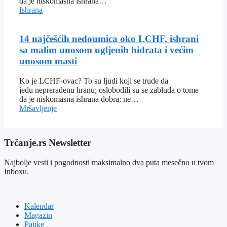
da je niskomasna ishrana…
Ishrana
14 najčešćih nedoumica oko LCHF, ishrani
sa malim unosom ugljenih hidrata i većim
unosom masti
Ko je LCHF-ovac? To su ljudi koji se trude da
jedu neprerađenu hranu; oslobodili su se zabluda o tome
da je niskomasna ishrana dobra; ne…
Mršavljenje
Trčanje.rs Newsletter
Najbolje vesti i pogodnosti maksimalno dva puta mesečno u tvom
Inboxu.
Kalendar
Magazin
Patike