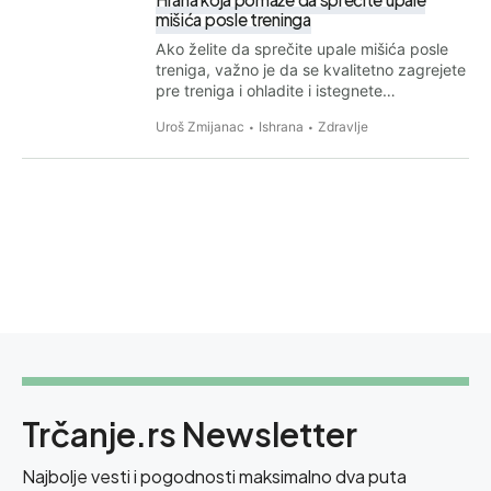
mišića posle treninga
Ako želite da sprečite upale mišića posle
treniga, važno je da se kvalitetno zagrejete
pre treniga i ohladite i istegnete…
Uroš Zmijanac
Ishrana
Zdravlje
Trčanje.rs Newsletter
Najbolje vesti i pogodnosti maksimalno dva puta