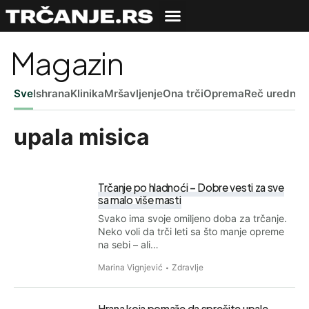
Magazin
Sve
Ishrana
Klinika
Mršavljenje
Ona trči
Oprema
Reč uredniš
upala misica
Trčanje po hladnoći – Dobre vesti za sve
sa malo više masti
Svako ima svoje omiljeno doba za trčanje.
Neko voli da trči leti sa što manje opreme
na sebi – ali…
Marina Vignjević
Zdravlje
Hrana koja pomaže da sprečite upale