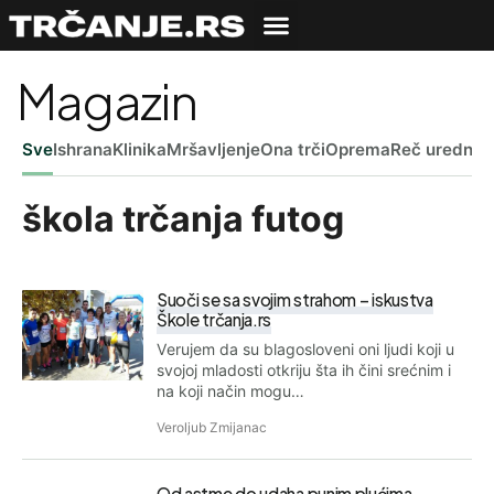
Magazin
Sve
Ishrana
Klinika
Mršavljenje
Ona trči
Oprema
Reč uredniš
škola trčanja futog
Suoči se sa svojim strahom – iskustva
Škole trčanja.rs
Verujem da su blagosloveni oni ljudi koji u
svojoj mladosti otkriju šta ih čini srećnim i
na koji način mogu…
Veroljub Zmijanac
Od astme do udaha punim plućima –