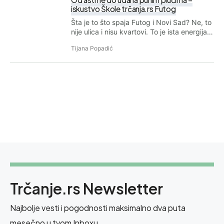
iskustvo Škole trčanja.rs Futog
Šta je to što spaja Futog i Novi Sad? Ne, to
nije ulica i nisu kvartovi. To je ista energija…
Tijana Popadić
Trčanje.rs Newsletter
Najbolje vesti i pogodnosti maksimalno dva puta
mesečno u tvom Inboxu.