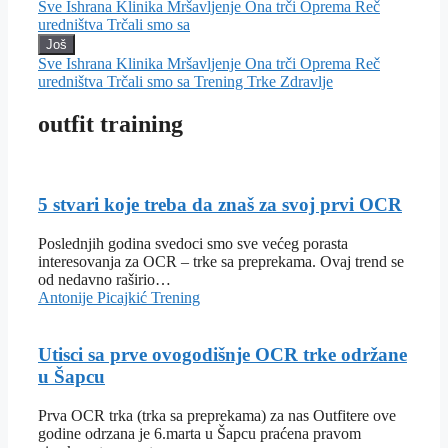
Sve
Ishrana
Klinika
Mršavljenje
Ona trči
Oprema
Reč
uredništva
Trčali smo sa
Još
Sve
Ishrana
Klinika
Mršavljenje
Ona trči
Oprema
Reč
uredništva
Trčali smo sa
Trening
Trke
Zdravlje
outfit training
5 stvari koje treba da znaš za svoj prvi OCR
Poslednjih godina svedoci smo sve većeg porasta
interesovanja za OCR – trke sa preprekama. Ovaj trend se
od nedavno raširio…
Antonije Picajkić
Trening
Utisci sa prve ovogodišnje OCR trke održane
u Šapcu
Prva OCR trka (trka sa preprekama) za nas Outfitere ove
godine odrzana je 6.marta u Šapcu praćena pravom