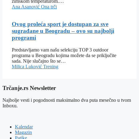
zimskom temperaturom.…
Ana Asanović
Ona trči
Ovog proleća sport je dostupan za sve
sugrađane u Beogradu – ovo su najbolji
programi
Predstavljamo vam našu selekciju TOP 3 outdoor
programa u Beogradu kojima možete da se priključite
sada. Nije slučajno što se…
Milica Luković
Trening
Trčanje.rs Newsletter
Najbolje vesti i pogodnosti maksimalno dva puta mesečno u tvom
Inboxu.
Kalendar
Magazin
Patike