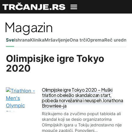
Magazin
Sve
Ishrana
Klinika
Mršavljenje
Ona trči
Oprema
Reč uredniš
Olimpisjke igre Tokyo
2020
Olimpijske igre Tokyo 2020 – Muški
triatlon obeležio skandalozan start,
pobeda norvežanina i neuspeh Jonathona
Brownlee-ja
Rizikujemo da zvučimo poput tabloida ali
skandal koji se desio organizatorima
Olimpijskih igara u Tokiju jednostavno nije
moguće zaobići. Ponovljeni…