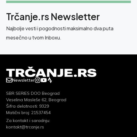
Trčanje.rs Newsletter
Najbolje vesti i pogodnosti maksimalno dva puta
mesečno u tvom Inboxu.
Newsletter
SBR SERIES DOO Beograd
Veselina Masleše 62, Beograd
Šifra delatnosti: 9329
Matični broj: 21537454
Za kontakt i saradnju:
kontakt@trcanje.rs