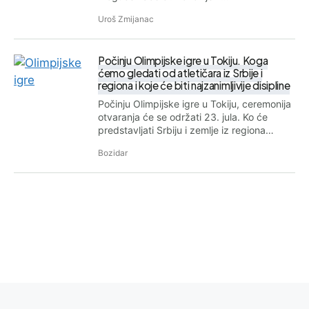
Uroš Zmijanac
Počinju Olimpijske igre u Tokiju. Koga
ćemo gledati od atletičara iz Srbije i
regiona i koje će biti najzanimljivije disipline
Počinju Olimpijske igre u Tokiju, ceremonija
otvaranja će se održati 23. jula. Ko će
predstavljati Srbiju i zemlje iz regiona…
Bozidar