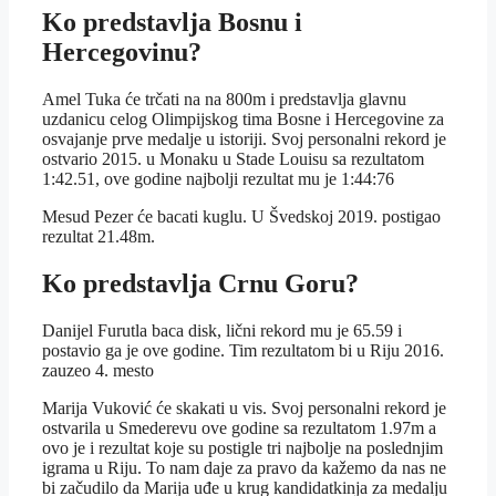
Ko predstavlja Bosnu i
Hercegovinu?
Amel Tuka će trčati na na 800m i predstavlja glavnu
uzdanicu celog Olimpijskog tima Bosne i Hercegovine za
osvajanje prve medalje u istoriji. Svoj personalni rekord je
ostvario 2015. u Monaku u Stade Louisu sa rezultatom
1:42.51, ove godine najbolji rezultat mu je 1:44:76
Mesud Pezer će bacati kuglu. U Švedskoj 2019. postigao
rezultat 21.48m.
Ko predstavlja Crnu Goru?
Danijel Furutla baca disk, lični rekord mu je 65.59 i
postavio ga je ove godine. Tim rezultatom bi u Riju 2016.
zauzeo 4. mesto
Marija Vuković će skakati u vis. Svoj personalni rekord je
ostvarila u Smederevu ove godine sa rezultatom 1.97m a
ovo je i rezultat koje su postigle tri najbolje na poslednjim
igrama u Riju. To nam daje za pravo da kažemo da nas ne
bi začudilo da Marija uđe u krug kandidatkinja za medalju