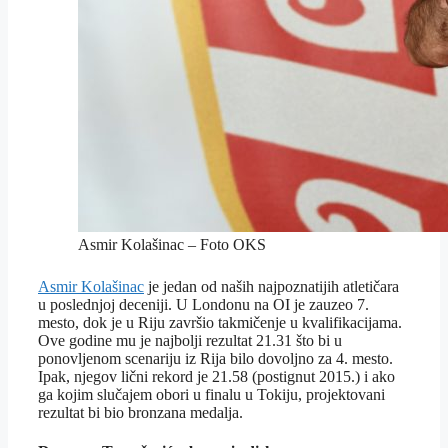
Asmir Kolašinac – Foto OKS
Asmir Kolašinac
je jedan od naših najpoznatijih atletičara
u poslednjoj deceniji. U Londonu na OI je zauzeo 7.
mesto, dok je u Riju završio takmičenje u kvalifikacijama.
Ove godine mu je najbolji rezultat 21.31 što bi u
ponovljenom scenariju iz Rija bilo dovoljno za 4. mesto.
Ipak, njegov lični rekord je 21.58 (postignut 2015.) i ako
ga kojim slučajem obori u finalu u Tokiju, projektovani
rezultat bi bio bronzana medalja.