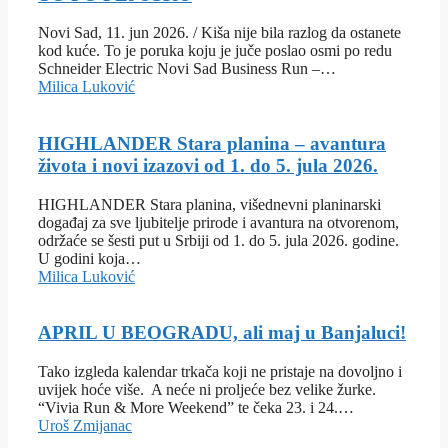
Novi Sad, 11. jun 2026. / Kiša nije bila razlog da ostanete
kod kuće. To je poruka koju je juče poslao osmi po redu
Schneider Electric Novi Sad Business Run –…
Milica Luković
HIGHLANDER Stara planina – avantura
života i novi izazovi od 1. do 5. jula 2026.
HIGHLANDER Stara planina, višednevni planinarski
događaj za sve ljubitelje prirode i avantura na otvorenom,
održaće se šesti put u Srbiji od 1. do 5. jula 2026. godine.
U godini koja…
Milica Luković
APRIL U BEOGRADU, ali maj u Banjaluci!
Tako izgleda kalendar trkača koji ne pristaje na dovoljno i
uvijek hoće više. A neće ni proljeće bez velike žurke.
“Vivia Run & More Weekend” te čeka 23. i 24.…
Uroš Zmijanac