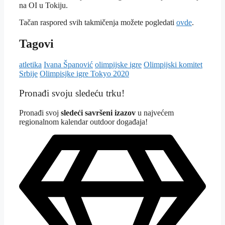
na OI u Tokiju.
Tačan raspored svih takmičenja možete pogledati
ovde
.
Tagovi
atletika
Ivana Španović
olimpijske igre
Olimpijski komitet
Srbije
Olimpisjke igre Tokyo 2020
Pronađi svoju sledeću trku!
Pron
ađi svoj
sledeći savršeni izazov
u najvećem
regionalnom kalendar outdoor događaja!