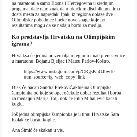
na maratonu a samo Bosna i Hercegovina u srednjim
prugama, daje nam znak da u trkačkim disciplinama ima
dosta mesta za napredak. Ipak, iz regiona dolaze dve
Olimpijske pobednice i neke nove snage koje po
rezultatima mogu da se nadaju borbi za medlju.
Ko predstavlja Hrvatsku na Olimpijskim
igrama?
Hrvatksa će jedina od zemalja u regionu imati predstavnice
u maratonu, Bojanu Bjeljac i Mateu Parlov-Koštro.
https://www.instagram.com/p/CRgsK5OJbwI/?
utm_source=ig_web_copy_link
Disk će bacati Sandra Preković,aktuelna Olimpijska
šampionka od koje se opet očekuje dobar rezultat i borba
za medalju i Marija Tolj, dok će Filip Mihaljević bacati
kuglu.
Još jedna olimpijska šampionka je u timu Hrvatske Sara
Kolak će bacati koplje.
Ana Šimić će skakati u vis.