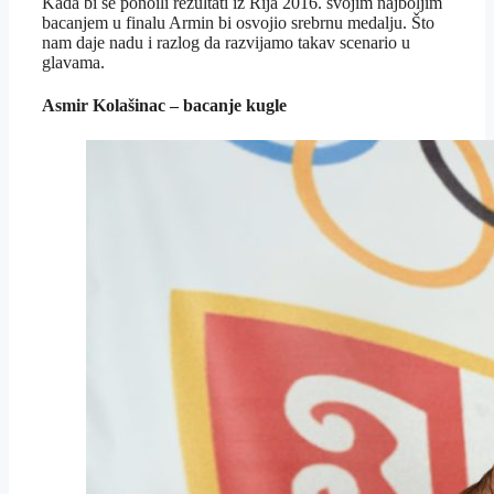
Kada bi se ponoili rezultati iz Rija 2016. svojim najboljim
bacanjem u finalu Armin bi osvojio srebrnu medalju. Što
nam daje nadu i razlog da razvijamo takav scenario u
glavama.
Asmir Kolašinac – bacanje kugle