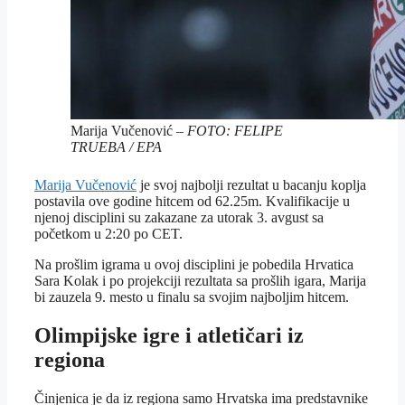
Marija Vučenović –
FOTO: FELIPE
TRUEBA / EPA
Marija Vučenović
je svoj najbolji rezultat u bacanju koplja
postavila ove godine hitcem od 62.25m. Kvalifikacije u
njenoj disciplini su zakazane za utorak 3. avgust sa
početkom u 2:20 po CET.
Na prošlim igrama u ovoj disciplini je pobedila Hrvatica
Sara Kolak i po projekciji rezultata sa prošlih igara, Marija
bi zauzela 9. mesto u finalu sa svojim najboljim hitcem.
Olimpijske igre i atletičari iz
regiona
Činjenica je da iz regiona samo Hrvatska ima predstavnike