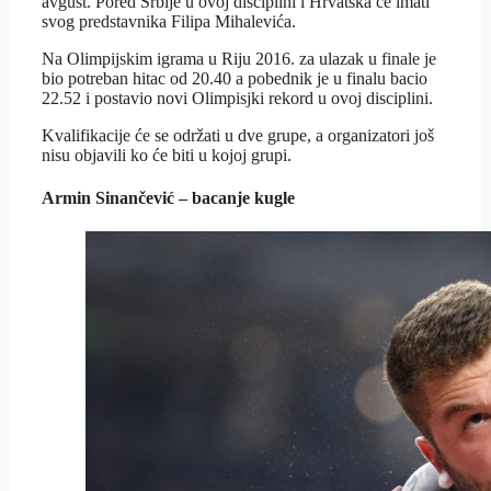
avgust. Pored Srbije u ovoj disciplini i Hrvatska će imati
svog predstavnika Filipa Mihalevića.
Na Olimpijskim igrama u Riju 2016. za ulazak u finale je
bio potreban hitac od 20.40 a pobednik je u finalu bacio
22.52 i postavio novi Olimpisjki rekord u ovoj disciplini.
Kvalifikacije će se održati u dve grupe, a organizatori još
nisu objavili ko će biti u kojoj grupi.
Armin Sinančević – bacanje kugle