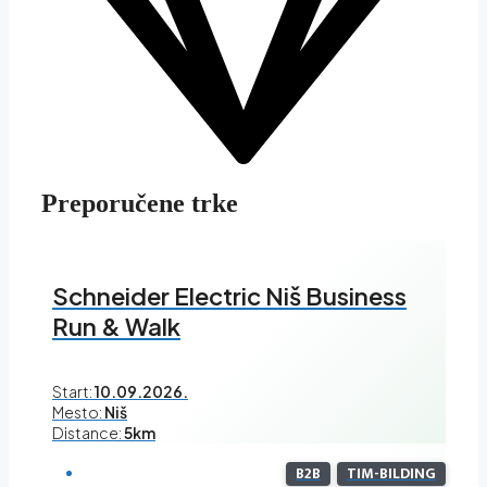
Preporučene trke
Schneider Electric Niš Business
Run & Walk
Start:
10.09.2026.
Mesto:
Niš
Distance:
5km
B2B
TIM-BILDING