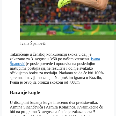
Ivana Španović
Takmičenje u ženskoj konkurenciji skoka u dalj je
zakazano za 3. avgust u 3:50 po našem vremenu.
Ivana
Španović
je posle povrede i oporavka na poslednjim
nastupima postigla sjajne rezultate i od nje svakako
očekujemo borbu za medalju. Nadamo se da će biti 100%
spremna i navijamo za nju. Na prošlim igrama u Brazilu,
Ivana je osvojila bronzu skokom od 7.08m
Bacanje kugle
U disciplini bacanja kugle imaćemo dva predstavnika,
Armina Sinančevića i Asmira Kolašinca. Kvalifikacije će
biti na programu 3. avgusta a finale je zakazano za 5.