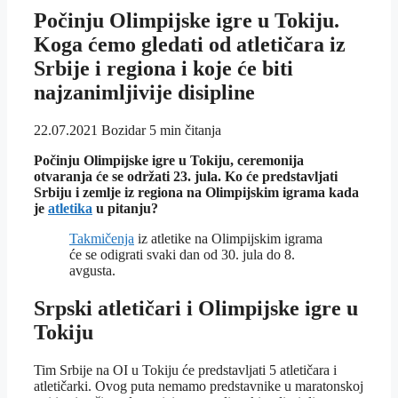
Počinju Olimpijske igre u Tokiju.
Koga ćemo gledati od atletičara iz
Srbije i regiona i koje će biti
najzanimljivije disipline
22.07.2021
Bozidar
5 min čitanja
Počinju Olimpijske igre u Tokiju, ceremonija
otvaranja će se održati 23. jula. Ko će predstavljati
Srbiju i zemlje iz regiona na Olimpijskim igrama kada
je
atletika
u pitanju?
Takmičenja
iz atletike na Olimpijskim igrama
će se odigrati svaki dan od 30. jula do 8.
avgusta.
Srpski atletičari i Olimpijske igre u
Tokiju
Tim Srbije na OI u Tokiju će predstavljati 5 atletičara i
atletičarki. Ovog puta nemamo predstavnike u maratonskoj