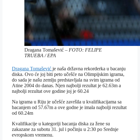
Dragana Tomašević –
FOTO: FELIPE
TRUEBA / EPA
Dragana Tomašević
je naša državna rekorderka u bacanju
diska. Ovo će joj biti peto učešće na Olimpijskim igrama,
do sada je našu zemlju predstavljala na svim igrama od
Atine 2004 do danas. Njen najbolji rezultat je 62.63m a
najbolji rezultat ove godine joj je 60.24
Na igrama u Riju je učešće završila u kvalifikacijama sa
bacanjem od 57.67m a ove godne je imala najbolji rezultat
od 60.24m
Kvalifikacije u kategoriji bacanja diska za žene su
zakazane za subotu 31. jul i počinju u 2:30 po Srednje
evropskom vremenu.