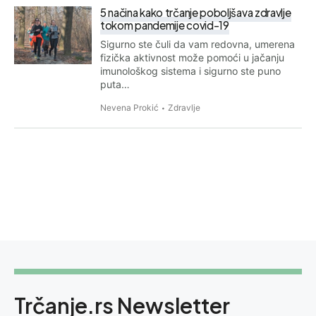
5 načina kako trčanje poboljšava zdravlje
tokom pandemije covid-19
Sigurno ste čuli da vam redovna, umerena
fizička aktivnost može pomoći u jačanju
imunološkog sistema i sigurno ste puno
puta…
Nevena Prokić
Zdravlje
Trčanje.rs Newsletter