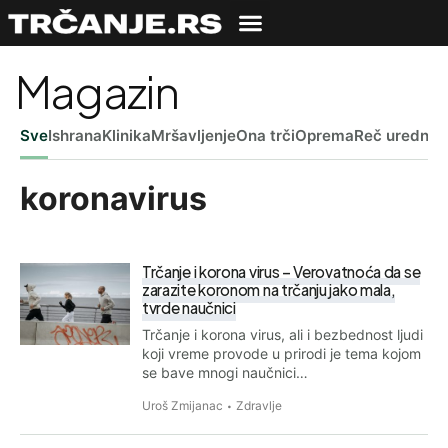
Magazin
Sve
Ishrana
Klinika
Mršavljenje
Ona trči
Oprema
Reč uredniš
koronavirus
Trčanje i korona virus – Verovatnoća da se
zarazite koronom na trčanju jako mala,
tvrde naučnici
Trčanje i korona virus, ali i bezbednost ljudi
koji vreme provode u prirodi je tema kojom
se bave mnogi naučnici…
Uroš Zmijanac
Zdravlje