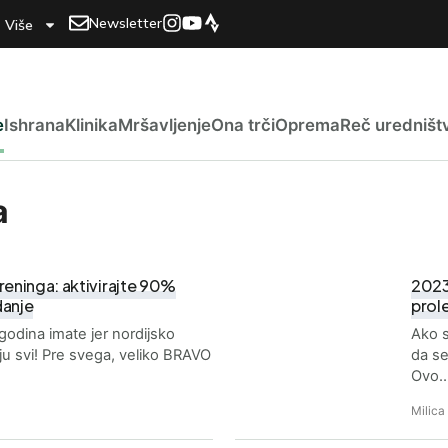
Newsletter
Više
e
Ishrana
Klinika
Mršavljenje
Ona trči
Oprema
Reč uredništ
a
reninga: aktivirajte 90%
2023
danje
prol
o godina imate jer nordijsko
Ako s
u svi! Pre svega, veliko BRAVO
da se
Ovo
Milica