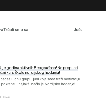
va
Trčali smo sa
Još
. je godina aktivnih Beograđana! Ne propusti
ećni kurs Škole nordijskog hodanja!
padaš u onu grupu ljudi koja sada traži motivaciju
 pokrene – najlakši način je Nordijsko hodanje!
…
 Luković