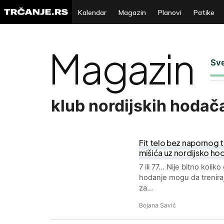
Kalendar
Magazin
Planovi
Patike
Magazin
Sv
klub nordijskih hodač
Fit telo bez napornog t
mišića uz nordijsko ho
7 ili 77… Nije bitno kolik
hodanje mogu da treniraj
za…
Bojana Savić