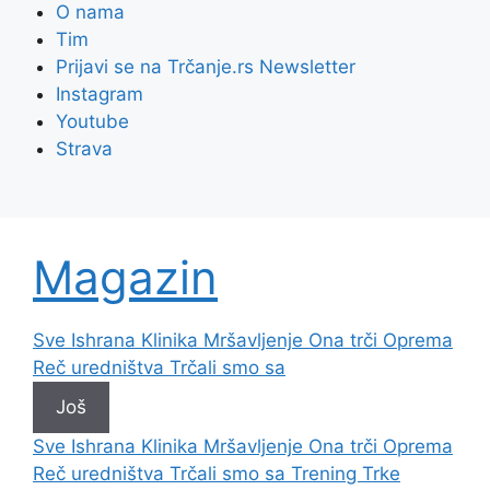
O nama
Tim
Prijavi se na Trčanje.rs Newsletter
Instagram
Youtube
Strava
Magazin
Sve
Ishrana
Klinika
Mršavljenje
Ona trči
Oprema
Reč uredništva
Trčali smo sa
Još
Sve
Ishrana
Klinika
Mršavljenje
Ona trči
Oprema
Reč uredništva
Trčali smo sa
Trening
Trke