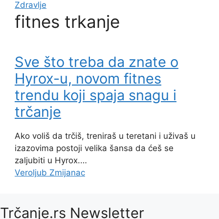
Zdravlje
fitnes trkanje
Sve što treba da znate o
Hyrox-u, novom fitnes
trendu koji spaja snagu i
trčanje
Ako voliš da trčiš, treniraš u teretani i uživaš u
izazovima postoji velika šansa da ćeš se
zaljubiti u Hyrox.…
Veroljub Zmijanac
Trčanje.rs Newsletter