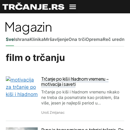
Magazin
Sve
Ishrana
Klinika
Mršavljenje
Ona trči
Oprema
Reč uredniš
film o trčanju
Trčanje po kiši i hladnom vremenu –
motivacija i saveti
Trčanje po kiši i hladnom vremenu nikako
ne treba da posmatrate kao problem, šta
više, jesen je najlepši period u…
Uroš Zmijanac
Puno je toga napisano o tehnici trčanja. Da