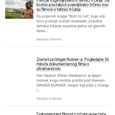
bi smo postali još svesniji kako trčimo ovo
su filmovi o tehnici trčanja
Sa pojavom knjige “Born to run“, koja vrlo
brzo postaje svetski bestseler, pravilna
tehnika trčanja zauzima jednu od glavnih
tema…
Veroljub Zmijanac
Znate li za Ginger Runner-a: Pogledajte 36
minuta dokumentarnog filma o
ultramaratonu
Itan Njuberi (Ethan Newberry) je sjajan
momak koga možda pratite pod imenom
GINGER RUNNER, bloger koji piše o trčanju
i…
Veroljub Zmijanac
Dokumentarni filmovi o trčanju koje ćete