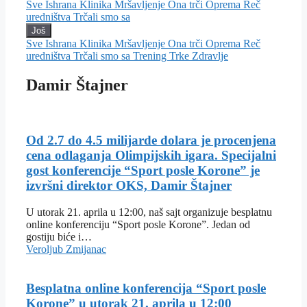
Sve
Ishrana
Klinika
Mršavljenje
Ona trči
Oprema
Reč
uredništva
Trčali smo sa
Još
Sve
Ishrana
Klinika
Mršavljenje
Ona trči
Oprema
Reč
uredništva
Trčali smo sa
Trening
Trke
Zdravlje
Damir Štajner
Od 2.7 do 4.5 milijarde dolara je procenjena
cena odlaganja Olimpijskih igara. Specijalni
gost konferencije “Sport posle Korone” je
izvršni direktor OKS, Damir Štajner
U utorak 21. aprila u 12:00, naš sajt organizuje besplatnu
online konferenciju “Sport posle Korone”. Jedan od
gostiju biće i…
Veroljub Zmijanac
Besplatna online konferencija “Sport posle
Korone” u utorak 21. aprila u 12:00