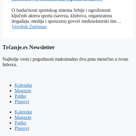
O budućnosti sportskog sistema Srbije i ugroženosti
ključnih aktera sporta (saveza, klubova, organizatora
događaja, medija i sponzora) govori međusektorski tim…
Veroljub Zmijanac
Trčanje.rs Newsletter
Najbolje vesti i pogodnosti maksimalno dva puta mesečno u tvom
Inboxu.
Kalendar
Magazin
Patike
Planovi
Kalendar
Magazin
Patike
Planovi