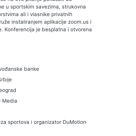
ne u sportskim savezima, strukovna
tvima ali i vlasnike privatnih
uže instaliranjem aplikacije zoom.us i
ne. Konferencija je besplatna i otvorena
ojvođanske banke
Srbije
Beograd
e Media
za sportova i organizator DuMotion