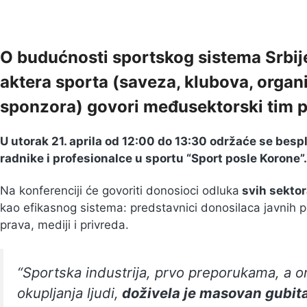
O budućnosti sportskog sistema Srbije
aktera sporta (saveza, klubova, organ
sponzora) govori međusektorski tim 
U utorak 21. aprila od 12:00 do 13:30 održaće se besp
radnike i profesionalce u sportu “Sport posle Korone”
Na konferenciji će govoriti donosioci odluka
svih sektor
kao efikasnog sistema: predstavnici donosilaca javnih pol
prava, mediji i privreda.
“
Sportska industrija, prvo preporukama, a 
okupljanja ljudi,
doživela je masovan gubit