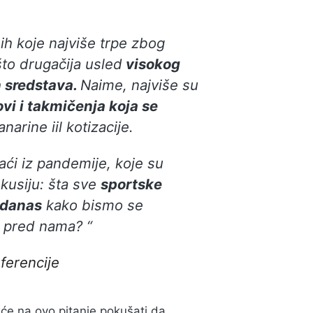
nih koje najviše trpe zbog
što drugačija usled
visokog
h sredstava.
Naime, najviše su
vi i takmičenja koja se
anarine iil kotizacije.
aći iz pandemije, koje su
kusiju: šta sve
sportske
i danas
kako bismo se
i pred nama
? “
nferencije
i će na ovo pitanje pokušati da