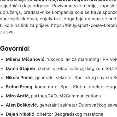
zajednički daju odgovor. Pozivamo sve medije, zaposle
udruženja, predstavnike kompanija koje se bave sponzors
sportskih klubova, objekata ili događaja da nam se pridr
klikom na link za prijavu https://bit.ly/sport-posle-koro
za sve.
Govornici
:
Milena Mićanović,
rukovodilac za marketing i PR V
Damir Štajner
, izvršni direktor Olimpijskog komiteta 
Nikola Penić
, generalni sekretar Sportskog saveza 
Srđan Erceg
, komentator Sport Kluba i direktor Hug
Miro Antić,
partner/CXO, M2Communications
Alen Bošković,
generalni sekretar Dubrovačkog save
Dejan Nikolić
, direktor Beogradskog maratona