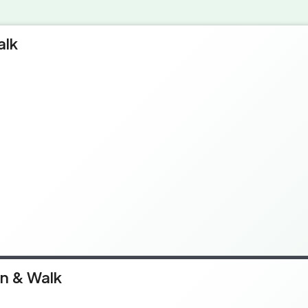
alk
un & Walk