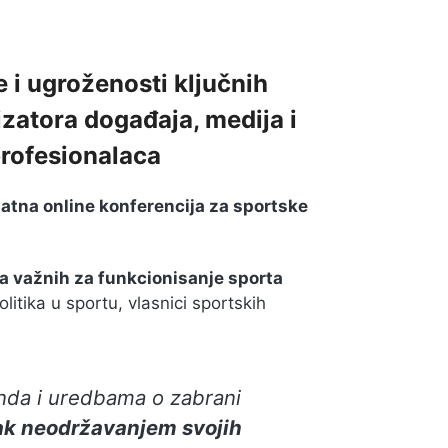
 i ugroženosti ključnih
izatora događaja, medija i
profesionalaca
latna online konferencija za sportske
.
a važnih za funkcionisanje sporta
itika u sportu, vlasnici sportskih
onda i uredbama o zabrani
ak neodržavanjem svojih