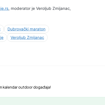
je.rs
, moderator je Veroljub Zmijanac,
ć
Dubrovački maraton
je
Veroljub Zmijanac
m kalendar outdoor događaja!