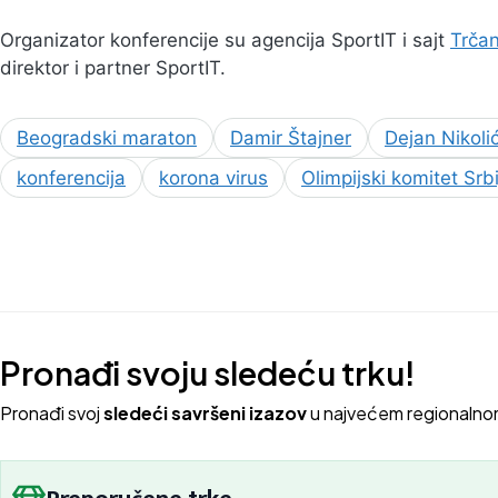
Organizator konferencije su agencija SportIT i sajt
Trčan
direktor i partner SportIT.
Beogradski maraton
Damir Štajner
Dejan Nikoli
konferencija
korona virus
Olimpijski komitet Srbi
Pronađi svoju sledeću trku!
Pron
ađi svoj
sledeći savršeni izazov
u najvećem regionalno