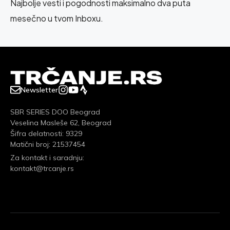
Najbolje vesti i pogodnosti maksimalno dva puta
mesečno u tvom Inboxu.
Newsletter
SBR SERIES DOO Beograd
Veselina Masleše 62, Beograd
Šifra delatnosti: 9329
Matični broj: 21537454
Za kontakt i saradnju:
kontakt@trcanje.rs