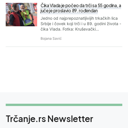
Čika Vlada je počeo da trči sa 55 godina, a
juče je proslavio 89. rođendan
Jedno od najprepoznatljivijih trkačkih lica
Srbije i čovek koji trči i u 89. godini života -
čika Vlada. Fotka: Kruševački…
Bojana Savić
Trčanje.rs Newsletter