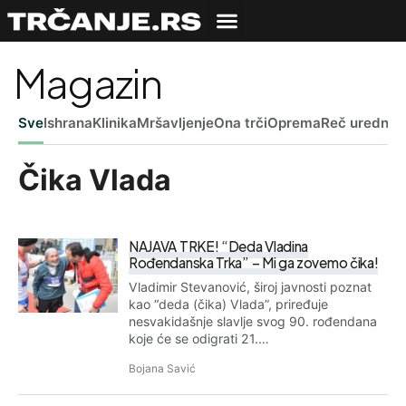
Magazin
Sve
Ishrana
Klinika
Mršavljenje
Ona trči
Oprema
Reč uredniš
Čika Vlada
NAJAVA TRKE! “Deda Vladina
Rođendanska Trka” – Mi ga zovemo čika!
Vladimir Stevanović, široj javnosti poznat
kao “deda (čika) Vlada”, priređuje
nesvakidašnje slavlje svog 90. rođendana
koje će se odigrati 21.…
Bojana Savić