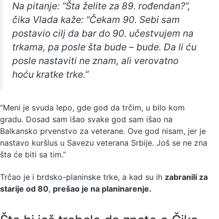
Na pitanje:
“Šta želite za 89. rođendan?”
,
čika Vlada kaže: “Čekam 90. Sebi sam
postavio cilj da bar do 90. učestvujem na
trkama, pa posle šta bude – bude. Da li ću
posle nastaviti ne znam, ali verovatno
hoću kratke trke.”
“Meni je svuda lepo, gde god da trčim, u bilo kom
gradu. Dosad sam išao svake god sam išao na
Balkansko prvenstvo za veterane. Ove god nisam, jer je
nastavo kuršlus u Savezu veterana Srbije. Još se ne zna
šta će biti sa tim.”
Trčao je i brdsko-planinske trke, a kad su ih
zabranili za
starije od 80
,
prešao je na planinarenje.