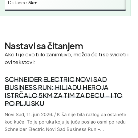
Distance:
5km
Dist
Nastavi sa čitanjem
Ako ti je ovo bilo zanimljivo, možda će ti se svideti i
ovi tekstovi:
SCHNEIDER ELECTRIC NOVI SAD
BUSINESS RUN: HILJADU HEROJA
ISTRČALO 5KM ZA TIM ZA DECU – I TO
PO PLJUSKU
Novi Sad, 11. jun 2026. / Kiša nije bila razlog da ostanete
kod kuće. To je poruka koju je juče poslao osmi po redu
Schneider Electric Novi Sad Business Run –…