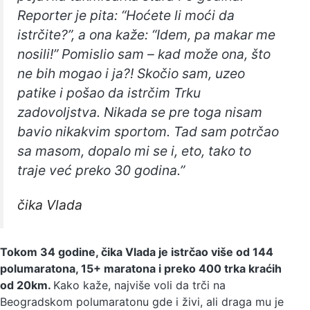
Reporter je pita: “Hoćete li moći da
istrčite?”, a ona kaže: “Idem, pa makar me
nosili!” Pomislio sam – kad može ona, što
ne bih mogao i ja?! Skočio sam, uzeo
patike i pošao da istrčim
Trku
zadovoljstva
. Nikada se pre toga nisam
bavio nikakvim sportom. Tad sam potrčao
sa masom, dopalo mi se i, eto, tako to
traje već preko 30 godina.”
čika Vlada
Tokom 34 godine, čika Vlada je istrčao više od 144
polumaratona, 15+ maratona i preko 400 trka kraćih
od 20km.
Kako kaže, najviše voli da trči na
Beogradskom polumaratonu gde i živi, ali draga mu je