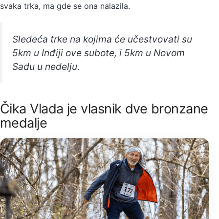
svaka trka, ma gde se ona nalazila.
Sledeća trke na kojima će učestvovati su
5km u Inđiji ove subote, i 5km u Novom
Sadu u nedelju.
Čika Vlada je vlasnik dve bronzane
medalje