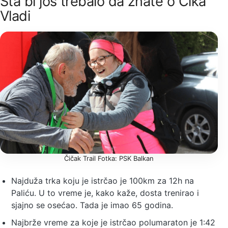
Šta bi još trebalo da znate o Čika
Vladi
Čičak Trail Fotka: PSK Balkan
Najduža trka koju je istrčao je 100km za 12h na
Paliću. U to vreme je, kako kaže, dosta trenirao i
sjajno se osećao. Tada je imao 65 godina.
Najbrže vreme za koje je istrčao polumaraton je 1:42