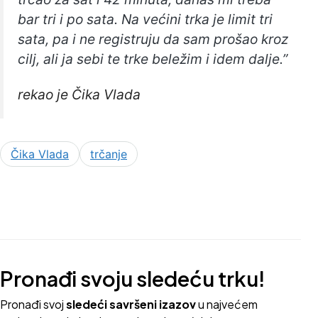
bar tri i po sata. Na većini trka je limit tri
sata, pa i ne registruju da sam prošao kroz
cilj, ali ja sebi te trke beležim i idem dalje.”
rekao je Čika Vlada
Čika Vlada
trčanje
Pronađi svoju sledeću trku!
Pron
ađi svoj
sledeći savršeni izazov
u najvećem