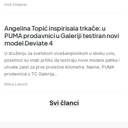
Uroš Zmijanac
Angelina Topić inspirisala trkače: u
PUMA prodavnici u Galeriji testiran novi
model Deviate 4
U druženju sa svetskom vicešampionkom u skoku uvis,
posetioci su imali priliku da testiraju nove modele patika i
uhvate zalet za prve prolećne kilometre. Naime, PUMA
prodavnica u TC Galerija…
Milica Luković
Svi članci