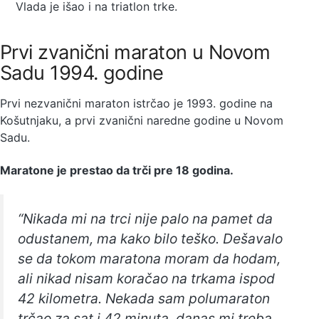
Vlada je išao i na triatlon trke.
Prvi zvanični maraton u Novom
Sadu 1994. godine
Prvi nezvanični maraton istrčao je 1993. godine na
Košutnjaku, a prvi zvanični naredne godine u Novom
Sadu.
Maratone je prestao da trči pre 18 godina.
“Nikada mi na trci nije palo na pamet da
odustanem, ma kako bilo teško. Dešavalo
se da tokom maratona moram da hodam,
ali nikad nisam koračao na trkama ispod
42 kilometra. Nekada sam polumaraton
trčao za sat i 42 minuta, danas mi treba