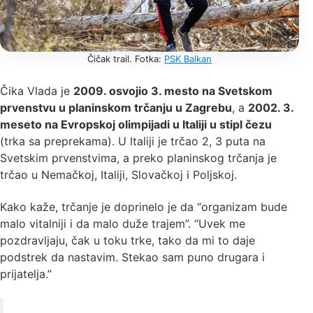
Čičak trail. Fotka:
PSK Balkan
Čika Vlada je
2009. osvojio 3. mesto na Svetskom
prvenstvu u planinskom trčanju u Zagrebu
, a
2002. 3.
meseto na Evropskoj olimpijadi u Italiji u stipl čezu
(trka sa preprekama). U Italiji je trčao 2, 3 puta na
Svetskim prvenstvima, a preko planinskog trčanja je
trčao u Nemačkoj, Italiji, Slovačkoj i Poljskoj.
Kako kaže, trčanje je doprinelo je da “organizam bude
malo vitalniji i da malo duže trajem”. “Uvek me
pozdravljaju, čak u toku trke, tako da mi to daje
podstrek da nastavim. Stekao sam puno drugara i
prijatelja.”