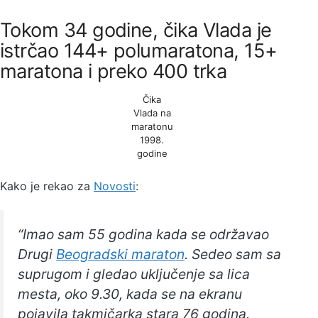
Tokom 34 godine, čika Vlada je
istrčao 144+ polumaratona, 15+
maratona i preko 400 trka
Čika
Vlada na
maratonu
1998.
godine
Kako je rekao za
Novosti
:
“Imao sam 55 godina kada se održavao
Drugi
Beogradski maraton
. Sedeo sam sa
suprugom i gledao uključenje sa lica
mesta, oko 9.30, kada se na ekranu
pojavila takmičarka stara 76 godina.