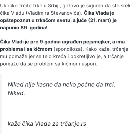
Ukoliko trčite trke u Srbiji, gotovo je sigurno da ste sreli
čika Vladu (Vladimira Stevanovića).
Čika Vlada je
opštepoznat u trkačom svetu, a juče (21. mart) je
napunio 89. godina!
Čika Vladi je pre 9 godina ugrađen pejsmejker, a ima
problema i sa kičmom
(spondiloza). Kako kaže, trčanje
mu pomaže jer se telo kreća i pokretljivo je, a trčanje
pomaže da se problem sa kičmom uspori.
Nikad nije kasno da neko počne da trci.
Nikad.
kaže čika Vlada za trčanje.rs