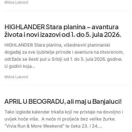
Milica Luković
HIGHLANDER Stara planina – avantura
života i novi izazovi od 1. do 5. jula 2026.
HIGHLANDER Stara planina, višednevni planinarski
događaj za sve ljubitelje prirode i avantura na otvorenom,
održaće se šesti put u Srbiji od 1. do 5. jula 2026. godine.
U godini koja…
Milica Luković
APRIL U BEOGRADU, ali maj u Banjaluci!
Tako izgleda kalendar trkača koji ne pristaje na dovoljno i
uvijek hoće više. A neće ni proljeće bez velike žurke.
“Vivia Run & More Weekend” te čeka 23. i 24.…