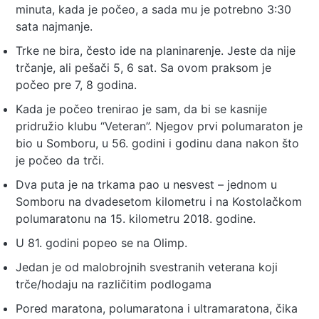
minuta, kada je počeo, a sada mu je potrebno 3:30
sata najmanje.
Trke ne bira, često ide na planinarenje. Jeste da nije
trčanje, ali pešači 5, 6 sat. Sa ovom praksom je
počeo pre 7, 8 godina.
Kada je počeo trenirao je sam, da bi se kasnije
pridružio klubu “Veteran”. Njegov prvi polumaraton je
bio u Somboru, u 56. godini i godinu dana nakon što
je počeo da trči.
Dva puta je na trkama pao u nesvest – jednom u
Somboru na dvadesetom kilometru i na Kostolačkom
polumaratonu na 15. kilometru 2018. godine.
U 81. godini popeo se na Olimp.
Jedan je od malobrojnih svestranih veterana koji
trče/hodaju na različitim podlogama
Pored maratona, polumaratona i ultramaratona, čika