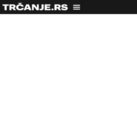
Čika Vlada je počeo
da trči sa 55 godina,
a juče je proslavio
89. rođendan
22.03.2023
Bojana Savić
5 min čitanja