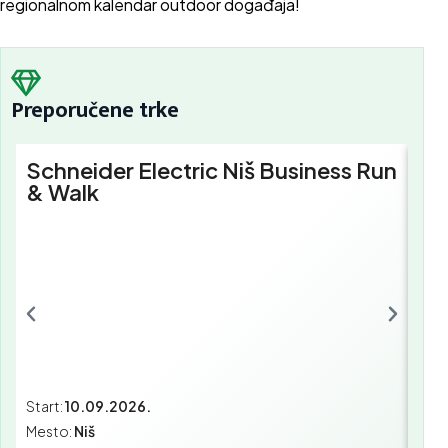
regionalnom kalendar outdoor događaja!
Preporučene trke
Schneider Electric Niš Business Run
Sc
& Walk
Bu
Start:
10.09.2026.
Star
Mesto:
Niš
Mes