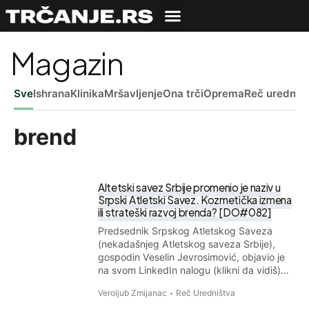
Magazin
Sve
Ishrana
Klinika
Mršavljenje
Ona trči
Oprema
Reč uredniš
brend
Altetski savez Srbije promenio je naziv u
Srpski Atletski Savez. Kozmetička izmena
ili strateški razvoj brenda? [DO#082]
Predsednik Srpskog Atletskog Saveza
(nekadašnjeg Atletskog saveza Srbije),
gospodin Veselin Jevrosimović, objavio je
na svom LinkedIn nalogu (klikni da vidiš)…
Veroljub Zmijanac
Reč Uredništva