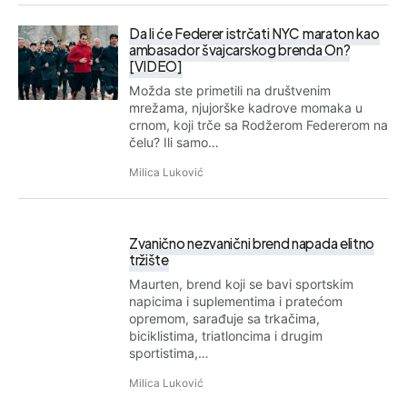
Da li će Federer istrčati NYC maraton kao
ambasador švajcarskog brenda On?
[VIDEO]
Možda ste primetili na društvenim
mrežama, njujorške kadrove momaka u
crnom, koji trče sa Rodžerom Federerom na
čelu? Ili samo…
Milica Luković
Zvanično nezvanični brend napada elitno
tržište
Maurten, brend koji se bavi sportskim
napicima i suplementima i pratećom
opremom, sarađuje sa trkačima,
biciklistima, triatloncima i drugim
sportistima,…
Milica Luković