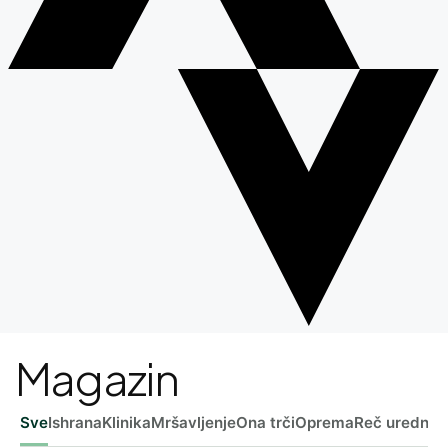
Magazin
Sve
Ishrana
Klinika
Mršavljenje
Ona trči
Oprema
Reč uredniš