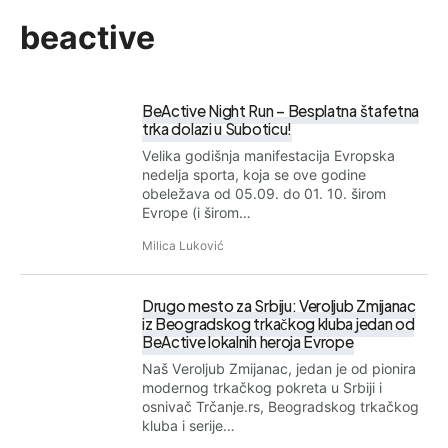
beactive
BeActive Night Run – Besplatna štafetna
trka dolazi u Suboticu!
Velika godišnja manifestacija Evropska
nedelja sporta, koja se ove godine
obeležava od 05.09. do 01. 10. širom
Evrope (i širom…
Milica Luković
Drugo mesto za Srbiju: Veroljub Zmijanac
iz Beogradskog trkačkog kluba jedan od
BeActive lokalnih heroja Evrope
Naš Veroljub Zmijanac, jedan je od pionira
modernog trkačkog pokreta u Srbiji i
osnivač Trčanje.rs, Beogradskog trkačkog
kluba i serije…