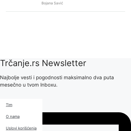
Bojana Savić
Trčanje.rs Newsletter
Najbolje vesti i pogodnosti maksimalno dva puta
mesečno u tvom Inboxu.
Kalendar
Tim
Magazin
O nama
Patike
Uslovi korišćenja