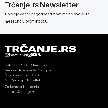
Trčanje.rs Newsletter
Najbolje vesti i pogodnosti maksimalno dva puta
mesečno u tvom Inboxu.
Newsletter
SBR SERIES DOO Beograd
Veselina Masleše 62, Beograd
Šifra delatnosti: 9329
Matični broj: 21537454
Za kontakt i saradnju:
kontakt@trcanje.rs