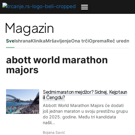
Magazin
Sve
Ishrana
Klinika
Mršavljenje
Ona trči
Oprema
Reč uredniš
abott world marathon
majors
Sedmi maraton mejdžor? Sidnej, Kejptaun
ili Čengdu?
Abbott World Marathon Majors će dodati
još jednan maraton u svoju prestižnu grupu
do 2025. godine. Među tri kandidata
našli…
Bojana Savić