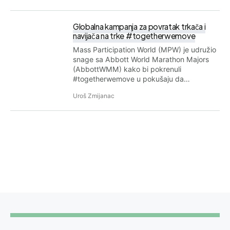
Globalna kampanja za povratak trkača i
navijača na trke #togetherwemove
Mass Participation World (MPW) je udružio
snage sa Abbott World Marathon Majors
(AbbottWMM) kako bi pokrenuli
#togetherwemove u pokušaju da…
Uroš Zmijanac