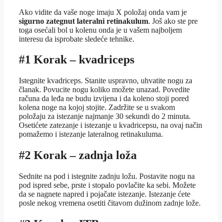
Ako vidite da vaše noge imaju X položaj onda vam je
sigurno zategnut lateralni retinakulum
. Još ako ste pre
toga osećali bol u kolenu onda je u vašem najboljem
interesu da isprobate sledeće tehnike.
#1 Korak – kvadriceps
Istegnite kvadriceps. Stanite uspravno, uhvatite nogu za
članak. Povucite nogu koliko možete unazad. Povedite
računa da leđa ne budu izvijena i da koleno stoji pored
kolena noge na kojoj stojite. Zadržite se u svakom
položaju za istezanje najmanje 30 sekundi do 2 minuta.
Osetićete zatezanje i istezanje u kvadricepsu, na ovaj način
pomažemo i istezanje lateralnog retinakuluma.
#2 Korak – zadnja loža
Sednite na pod i istegnite zadnju ložu. Postavite nogu na
pod ispred sebe, prste i stopalo povlačite ka sebi. Možete
da se nagnete napred i pojačate istezanje. Istezanje ćete
posle nekog vremena osetiti čitavom dužinom zadnje lože.