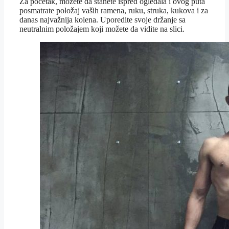
Za početak, možete da stanete ispred ogledala i ovog puta
posmatrate položaj vaših ramena, ruku, struka, kukova i za
danas najvažnija kolena. Uporedite svoje držanje sa
neutralnim položajem koji možete da vidite na slici.