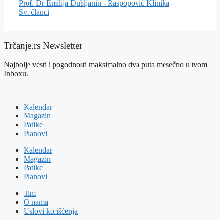
Prof. Dr Emilija Dubljanin - Raspopović
Klinika
Svi članci
Trčanje.rs Newsletter
Najbolje vesti i pogodnosti maksimalno dva puta mesečno u tvom
Inboxu.
Kalendar
Magazin
Patike
Planovi
Kalendar
Magazin
Patike
Planovi
Tim
O nama
Uslovi korišćenja