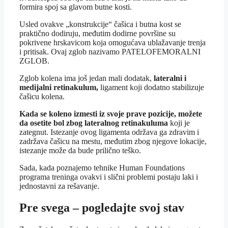
formira spoj sa glavom butne kosti.
Usled ovakve „konstrukcije“ čašica i butna kost se
praktično dodiruju, međutim dodirne površine su
pokrivene hrskavicom koja omogućava ublažavanje trenja
i pritisak. Ovaj zglob nazivamo PATELOFEMORALNI
ZGLOB.
Zglob kolena ima još jedan mali dodatak,
lateralni i
medijalni retinakulum,
ligament koji dodatno stabilizuje
čašicu kolena.
Kada se koleno izmesti iz svoje prave pozicije, možete
da osetite bol zbog lateralnog retinakuluma
koji je
zategnut. Istezanje ovog ligamenta održava ga zdravim i
zadržava čašicu na mestu, međutim zbog njegove lokacije,
istezanje može da bude prilično teško.
Sada, kada poznajemo tehnike Human Foundations
programa treninga ovakvi i slični problemi postaju laki i
jednostavni za rešavanje.
Pre svega – pogledajte svoj stav