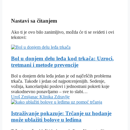
Nastavi sa čitanjem
Ako ti je ovo bilo zanimljivo, možda će ti se svideti i ovi
tekstovi:
Bol u donjem delu leđa kod trkača: Uzroci,
tretmani i metode prevencije
Bol u donjem delu leđa jedan je od najčešćih problema
trkača. Takođe i jedan od najpotcenjenijih. Sedenje,
vožnja, kancelarijski poslovi i jednostrani pokreti koje
svakodnevno ponavljamo – sve to slabi…
Uroš Zmijanac
Klinika
Zdravlje
Istraživanje pokazuje: Trčanje uz hodanje
može ublažiti bolove u leđima