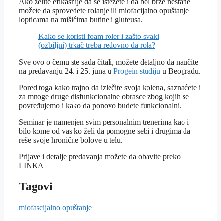
Ako želite efikasnije da se istežete i da bol brže nestane
možete da sprovedete rolanje ili miofacijalno opuštanje
lopticama na mišićima butine i gluteusa.
Kako se koristi foam roler i zašto svaki
(ozbiljni) trkač treba redovno da rola?
Sve ovo o čemu ste sada čitali, možete detaljno da naučite
na predavanju 24. i 25. juna u
Progein studiju
u Beogradu.
Pored toga kako trajno da izlečite svoja kolena, saznaćete i
za mnoge druge disfunkcionalne obrasce zbog kojih se
povređujemo i kako da ponovo budete funkcionalni.
Seminar je namenjen svim personalnim trenerima kao i
bilo kome od vas ko želi da pomogne sebi i drugima da
reše svoje hronične bolove u telu.
Prijave i detalje predavanja možete da obavite preko
LINKA
Tagovi
miofascijalno opuštanje