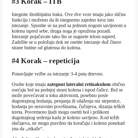
#3 Korak – ITB
Istegnite iliotibijalnu traku. Ove dve veze imaju jako sličnu
funkciju i možemo da ih istegnemo zajedno kroz isto
istezanje. Spustite se na pod sa jednom nogom savijenom u
kolenu ispred sebe, druga noga je opružena pozadi.
Istezanje pojačavate tako što se nagnete telom napred.
Zadržite se u položaju dok ne osetite istezanje duž čitave
strane butine od gluteusa do kolena.
#4 Korak – repeticija
Ponavljajte vežbe za istezanje 3-4 puta dnevno.
Osobe koje imaju
zategnut lateralni retinakulum
obično
osećaju bol na pednjoj strani kolena i ispod čašice. Bol se
može povećavati u toku aktivnosti, posebno posle
dugotrajnog hodanja, penjanja ili silaženja niz stepenice,
hodanja po neravnim površinama, čučnjeva, dizanja teških
tereta. Povremeno ljudi mogu osetiti bol i prilikom
dugotrajnog sedenja kada je koleno savijeno. Kod težih
slučajeva, ne mogu pravilno da koračaju i koleno ponekad
zna da „otkaže“.