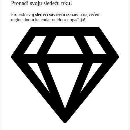
Pronađi svoju sledeću trku!
Pron
ađi svoj
sledeći savršeni izazov
u najvećem
regionalnom kalendar outdoor događaja!