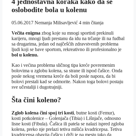
4 jednostavna koraka kako da se
oslobodite bola u kolenu
05.06.2017
Nemanja Milisavljević
4 min čitanja
Večita enigma
zbog koje su mnogi sportisti prekinuli
karijeru, mnogi ljudi prestanu da idu na trčanje ili na fudbal
sa drugarima, jedan od najčešćih zdravstvenih problema
ljudi koji se bave sportom, rekreativno ili profesionalno je
bol u kolenu.
Kao i većina problema sličnog tipa kreće povremenim
bolovima u zglobu kolena, sa strane ili ispod čašice. Onda
posle nekog vremena kreće da boli posle napora, da bi
bolovi prestali kad se odmorite. Nakon toga bolovi postaju
sve učestaliji i dugotrajniji.
Šta čini koleno?
Zglob kolena čini spoj tri kosti
, butne kosti (Femur),
kosti potkolenice – Golenjača (Tibia) i Lišnjače, odnosno
lisne kosti (Fibula). Čašica ili patela se nalazi ispred zgloba
kolena, preko nje prelazi tetiva mišića kvadricepsa. Tetiva
kvadricepsa obavija čašicu i drži je na mestu tako da