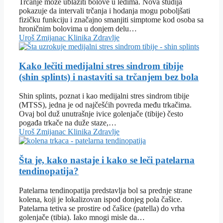
Trčanje može ublažiti bolove u leđima. Nova studija
pokazuje da intervali trčanja i hodanja mogu poboljšati
fizičku funkciju i značajno smanjiti simptome kod osoba sa
hroničnim bolovima u donjem delu…
Uroš Zmijanac
Klinika
Zdravlje
Kako lečiti medijalni stres sindrom tibije
(shin splints) i nastaviti sa trčanjem bez bola
Shin splints, poznat i kao medijalni stres sindrom tibije
(MTSS), jedna je od najčešćih povreda među trkačima.
Ovaj bol duž unutrašnje ivice golenjače (tibije) često
pogađa trkače na duže staze,…
Uroš Zmijanac
Klinika
Zdravlje
Šta je, kako nastaje i kako se leči patelarna
tendinopatija?
Patelarna tendinopatija predstavlja bol sa prednje strane
kolena, koji je lokalizovan ispod donjeg pola čašice.
Patelarna tetiva se prostire od čašice (patella) do vrha
golenjače (tibia). Iako mnogi misle da…